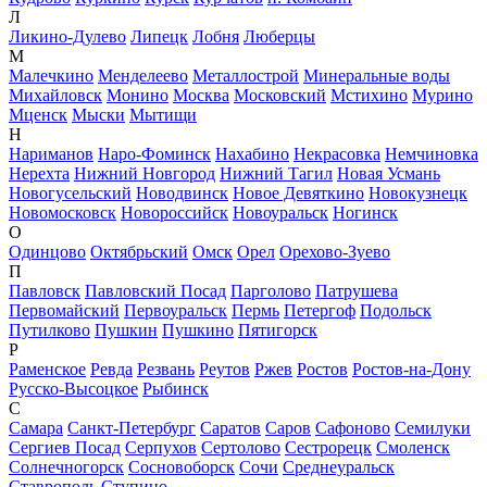
Л
Ликино-Дулево
Липецк
Лобня
Люберцы
М
Малечкино
Менделеево
Металлострой
Минеральные воды
Михайловск
Монино
Москва
Московский
Мстихино
Мурино
Мценск
Мыски
Мытищи
Н
Нариманов
Наро-Фоминск
Нахабино
Некрасовка
Немчиновка
Нерехта
Нижний Новгород
Нижний Тагил
Новая Усмань
Новогусельский
Новодвинск
Новое Девяткино
Новокузнецк
Новомосковск
Новороссийск
Новоуральск
Ногинск
О
Одинцово
Октябрьский
Омск
Орел
Орехово-Зуево
П
Павловск
Павловский Посад
Парголово
Патрушева
Первомайский
Первоуральск
Пермь
Петергоф
Подольск
Путилково
Пушкин
Пушкино
Пятигорск
Р
Раменское
Ревда
Резвань
Реутов
Ржев
Ростов
Ростов-на-Дону
Русско-Высоцкое
Рыбинск
С
Самара
Санкт-Петербург
Саратов
Саров
Сафоново
Семилуки
Сергиев Посад
Серпухов
Сертолово
Сестрорецк
Смоленск
Солнечногорск
Сосновоборск
Сочи
Среднеуральск
Ставрополь
Ступино