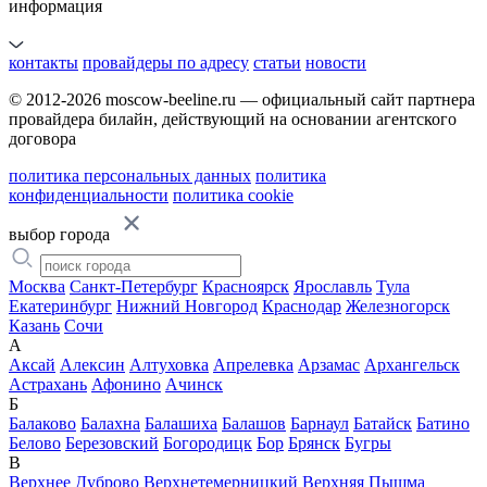
информация
контакты
провайдеры по адресу
статьи
новости
© 2012-2026 moscow-beeline.ru — официальный сайт партнера
провайдера билайн, действующий на основании агентского
договора
политика персональных данных
политика
конфиденциальности
политика cookie
выбор города
Москва
Санкт-Петербург
Красноярск
Ярославль
Тула
Екатеринбург
Нижний Новгород
Краснодар
Железногорск
Казань
Сочи
А
Аксай
Алексин
Алтуховка
Апрелевка
Арзамас
Архангельск
Астрахань
Афонино
Ачинск
Б
Балаково
Балахна
Балашиха
Балашов
Барнаул
Батайск
Батино
Белово
Березовский
Богородицк
Бор
Брянск
Бугры
В
Верхнее Дуброво
Верхнетемерницкий
Верхняя Пышма