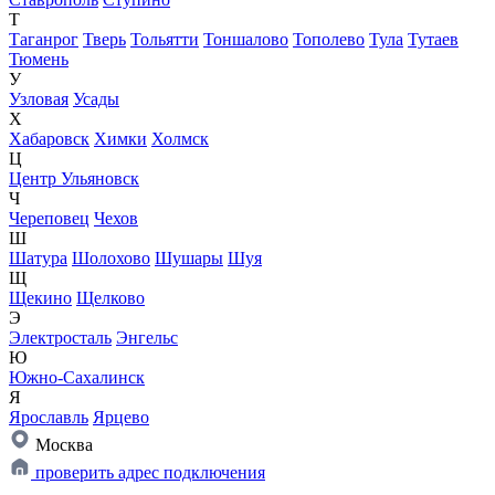
Т
Таганрог
Тверь
Тольятти
Тоншалово
Тополево
Тула
Тутаев
Тюмень
У
Узловая
Усады
Х
Хабаровск
Химки
Холмск
Ц
Центр Ульяновск
Ч
Череповец
Чехов
Ш
Шатура
Шолохово
Шушары
Шуя
Щ
Щекино
Щелково
Э
Электросталь
Энгельс
Ю
Южно-Сахалинск
Я
Ярославль
Ярцево
Москва
проверить адрес подключения