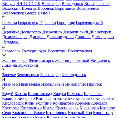
Вичуга
ВНИИССОК
Волгоград
Волгодонск
Волгореченск
Волжский
Вологда
Воронеж
Воротынск
Воскресенск
Всеволожск
Выкса
Вязьма
Г
Гатчина
Георгиевск
Горелово
Городище
Горячеводский
Д
Дерябиха
Десногорск
Дзержинск
Дзержинский
Дивногорск
Димитровград
Дмитров
Долгопрудный
Долинск
Домодедово
Дударева
Е
Егорьевск
Екатеринбург
Ессентуки
Ессентукская
Ж
Железноводск
Железногорск
Железнодорожный
Жигулевск
Жилина
Жуковский
З
Заречье
Зеленогорск
Зеленоград
Зеленодольск
И
Иваново
Ивантеевка
Изобильный
Иннополис
Иркутск
К
Кадуй
Казань
Калининград
Калуга
Камызяк
Караваево
Кашира
Кемерово
Кингисепп
Кинешма
Киселевка
Киселёвск
Кисловодск
Клин
Колпино
Кондратово
Королев
Корсаков
Кострома
Котельники
Кохма
Красногорск
Краснодар
Красное
Село
Красное-на-Волге
Красноярск
Красный Бор
Кронштадт
Кудрово
Куркино
Курск
Курчатов
п. Комбайн