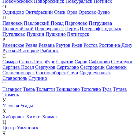
Новомосковск
Новороссийск
Новоуральск
Ногинск
О
Одинцово
Октябрьский
Омск
Орел
Орехово-Зуево
П
Павловск
Павловский Посад
Парголово
Патрушева
Первомайский
Первоуральск
Пермь
Петергоф
Подольск
Путилково
Пушкин
Пушкино
Пятигорск
Р
Раменское
Ревда
Резвань
Реутов
Ржев
Ростов
Ростов-на-Дону
Русско-Высоцкое
Рыбинск
С
Самара
Санкт-Петербург
Саратов
Саров
Сафоново
Семилуки
Сергиев Посад
Серпухов
Сертолово
Сестрорецк
Смоленск
Солнечногорск
Сосновоборск
Сочи
Среднеуральск
Ставрополь
Ступино
Т
Таганрог
Тверь
Тольятти
Тоншалово
Тополево
Тула
Тутаев
Тюмень
У
Узловая
Усады
Х
Хабаровск
Химки
Холмск
Ц
Центр Ульяновск
Ч