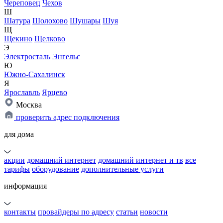
Череповец
Чехов
Ш
Шатура
Шолохово
Шушары
Шуя
Щ
Щекино
Щелково
Э
Электросталь
Энгельс
Ю
Южно-Сахалинск
Я
Ярославль
Ярцево
Москва
проверить адрес подключения
для дома
акции
домашний интернет
домашний интернет и тв
все
тарифы
оборудование
дополнительные услуги
информация
контакты
провайдеры по адресу
статьи
новости