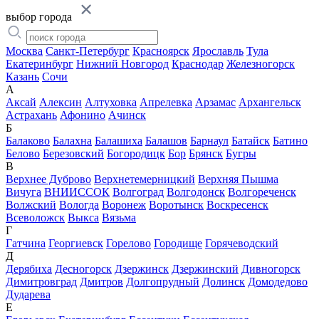
выбор города
Москва
Санкт-Петербург
Красноярск
Ярославль
Тула
Екатеринбург
Нижний Новгород
Краснодар
Железногорск
Казань
Сочи
А
Аксай
Алексин
Алтуховка
Апрелевка
Арзамас
Архангельск
Астрахань
Афонино
Ачинск
Б
Балаково
Балахна
Балашиха
Балашов
Барнаул
Батайск
Батино
Белово
Березовский
Богородицк
Бор
Брянск
Бугры
В
Верхнее Дуброво
Верхнетемерницкий
Верхняя Пышма
Вичуга
ВНИИССОК
Волгоград
Волгодонск
Волгореченск
Волжский
Вологда
Воронеж
Воротынск
Воскресенск
Всеволожск
Выкса
Вязьма
Г
Гатчина
Георгиевск
Горелово
Городище
Горячеводский
Д
Дерябиха
Десногорск
Дзержинск
Дзержинский
Дивногорск
Димитровград
Дмитров
Долгопрудный
Долинск
Домодедово
Дударева
Е