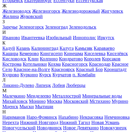
Егорьевск
Екатеринбург
Ессентуки
Ессентукская
Ж
Железноводск
Железногорск
Железнодорожный
Жигулевск
Жилина
Жуковский
З
Заречье
Зеленогорск
Зеленоград
Зеленодольск
И
Иваново
Ивантеевка
Изобильный
Иннополис
Иркутск
К
Кадуй
Казань
Калининград
Калуга
Камызяк
Караваево
Кашира
Кемерово
Кингисепп
Кинешма
Киселевка
Киселёвск
Кисловодск
Клин
Колпино
Кондратово
Королев
Корсаков
Кострома
Котельники
Кохма
Красногорск
Краснодар
Красное
Село
Красное-на-Волге
Красноярск
Красный Бор
Кронштадт
Кудрово
Куркино
Курск
Курчатов
п. Комбайн
Л
Ликино-Дулево
Липецк
Лобня
Люберцы
М
Малечкино
Менделеево
Металлострой
Минеральные воды
Михайловск
Монино
Москва
Московский
Мстихино
Мурино
Мценск
Мыски
Мытищи
Н
Нариманов
Наро-Фоминск
Нахабино
Некрасовка
Немчиновка
Нерехта
Нижний Новгород
Нижний Тагил
Новая Усмань
Новогусельский
Новодвинск
Новое Девяткино
Новокузнецк