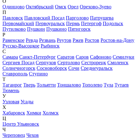
О
Одинцово
Октябрьский
Омск
Орел
Орехово-Зуево
П
Павловск
Павловский Посад
Парголово
Патрушева
Первомайский
Первоуральск
Пермь
Петергоф
Подольск
Путилково
Пушкин
Пушкино
Пятигорск
Р
Раменское
Ревда
Резвань
Реутов
Ржев
Ростов
Ростов-на-Дону
Русско-Высоцкое
Рыбинск
С
Самара
Санкт-Петербург
Саратов
Саров
Сафоново
Семилуки
Сергиев Посад
Серпухов
Сертолово
Сестрорецк
Смоленск
Солнечногорск
Сосновоборск
Сочи
Среднеуральск
Ставрополь
Ступино
Т
Таганрог
Тверь
Тольятти
Тоншалово
Тополево
Тула
Тутаев
Тюмень
У
Узловая
Усады
Х
Хабаровск
Химки
Холмск
Ц
Центр Ульяновск
Ч
Череповец
Чехов