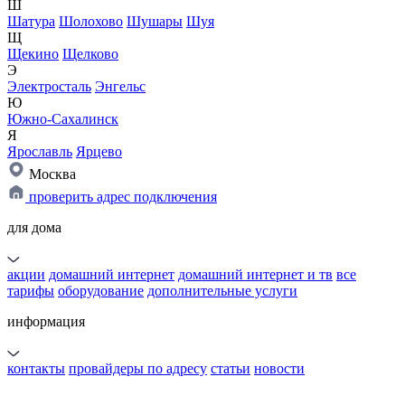
Ш
Шатура
Шолохово
Шушары
Шуя
Щ
Щекино
Щелково
Э
Электросталь
Энгельс
Ю
Южно-Сахалинск
Я
Ярославль
Ярцево
Москва
проверить адрес подключения
для дома
акции
домашний интернет
домашний интернет и тв
все
тарифы
оборудование
дополнительные услуги
информация
контакты
провайдеры по адресу
статьи
новости