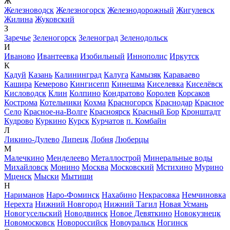
Ж
Железноводск
Железногорск
Железнодорожный
Жигулевск
Жилина
Жуковский
З
Заречье
Зеленогорск
Зеленоград
Зеленодольск
И
Иваново
Ивантеевка
Изобильный
Иннополис
Иркутск
К
Кадуй
Казань
Калининград
Калуга
Камызяк
Караваево
Кашира
Кемерово
Кингисепп
Кинешма
Киселевка
Киселёвск
Кисловодск
Клин
Колпино
Кондратово
Королев
Корсаков
Кострома
Котельники
Кохма
Красногорск
Краснодар
Красное
Село
Красное-на-Волге
Красноярск
Красный Бор
Кронштадт
Кудрово
Куркино
Курск
Курчатов
п. Комбайн
Л
Ликино-Дулево
Липецк
Лобня
Люберцы
М
Малечкино
Менделеево
Металлострой
Минеральные воды
Михайловск
Монино
Москва
Московский
Мстихино
Мурино
Мценск
Мыски
Мытищи
Н
Нариманов
Наро-Фоминск
Нахабино
Некрасовка
Немчиновка
Нерехта
Нижний Новгород
Нижний Тагил
Новая Усмань
Новогусельский
Новодвинск
Новое Девяткино
Новокузнецк
Новомосковск
Новороссийск
Новоуральск
Ногинск