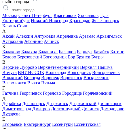
выбор города
Москва
Санкт-Петербург
Красноярск
Ярославль
Тула
Екатеринбург
Нижний Новгород
Краснодар
Железногорск
Казань
Сочи
А
Аксай
Алексин
Алтуховка
Апрелевка
Арзамас
Архангельск
Астрахань
Афонино
Ачинск
Б
Балаково
Балахна
Балашиха
Балашов
Барнаул
Батайск
Батино
Белово
Березовский
Богородицк
Бор
Брянск
Бугры
В
Верхнее Дуброво
Верхнетемерницкий
Верхняя Пышма
Вичуга
ВНИИССОК
Волгоград
Волгодонск
Волгореченск
Волжский
Вологда
Воронеж
Воротынск
Воскресенск
Всеволожск
Выкса
Вязьма
Г
Гатчина
Георгиевск
Горелово
Городище
Горячеводский
Д
Дерябиха
Десногорск
Дзержинск
Дзержинский
Дивногорск
Димитровград
Дмитров
Долгопрудный
Долинск
Домодедово
Дударева
Е
Егорьевск
Екатеринбург
Ессентуки
Ессентукская