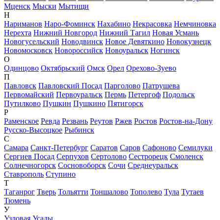
Мценск
Мыски
Мытищи
Н
Нариманов
Наро-Фоминск
Нахабино
Некрасовка
Немчиновка
Нерехта
Нижний Новгород
Нижний Тагил
Новая Усмань
Новогусельский
Новодвинск
Новое Девяткино
Новокузнецк
Новомосковск
Новороссийск
Новоуральск
Ногинск
О
Одинцово
Октябрьский
Омск
Орел
Орехово-Зуево
П
Павловск
Павловский Посад
Парголово
Патрушева
Первомайский
Первоуральск
Пермь
Петергоф
Подольск
Путилково
Пушкин
Пушкино
Пятигорск
Р
Раменское
Ревда
Резвань
Реутов
Ржев
Ростов
Ростов-на-Дону
Русско-Высоцкое
Рыбинск
С
Самара
Санкт-Петербург
Саратов
Саров
Сафоново
Семилуки
Сергиев Посад
Серпухов
Сертолово
Сестрорецк
Смоленск
Солнечногорск
Сосновоборск
Сочи
Среднеуральск
Ставрополь
Ступино
Т
Таганрог
Тверь
Тольятти
Тоншалово
Тополево
Тула
Тутаев
Тюмень
У
Узловая
Усады