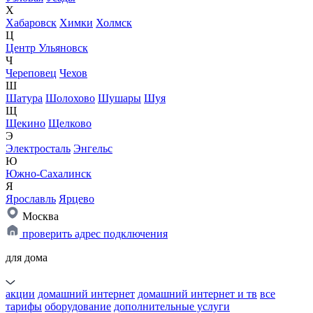
Х
Хабаровск
Химки
Холмск
Ц
Центр Ульяновск
Ч
Череповец
Чехов
Ш
Шатура
Шолохово
Шушары
Шуя
Щ
Щекино
Щелково
Э
Электросталь
Энгельс
Ю
Южно-Сахалинск
Я
Ярославль
Ярцево
Москва
проверить адрес подключения
для дома
акции
домашний интернет
домашний интернет и тв
все
тарифы
оборудование
дополнительные услуги