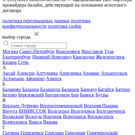
провайдера билайн, действующий на основании агентского
договора
политика персональных данных
политика
конфиденциальности
политика cookie
выбор города
Москва
Санкт-Петербург
Красноярск
Ярославль
Тула
Екатеринбург
Нижний Новгород
Краснодар
Железногорск
Казань
Сочи
А
Аксай
Алексин
Алтуховка
Апрелевка
Арзамас
Архангельск
Астрахань
Афонино
Ачинск
Б
Балаково
Балахна
Балашиха
Балашов
Барнаул
Батайск
Батино
Белово
Березовский
Богородицк
Бор
Брянск
Бугры
В
Верхнее Дуброво
Верхнетемерницкий
Верхняя Пышма
Вичуга
ВНИИССОК
Волгоград
Волгодонск
Волгореченск
Волжский
Вологда
Воронеж
Воротынск
Воскресенск
Всеволожск
Выкса
Вязьма
Г
Гатчина
Георгиевск
Горелово
Городище
Горячеводский