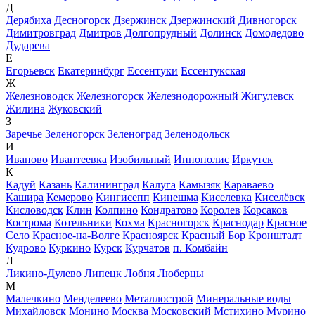
Д
Дерябиха
Десногорск
Дзержинск
Дзержинский
Дивногорск
Димитровград
Дмитров
Долгопрудный
Долинск
Домодедово
Дударева
Е
Егорьевск
Екатеринбург
Ессентуки
Ессентукская
Ж
Железноводск
Железногорск
Железнодорожный
Жигулевск
Жилина
Жуковский
З
Заречье
Зеленогорск
Зеленоград
Зеленодольск
И
Иваново
Ивантеевка
Изобильный
Иннополис
Иркутск
К
Кадуй
Казань
Калининград
Калуга
Камызяк
Караваево
Кашира
Кемерово
Кингисепп
Кинешма
Киселевка
Киселёвск
Кисловодск
Клин
Колпино
Кондратово
Королев
Корсаков
Кострома
Котельники
Кохма
Красногорск
Краснодар
Красное
Село
Красное-на-Волге
Красноярск
Красный Бор
Кронштадт
Кудрово
Куркино
Курск
Курчатов
п. Комбайн
Л
Ликино-Дулево
Липецк
Лобня
Люберцы
М
Малечкино
Менделеево
Металлострой
Минеральные воды
Михайловск
Монино
Москва
Московский
Мстихино
Мурино