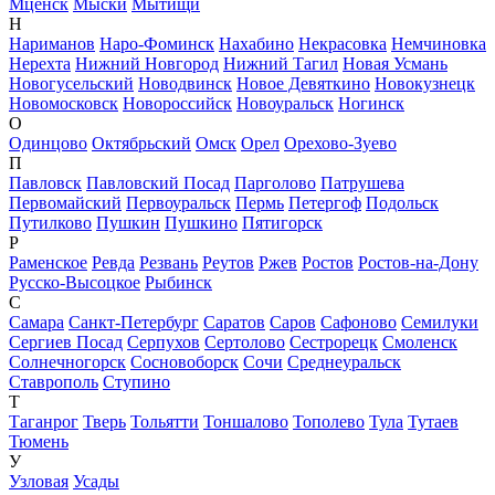
Мценск
Мыски
Мытищи
Н
Нариманов
Наро-Фоминск
Нахабино
Некрасовка
Немчиновка
Нерехта
Нижний Новгород
Нижний Тагил
Новая Усмань
Новогусельский
Новодвинск
Новое Девяткино
Новокузнецк
Новомосковск
Новороссийск
Новоуральск
Ногинск
О
Одинцово
Октябрьский
Омск
Орел
Орехово-Зуево
П
Павловск
Павловский Посад
Парголово
Патрушева
Первомайский
Первоуральск
Пермь
Петергоф
Подольск
Путилково
Пушкин
Пушкино
Пятигорск
Р
Раменское
Ревда
Резвань
Реутов
Ржев
Ростов
Ростов-на-Дону
Русско-Высоцкое
Рыбинск
С
Самара
Санкт-Петербург
Саратов
Саров
Сафоново
Семилуки
Сергиев Посад
Серпухов
Сертолово
Сестрорецк
Смоленск
Солнечногорск
Сосновоборск
Сочи
Среднеуральск
Ставрополь
Ступино
Т
Таганрог
Тверь
Тольятти
Тоншалово
Тополево
Тула
Тутаев
Тюмень
У
Узловая
Усады