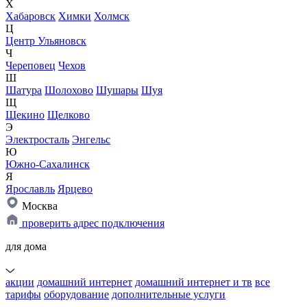
Х
Хабаровск
Химки
Холмск
Ц
Центр Ульяновск
Ч
Череповец
Чехов
Ш
Шатура
Шолохово
Шушары
Шуя
Щ
Щекино
Щелково
Э
Электросталь
Энгельс
Ю
Южно-Сахалинск
Я
Ярославль
Ярцево
Москва
проверить адрес подключения
для дома
акции
домашний интернет
домашний интернет и тв
все
тарифы
оборудование
дополнительные услуги