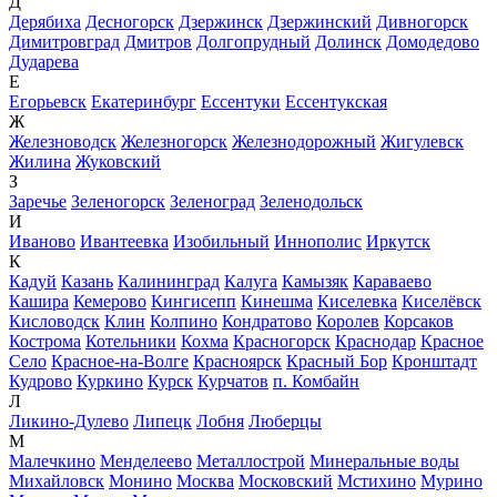
Д
Дерябиха
Десногорск
Дзержинск
Дзержинский
Дивногорск
Димитровград
Дмитров
Долгопрудный
Долинск
Домодедово
Дударева
Е
Егорьевск
Екатеринбург
Ессентуки
Ессентукская
Ж
Железноводск
Железногорск
Железнодорожный
Жигулевск
Жилина
Жуковский
З
Заречье
Зеленогорск
Зеленоград
Зеленодольск
И
Иваново
Ивантеевка
Изобильный
Иннополис
Иркутск
К
Кадуй
Казань
Калининград
Калуга
Камызяк
Караваево
Кашира
Кемерово
Кингисепп
Кинешма
Киселевка
Киселёвск
Кисловодск
Клин
Колпино
Кондратово
Королев
Корсаков
Кострома
Котельники
Кохма
Красногорск
Краснодар
Красное
Село
Красное-на-Волге
Красноярск
Красный Бор
Кронштадт
Кудрово
Куркино
Курск
Курчатов
п. Комбайн
Л
Ликино-Дулево
Липецк
Лобня
Люберцы
М
Малечкино
Менделеево
Металлострой
Минеральные воды
Михайловск
Монино
Москва
Московский
Мстихино
Мурино