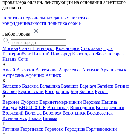
провайдера билайн, действующий на основании агентского
договора
политика персональных данных
политика
конфиденциальности
политика cookie
выбор города
Москва
Санкт-Петербург
Красноярск
Ярославль
Тула
Екатеринбург
Нижний Новгород
Краснодар
Железногорск
Казань
Сочи
А
Аксай
Алексин
Алтуховка
Апрелевка
Арзамас
Архангельск
Астрахань
Афонино
Ачинск
Б
Балаково
Балахна
Балашиха
Балашов
Барнаул
Батайск
Батино
Белово
Березовский
Богородицк
Бор
Брянск
Бугры
В
Верхнее Дуброво
Верхнетемерницкий
Верхняя Пышма
Вичуга
ВНИИССОК
Волгоград
Волгодонск
Волгореченск
Волжский
Вологда
Воронеж
Воротынск
Воскресенск
Всеволожск
Выкса
Вязьма
Г
Гатчина
Георгиевск
Горелово
Городище
Горячеводский