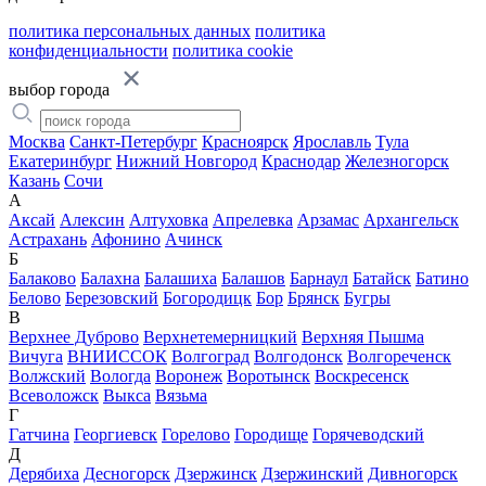
политика персональных данных
политика
конфиденциальности
политика cookie
выбор города
Москва
Санкт-Петербург
Красноярск
Ярославль
Тула
Екатеринбург
Нижний Новгород
Краснодар
Железногорск
Казань
Сочи
А
Аксай
Алексин
Алтуховка
Апрелевка
Арзамас
Архангельск
Астрахань
Афонино
Ачинск
Б
Балаково
Балахна
Балашиха
Балашов
Барнаул
Батайск
Батино
Белово
Березовский
Богородицк
Бор
Брянск
Бугры
В
Верхнее Дуброво
Верхнетемерницкий
Верхняя Пышма
Вичуга
ВНИИССОК
Волгоград
Волгодонск
Волгореченск
Волжский
Вологда
Воронеж
Воротынск
Воскресенск
Всеволожск
Выкса
Вязьма
Г
Гатчина
Георгиевск
Горелово
Городище
Горячеводский
Д
Дерябиха
Десногорск
Дзержинск
Дзержинский
Дивногорск