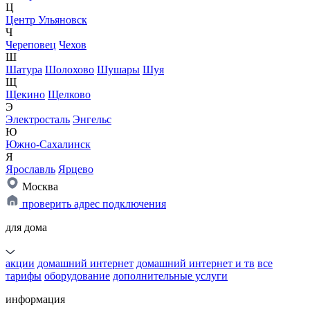
Ц
Центр Ульяновск
Ч
Череповец
Чехов
Ш
Шатура
Шолохово
Шушары
Шуя
Щ
Щекино
Щелково
Э
Электросталь
Энгельс
Ю
Южно-Сахалинск
Я
Ярославль
Ярцево
Москва
проверить адрес подключения
для дома
акции
домашний интернет
домашний интернет и тв
все
тарифы
оборудование
дополнительные услуги
информация