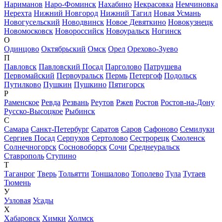
Нариманов
Наро-Фоминск
Нахабино
Некрасовка
Немчиновка
Нерехта
Нижний Новгород
Нижний Тагил
Новая Усмань
Новогусельский
Новодвинск
Новое Девяткино
Новокузнецк
Новомосковск
Новороссийск
Новоуральск
Ногинск
О
Одинцово
Октябрьский
Омск
Орел
Орехово-Зуево
П
Павловск
Павловский Посад
Парголово
Патрушева
Первомайский
Первоуральск
Пермь
Петергоф
Подольск
Путилково
Пушкин
Пушкино
Пятигорск
Р
Раменское
Ревда
Резвань
Реутов
Ржев
Ростов
Ростов-на-Дону
Русско-Высоцкое
Рыбинск
С
Самара
Санкт-Петербург
Саратов
Саров
Сафоново
Семилуки
Сергиев Посад
Серпухов
Сертолово
Сестрорецк
Смоленск
Солнечногорск
Сосновоборск
Сочи
Среднеуральск
Ставрополь
Ступино
Т
Таганрог
Тверь
Тольятти
Тоншалово
Тополево
Тула
Тутаев
Тюмень
У
Узловая
Усады
Х
Хабаровск
Химки
Холмск