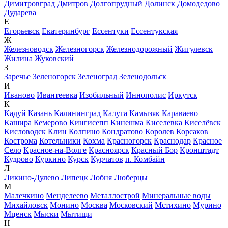
Димитровград
Дмитров
Долгопрудный
Долинск
Домодедово
Дударева
Е
Егорьевск
Екатеринбург
Ессентуки
Ессентукская
Ж
Железноводск
Железногорск
Железнодорожный
Жигулевск
Жилина
Жуковский
З
Заречье
Зеленогорск
Зеленоград
Зеленодольск
И
Иваново
Ивантеевка
Изобильный
Иннополис
Иркутск
К
Кадуй
Казань
Калининград
Калуга
Камызяк
Караваево
Кашира
Кемерово
Кингисепп
Кинешма
Киселевка
Киселёвск
Кисловодск
Клин
Колпино
Кондратово
Королев
Корсаков
Кострома
Котельники
Кохма
Красногорск
Краснодар
Красное
Село
Красное-на-Волге
Красноярск
Красный Бор
Кронштадт
Кудрово
Куркино
Курск
Курчатов
п. Комбайн
Л
Ликино-Дулево
Липецк
Лобня
Люберцы
М
Малечкино
Менделеево
Металлострой
Минеральные воды
Михайловск
Монино
Москва
Московский
Мстихино
Мурино
Мценск
Мыски
Мытищи
Н