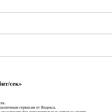
бит/сек»
ек.
различным сервисам от Яндекса.
ся услугами без дополнительных затрат на старте.