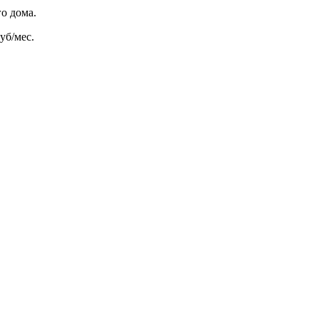
о дома.
уб/мес.