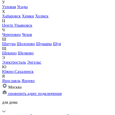
У
Узловая
Усады
Х
Хабаровск
Химки
Холмск
Ц
Центр Ульяновск
Ч
Череповец
Чехов
Ш
Шатура
Шолохово
Шушары
Шуя
Щ
Щекино
Щелково
Э
Электросталь
Энгельс
Ю
Южно-Сахалинск
Я
Ярославль
Ярцево
Москва
проверить адрес подключения
для дома