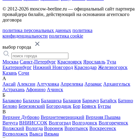
© 2012-2026 moscow-beeline.ru — официальный сайт партнера
провайдера билайн, действующий на основании агентского
договора
политика персональных данных
политика
конфиденциальности
политика cookie
выбор города
Москва
Санкт-Петербург
Красноярск
Ярославль
Тула
Екатеринбург
Нижний Новгород
Краснодар
Железногорск
Казань
Сочи
А
Аксай
Алексин
Алтуховка
Апрелевка
Арзамас
Архангельск
Астрахань
Афонино
Ачинск
Б
Балаково
Балахна
Балашиха
Балашов
Барнаул
Батайск
Батино
Белово
Березовский
Богородицк
Бор
Брянск
Бугры
В
Верхнее Дуброво
Верхнетемерницкий
Верхняя Пышма
Вичуга
ВНИИССОК
Волгоград
Волгодонск
Волгореченск
Волжский
Вологда
Воронеж
Воротынск
Воскресенск
Всеволожск
Выкса
Вязьма