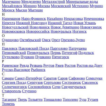
Малечкино
Менделеево
Металлострой
Минеральные воды
Михайловск
Монино
Москва
Московский
Мстихино
Мурино
Мценск
Мыски
Мытищи
Н
Нариманов
Наро-Фоминск
Нахабино
Некрасовка
Немчиновка
Нерехта
Нижний Новгород
Нижний Тагил
Новая Усмань
Новогусельский
Новодвинск
Новое Девяткино
Новокузнецк
Новомосковск
Новороссийск
Новоуральск
Ногинск
О
Одинцово
Октябрьский
Омск
Орел
Орехово-Зуево
П
Павловск
Павловский Посад
Парголово
Патрушева
Первомайский
Первоуральск
Пермь
Петергоф
Подольск
Путилково
Пушкин
Пушкино
Пятигорск
Р
Раменское
Ревда
Резвань
Реутов
Ржев
Ростов
Ростов-на-Дону
Русско-Высоцкое
Рыбинск
С
Самара
Санкт-Петербург
Саратов
Саров
Сафоново
Семилуки
Сергиев Посад
Серпухов
Сертолово
Сестрорецк
Смоленск
Солнечногорск
Сосновоборск
Сочи
Среднеуральск
Ставрополь
Ступино
Т
Таганрог
Тверь
Тольятти
Тоншалово
Тополево
Тула
Тутаев
Тюмень