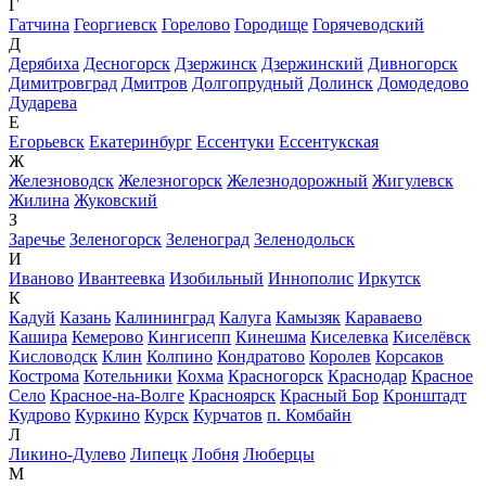
Г
Гатчина
Георгиевск
Горелово
Городище
Горячеводский
Д
Дерябиха
Десногорск
Дзержинск
Дзержинский
Дивногорск
Димитровград
Дмитров
Долгопрудный
Долинск
Домодедово
Дударева
Е
Егорьевск
Екатеринбург
Ессентуки
Ессентукская
Ж
Железноводск
Железногорск
Железнодорожный
Жигулевск
Жилина
Жуковский
З
Заречье
Зеленогорск
Зеленоград
Зеленодольск
И
Иваново
Ивантеевка
Изобильный
Иннополис
Иркутск
К
Кадуй
Казань
Калининград
Калуга
Камызяк
Караваево
Кашира
Кемерово
Кингисепп
Кинешма
Киселевка
Киселёвск
Кисловодск
Клин
Колпино
Кондратово
Королев
Корсаков
Кострома
Котельники
Кохма
Красногорск
Краснодар
Красное
Село
Красное-на-Волге
Красноярск
Красный Бор
Кронштадт
Кудрово
Куркино
Курск
Курчатов
п. Комбайн
Л
Ликино-Дулево
Липецк
Лобня
Люберцы
М