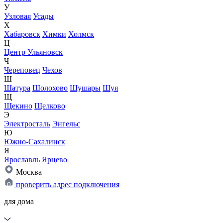
У
Узловая
Усады
Х
Хабаровск
Химки
Холмск
Ц
Центр Ульяновск
Ч
Череповец
Чехов
Ш
Шатура
Шолохово
Шушары
Шуя
Щ
Щекино
Щелково
Э
Электросталь
Энгельс
Ю
Южно-Сахалинск
Я
Ярославль
Ярцево
Москва
проверить адрес подключения
для дома