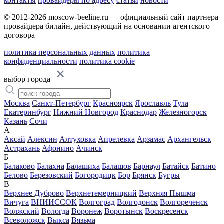
контакты
провайдеры по адресу
статьи
новости
© 2012-2026 moscow-beeline.ru — официальный сайт партнера
провайдера билайн, действующий на основании агентского
договора
политика персональных данных
политика
конфиденциальности
политика cookie
выбор города
Москва
Санкт-Петербург
Красноярск
Ярославль
Тула
Екатеринбург
Нижний Новгород
Краснодар
Железногорск
Казань
Сочи
А
Аксай
Алексин
Алтуховка
Апрелевка
Арзамас
Архангельск
Астрахань
Афонино
Ачинск
Б
Балаково
Балахна
Балашиха
Балашов
Барнаул
Батайск
Батино
Белово
Березовский
Богородицк
Бор
Брянск
Бугры
В
Верхнее Дуброво
Верхнетемерницкий
Верхняя Пышма
Вичуга
ВНИИССОК
Волгоград
Волгодонск
Волгореченск
Волжский
Вологда
Воронеж
Воротынск
Воскресенск
Всеволожск
Выкса
Вязьма