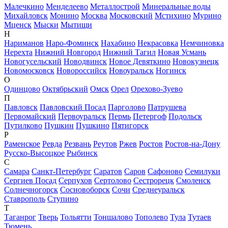
Малечкино
Менделеево
Металлострой
Минеральные воды
Михайловск
Монино
Москва
Московский
Мстихино
Мурино
Мценск
Мыски
Мытищи
Н
Нариманов
Наро-Фоминск
Нахабино
Некрасовка
Немчиновка
Нерехта
Нижний Новгород
Нижний Тагил
Новая Усмань
Новогусельский
Новодвинск
Новое Девяткино
Новокузнецк
Новомосковск
Новороссийск
Новоуральск
Ногинск
О
Одинцово
Октябрьский
Омск
Орел
Орехово-Зуево
П
Павловск
Павловский Посад
Парголово
Патрушева
Первомайский
Первоуральск
Пермь
Петергоф
Подольск
Путилково
Пушкин
Пушкино
Пятигорск
Р
Раменское
Ревда
Резвань
Реутов
Ржев
Ростов
Ростов-на-Дону
Русско-Высоцкое
Рыбинск
С
Самара
Санкт-Петербург
Саратов
Саров
Сафоново
Семилуки
Сергиев Посад
Серпухов
Сертолово
Сестрорецк
Смоленск
Солнечногорск
Сосновоборск
Сочи
Среднеуральск
Ставрополь
Ступино
Т
Таганрог
Тверь
Тольятти
Тоншалово
Тополево
Тула
Тутаев
Тюмень