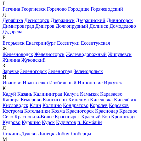
Г
Гатчина
Георгиевск
Горелово
Городище
Горячеводский
Д
Дерябиха
Десногорск
Дзержинск
Дзержинский
Дивногорск
Димитровград
Дмитров
Долгопрудный
Долинск
Домодедово
Дударева
Е
Егорьевск
Екатеринбург
Ессентуки
Ессентукская
Ж
Железноводск
Железногорск
Железнодорожный
Жигулевск
Жилина
Жуковский
З
Заречье
Зеленогорск
Зеленоград
Зеленодольск
И
Иваново
Ивантеевка
Изобильный
Иннополис
Иркутск
К
Кадуй
Казань
Калининград
Калуга
Камызяк
Караваево
Кашира
Кемерово
Кингисепп
Кинешма
Киселевка
Киселёвск
Кисловодск
Клин
Колпино
Кондратово
Королев
Корсаков
Кострома
Котельники
Кохма
Красногорск
Краснодар
Красное
Село
Красное-на-Волге
Красноярск
Красный Бор
Кронштадт
Кудрово
Куркино
Курск
Курчатов
п. Комбайн
Л
Ликино-Дулево
Липецк
Лобня
Люберцы
М