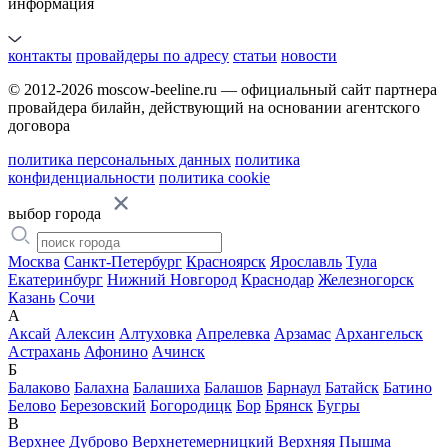
информация
контакты
провайдеры по адресу
статьи
новости
© 2012-2026 moscow-beeline.ru — официальный сайт партнера
провайдера билайн, действующий на основании агентского
договора
политика персональных данных
политика
конфиденциальности
политика cookie
выбор города
Москва
Санкт-Петербург
Красноярск
Ярославль
Тула
Екатеринбург
Нижний Новгород
Краснодар
Железногорск
Казань
Сочи
А
Аксай
Алексин
Алтуховка
Апрелевка
Арзамас
Архангельск
Астрахань
Афонино
Ачинск
Б
Балаково
Балахна
Балашиха
Балашов
Барнаул
Батайск
Батино
Белово
Березовский
Богородицк
Бор
Брянск
Бугры
В
Верхнее Дуброво
Верхнетемерницкий
Верхняя Пышма