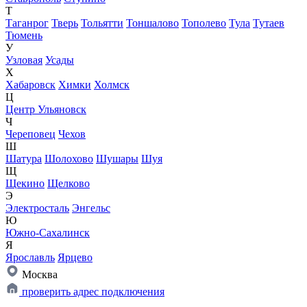
Т
Таганрог
Тверь
Тольятти
Тоншалово
Тополево
Тула
Тутаев
Тюмень
У
Узловая
Усады
Х
Хабаровск
Химки
Холмск
Ц
Центр Ульяновск
Ч
Череповец
Чехов
Ш
Шатура
Шолохово
Шушары
Шуя
Щ
Щекино
Щелково
Э
Электросталь
Энгельс
Ю
Южно-Сахалинск
Я
Ярославль
Ярцево
Москва
проверить адрес подключения