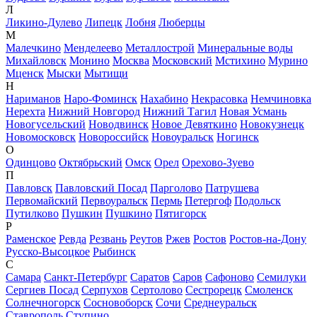
Л
Ликино-Дулево
Липецк
Лобня
Люберцы
М
Малечкино
Менделеево
Металлострой
Минеральные воды
Михайловск
Монино
Москва
Московский
Мстихино
Мурино
Мценск
Мыски
Мытищи
Н
Нариманов
Наро-Фоминск
Нахабино
Некрасовка
Немчиновка
Нерехта
Нижний Новгород
Нижний Тагил
Новая Усмань
Новогусельский
Новодвинск
Новое Девяткино
Новокузнецк
Новомосковск
Новороссийск
Новоуральск
Ногинск
О
Одинцово
Октябрьский
Омск
Орел
Орехово-Зуево
П
Павловск
Павловский Посад
Парголово
Патрушева
Первомайский
Первоуральск
Пермь
Петергоф
Подольск
Путилково
Пушкин
Пушкино
Пятигорск
Р
Раменское
Ревда
Резвань
Реутов
Ржев
Ростов
Ростов-на-Дону
Русско-Высоцкое
Рыбинск
С
Самара
Санкт-Петербург
Саратов
Саров
Сафоново
Семилуки
Сергиев Посад
Серпухов
Сертолово
Сестрорецк
Смоленск
Солнечногорск
Сосновоборск
Сочи
Среднеуральск
Ставрополь
Ступино