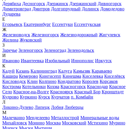
Дерябиха
Десногорск
Дзержинск
Дзержинский
Дивногорск
Димитровград
Дмитров
Долгопрудный
Долинск
Домодедово
Дударева
Е
Егорьевск
Екатеринбург
Ессентуки
Ессентукская
Ж
Железноводск
Железногорск
Железнодорожный
Жигулевск
Жилина
Жуковский
З
Заречье
Зеленогорск
Зеленоград
Зеленодольск
И
Иваново
Ивантеевка
Изобильный
Иннополис
Иркутск
К
Кадуй
Казань
Калининград
Калуга
Камызяк
Караваево
Кашира
Кемерово
Кингисепп
Кинешма
Киселевка
Киселёвск
Кисловодск
Клин
Колпино
Кондратово
Королев
Корсаков
Кострома
Котельники
Кохма
Красногорск
Краснодар
Красное
Село
Красное-на-Волге
Красноярск
Красный Бор
Кронштадт
Кудрово
Куркино
Курск
Курчатов
п. Комбайн
Л
Ликино-Дулево
Липецк
Лобня
Люберцы
М
Малечкино
Менделеево
Металлострой
Минеральные воды
Михайловск
Монино
Москва
Московский
Мстихино
Мурино
Мценск
Мыски
Мытищи