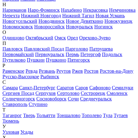
Н
Нариманов
Наро-Фоминск
Нахабино
Некрасовка
Немчиновка
Нерехта
Нижний Новгород
Нижний Тагил
Новая Усмань
Новогусельский
Новодвинск
Новое Девяткино
Новокузнецк
Новомосковск
Новороссийск
Новоуральск
Ногинск
О
Одинцово
Октябрьский
Омск
Орел
Орехово-Зуево
П
Павловск
Павловский Посад
Парголово
Патрушева
Первомайский
Первоуральск
Пермь
Петергоф
Подольск
Путилково
Пушкин
Пушкино
Пятигорск
Р
Раменское
Ревда
Резвань
Реутов
Ржев
Ростов
Ростов-на-Дону
Русско-Высоцкое
Рыбинск
С
Самара
Санкт-Петербург
Саратов
Саров
Сафоново
Семилуки
Сергиев Посад
Серпухов
Сертолово
Сестрорецк
Смоленск
Солнечногорск
Сосновоборск
Сочи
Среднеуральск
Ставрополь
Ступино
Т
Таганрог
Тверь
Тольятти
Тоншалово
Тополево
Тула
Тутаев
Тюмень
У
Узловая
Усады
Х