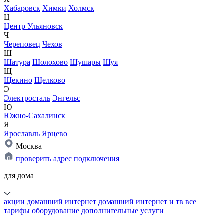
Хабаровск
Химки
Холмск
Ц
Центр Ульяновск
Ч
Череповец
Чехов
Ш
Шатура
Шолохово
Шушары
Шуя
Щ
Щекино
Щелково
Э
Электросталь
Энгельс
Ю
Южно-Сахалинск
Я
Ярославль
Ярцево
Москва
проверить адрес подключения
для дома
акции
домашний интернет
домашний интернет и тв
все
тарифы
оборудование
дополнительные услуги