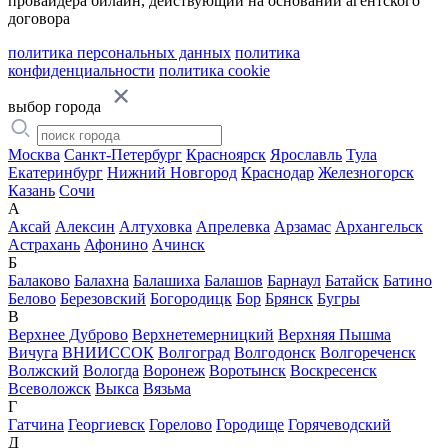
провайдера билайн, действующий на основании агентского
договора
политика персональных данных
политика
конфиденциальности
политика cookie
выбор города
Москва
Санкт-Петербург
Красноярск
Ярославль
Тула
Екатеринбург
Нижний Новгород
Краснодар
Железногорск
Казань
Сочи
А
Аксай
Алексин
Алтуховка
Апрелевка
Арзамас
Архангельск
Астрахань
Афонино
Ачинск
Б
Балаково
Балахна
Балашиха
Балашов
Барнаул
Батайск
Батино
Белово
Березовский
Богородицк
Бор
Брянск
Бугры
В
Верхнее Дуброво
Верхнетемерницкий
Верхняя Пышма
Вичуга
ВНИИССОК
Волгоград
Волгодонск
Волгореченск
Волжский
Вологда
Воронеж
Воротынск
Воскресенск
Всеволожск
Выкса
Вязьма
Г
Гатчина
Георгиевск
Горелово
Городище
Горячеводский
Д