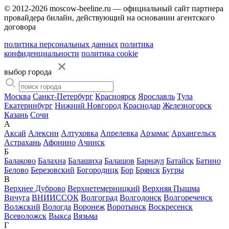
© 2012-2026 moscow-beeline.ru — официальный сайт партнера
провайдера билайн, действующий на основании агентского
договора
политика персональных данных
политика
конфиденциальности
политика cookie
выбор города
Москва
Санкт-Петербург
Красноярск
Ярославль
Тула
Екатеринбург
Нижний Новгород
Краснодар
Железногорск
Казань
Сочи
А
Аксай
Алексин
Алтуховка
Апрелевка
Арзамас
Архангельск
Астрахань
Афонино
Ачинск
Б
Балаково
Балахна
Балашиха
Балашов
Барнаул
Батайск
Батино
Белово
Березовский
Богородицк
Бор
Брянск
Бугры
В
Верхнее Дуброво
Верхнетемерницкий
Верхняя Пышма
Вичуга
ВНИИССОК
Волгоград
Волгодонск
Волгореченск
Волжский
Вологда
Воронеж
Воротынск
Воскресенск
Всеволожск
Выкса
Вязьма
Г