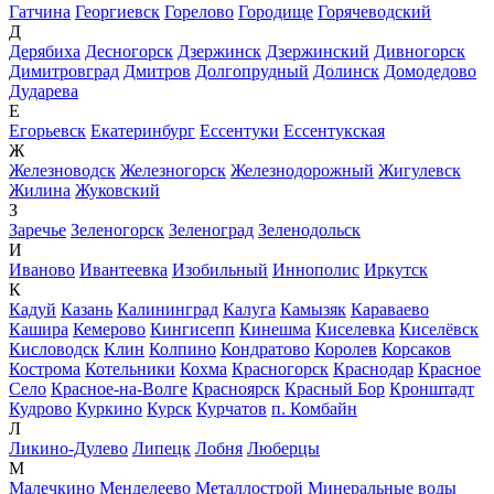
Гатчина
Георгиевск
Горелово
Городище
Горячеводский
Д
Дерябиха
Десногорск
Дзержинск
Дзержинский
Дивногорск
Димитровград
Дмитров
Долгопрудный
Долинск
Домодедово
Дударева
Е
Егорьевск
Екатеринбург
Ессентуки
Ессентукская
Ж
Железноводск
Железногорск
Железнодорожный
Жигулевск
Жилина
Жуковский
З
Заречье
Зеленогорск
Зеленоград
Зеленодольск
И
Иваново
Ивантеевка
Изобильный
Иннополис
Иркутск
К
Кадуй
Казань
Калининград
Калуга
Камызяк
Караваево
Кашира
Кемерово
Кингисепп
Кинешма
Киселевка
Киселёвск
Кисловодск
Клин
Колпино
Кондратово
Королев
Корсаков
Кострома
Котельники
Кохма
Красногорск
Краснодар
Красное
Село
Красное-на-Волге
Красноярск
Красный Бор
Кронштадт
Кудрово
Куркино
Курск
Курчатов
п. Комбайн
Л
Ликино-Дулево
Липецк
Лобня
Люберцы
М
Малечкино
Менделеево
Металлострой
Минеральные воды