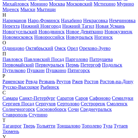
Михайловск
Монино
Москва
Московский
Мстихино
Мурино
Мценск
Мыски
Мытищи
Н
Нариманов
Наро-Фоминск
Нахабино
Некрасовка
Немчиновка
Нерехта
Нижний Новгород
Нижний Тагил
Новая Усмань
Новогусельский
Новодвинск
Новое Девяткино
Новокузнецк
Новомосковск
Новороссийск
Новоуральск
Ногинск
О
Одинцово
Октябрьский
Омск
Орел
Орехово-Зуево
П
Павловск
Павловский Посад
Парголово
Патрушева
Первомайский
Первоуральск
Пермь
Петергоф
Подольск
Путилково
Пушкин
Пушкино
Пятигорск
Р
Раменское
Ревда
Резвань
Реутов
Ржев
Ростов
Ростов-на-Дону
Русско-Высоцкое
Рыбинск
С
Самара
Санкт-Петербург
Саратов
Саров
Сафоново
Семилуки
Сергиев Посад
Серпухов
Сертолово
Сестрорецк
Смоленск
Солнечногорск
Сосновоборск
Сочи
Среднеуральск
Ставрополь
Ступино
Т
Таганрог
Тверь
Тольятти
Тоншалово
Тополево
Тула
Тутаев
Тюмень
У