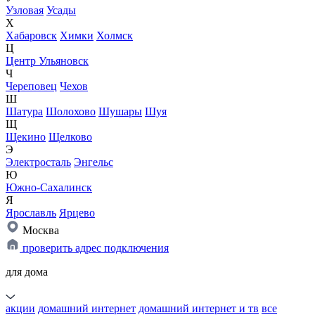
Узловая
Усады
Х
Хабаровск
Химки
Холмск
Ц
Центр Ульяновск
Ч
Череповец
Чехов
Ш
Шатура
Шолохово
Шушары
Шуя
Щ
Щекино
Щелково
Э
Электросталь
Энгельс
Ю
Южно-Сахалинск
Я
Ярославль
Ярцево
Москва
проверить адрес подключения
для дома
акции
домашний интернет
домашний интернет и тв
все