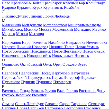
Село
Красное-на-Волге
Красноярск
Красный Бор
Кронштадт
Кудрово
Куркино
Курск
Курчатов
п. Комбайн
Л
Ликино-Дулево
Липецк
Лобня
Люберцы
М
Малечкино
Менделеево
Металлострой
Минеральные воды
Михайловск
Монино
Москва
Московский
Мстихино
Мурино
Мценск
Мыски
Мытищи
Н
Нариманов
Наро-Фоминск
Нахабино
Некрасовка
Немчиновка
Нерехта
Нижний Новгород
Нижний Тагил
Новая Усмань
Новогусельский
Новодвинск
Новое Девяткино
Новокузнецк
Новомосковск
Новороссийск
Новоуральск
Ногинск
О
Одинцово
Октябрьский
Омск
Орел
Орехово-Зуево
П
Павловск
Павловский Посад
Парголово
Патрушева
Первомайский
Первоуральск
Пермь
Петергоф
Подольск
Путилково
Пушкин
Пушкино
Пятигорск
Р
Раменское
Ревда
Резвань
Реутов
Ржев
Ростов
Ростов-на-Дону
Русско-Высоцкое
Рыбинск
С
Самара
Санкт-Петербург
Саратов
Саров
Сафоново
Семилуки
Сергиев Посад
Серпухов
Сертолово
Сестрорецк
Смоленск