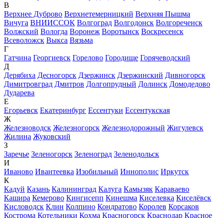
В
Верхнее Дуброво
Верхнетемерницкий
Верхняя Пышма
Вичуга
ВНИИССОК
Волгоград
Волгодонск
Волгореченск
Волжский
Вологда
Воронеж
Воротынск
Воскресенск
Всеволожск
Выкса
Вязьма
Г
Гатчина
Георгиевск
Горелово
Городище
Горячеводский
Д
Дерябиха
Десногорск
Дзержинск
Дзержинский
Дивногорск
Димитровград
Дмитров
Долгопрудный
Долинск
Домодедово
Дударева
Е
Егорьевск
Екатеринбург
Ессентуки
Ессентукская
Ж
Железноводск
Железногорск
Железнодорожный
Жигулевск
Жилина
Жуковский
З
Заречье
Зеленогорск
Зеленоград
Зеленодольск
И
Иваново
Ивантеевка
Изобильный
Иннополис
Иркутск
К
Кадуй
Казань
Калининград
Калуга
Камызяк
Караваево
Кашира
Кемерово
Кингисепп
Кинешма
Киселевка
Киселёвск
Кисловодск
Клин
Колпино
Кондратово
Королев
Корсаков
Кострома
Котельники
Кохма
Красногорск
Краснодар
Красное