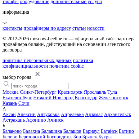
тарифы
оборудование
дополнительные услуги
информация
контакты
провайдеры по адресу
статьи
новости
© 2012-2026 moscow-beeline.ru — официальный сайт партнера
провайдера билайн, действующий на основании агентского
договора
политика персональных данных
политика
конфиденциальности
политика cookie
выбор города
Москва
Санкт-Петербург
Красноярск
Ярославль
Тула
Екатеринбург
Нижний Новгород
Краснодар
Железногорск
Казань
Сочи
А
Аксай
Алексин
Алтуховка
Апрелевка
Арзамас
Архангельск
Астрахань
Афонино
Ачинск
Б
Балаково
Балахна
Балашиха
Балашов
Барнаул
Батайск
Батино
Белово
Березовский
Богородицк
Бор
Брянск
Бугры