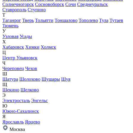
Солнечногорск
Сосновоборск
Сочи
Среднеуральск
Ставрополь
Ступино
Т
Таганрог
Тверь
Тольятти
Тоншалово
Тополево
Тула
Тутаев
Тюмень
У
Узловая
Усады
Х
Хабаровск
Химки
Холмск
Ц
Центр Ульяновск
Ч
Череповец
Чехов
Ш
Шатура
Шолохово
Шушары
Шуя
Щ
Щекино
Щелково
Э
Электросталь
Энгельс
Ю
Южно-Сахалинск
Я
Ярославль
Ярцево
Москва