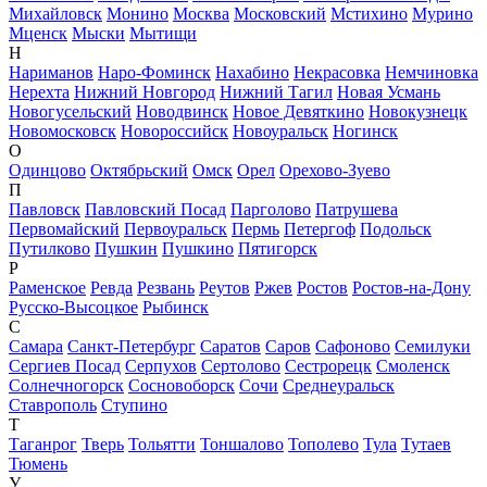
Михайловск
Монино
Москва
Московский
Мстихино
Мурино
Мценск
Мыски
Мытищи
Н
Нариманов
Наро-Фоминск
Нахабино
Некрасовка
Немчиновка
Нерехта
Нижний Новгород
Нижний Тагил
Новая Усмань
Новогусельский
Новодвинск
Новое Девяткино
Новокузнецк
Новомосковск
Новороссийск
Новоуральск
Ногинск
О
Одинцово
Октябрьский
Омск
Орел
Орехово-Зуево
П
Павловск
Павловский Посад
Парголово
Патрушева
Первомайский
Первоуральск
Пермь
Петергоф
Подольск
Путилково
Пушкин
Пушкино
Пятигорск
Р
Раменское
Ревда
Резвань
Реутов
Ржев
Ростов
Ростов-на-Дону
Русско-Высоцкое
Рыбинск
С
Самара
Санкт-Петербург
Саратов
Саров
Сафоново
Семилуки
Сергиев Посад
Серпухов
Сертолово
Сестрорецк
Смоленск
Солнечногорск
Сосновоборск
Сочи
Среднеуральск
Ставрополь
Ступино
Т
Таганрог
Тверь
Тольятти
Тоншалово
Тополево
Тула
Тутаев
Тюмень
У