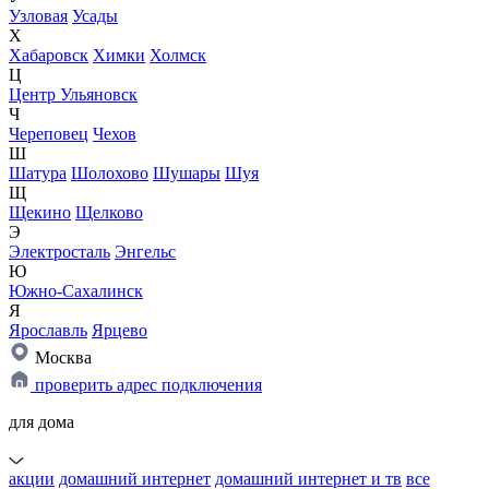
Узловая
Усады
Х
Хабаровск
Химки
Холмск
Ц
Центр Ульяновск
Ч
Череповец
Чехов
Ш
Шатура
Шолохово
Шушары
Шуя
Щ
Щекино
Щелково
Э
Электросталь
Энгельс
Ю
Южно-Сахалинск
Я
Ярославль
Ярцево
Москва
проверить адрес подключения
для дома
акции
домашний интернет
домашний интернет и тв
все