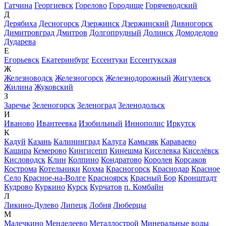
Гатчина
Георгиевск
Горелово
Городище
Горячеводский
Д
Дерябиха
Десногорск
Дзержинск
Дзержинский
Дивногорск
Димитровград
Дмитров
Долгопрудный
Долинск
Домодедово
Дударева
Е
Егорьевск
Екатеринбург
Ессентуки
Ессентукская
Ж
Железноводск
Железногорск
Железнодорожный
Жигулевск
Жилина
Жуковский
З
Заречье
Зеленогорск
Зеленоград
Зеленодольск
И
Иваново
Ивантеевка
Изобильный
Иннополис
Иркутск
К
Кадуй
Казань
Калининград
Калуга
Камызяк
Караваево
Кашира
Кемерово
Кингисепп
Кинешма
Киселевка
Киселёвск
Кисловодск
Клин
Колпино
Кондратово
Королев
Корсаков
Кострома
Котельники
Кохма
Красногорск
Краснодар
Красное
Село
Красное-на-Волге
Красноярск
Красный Бор
Кронштадт
Кудрово
Куркино
Курск
Курчатов
п. Комбайн
Л
Ликино-Дулево
Липецк
Лобня
Люберцы
М
Малечкино
Менделеево
Металлострой
Минеральные воды