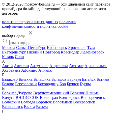
© 2012-2026 moscow-beeline.ru — официальный сайт партнера
провайдера билайн, действующий на основании агентского
договора
политика персональных данных
политика
конфиденциальности
политика cookie
выбор города
Москва
Санкт-Петербург
Красноярск
Ярославль
Тула
Екатеринбург
Нижний Новгород
Краснодар
Железногорск
Казань
Сочи
А
Аксай
Алексин
Алтуховка
Апрелевка
Арзамас
Архангельск
Астрахань
Афонино
Ачинск
Б
Балаково
Балахна
Балашиха
Балашов
Барнаул
Батайск
Батино
Белово
Березовский
Богородицк
Бор
Брянск
Бугры
В
Верхнее Дуброво
Верхнетемерницкий
Верхняя Пышма
Вичуга
ВНИИССОК
Волгоград
Волгодонск
Волгореченск
Волжский
Вологда
Воронеж
Воротынск
Воскресенск
Всеволожск
Выкса
Вязьма
Г