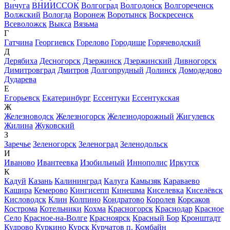
Вичуга
ВНИИССОК
Волгоград
Волгодонск
Волгореченск
Волжский
Вологда
Воронеж
Воротынск
Воскресенск
Всеволожск
Выкса
Вязьма
Г
Гатчина
Георгиевск
Горелово
Городище
Горячеводский
Д
Дерябиха
Десногорск
Дзержинск
Дзержинский
Дивногорск
Димитровград
Дмитров
Долгопрудный
Долинск
Домодедово
Дударева
Е
Егорьевск
Екатеринбург
Ессентуки
Ессентукская
Ж
Железноводск
Железногорск
Железнодорожный
Жигулевск
Жилина
Жуковский
З
Заречье
Зеленогорск
Зеленоград
Зеленодольск
И
Иваново
Ивантеевка
Изобильный
Иннополис
Иркутск
К
Кадуй
Казань
Калининград
Калуга
Камызяк
Караваево
Кашира
Кемерово
Кингисепп
Кинешма
Киселевка
Киселёвск
Кисловодск
Клин
Колпино
Кондратово
Королев
Корсаков
Кострома
Котельники
Кохма
Красногорск
Краснодар
Красное
Село
Красное-на-Волге
Красноярск
Красный Бор
Кронштадт
Кудрово
Куркино
Курск
Курчатов
п. Комбайн