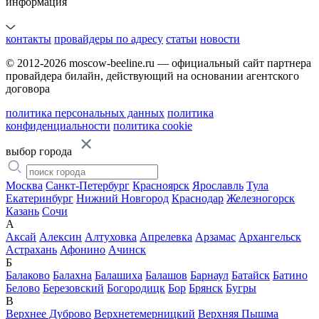
информация
контакты
провайдеры по адресу
статьи
новости
© 2012-2026 moscow-beeline.ru — официальный сайт партнера
провайдера билайн, действующий на основании агентского
договора
политика персональных данных
политика
конфиденциальности
политика cookie
выбор города
Москва
Санкт-Петербург
Красноярск
Ярославль
Тула
Екатеринбург
Нижний Новгород
Краснодар
Железногорск
Казань
Сочи
А
Аксай
Алексин
Алтуховка
Апрелевка
Арзамас
Архангельск
Астрахань
Афонино
Ачинск
Б
Балаково
Балахна
Балашиха
Балашов
Барнаул
Батайск
Батино
Белово
Березовский
Богородицк
Бор
Брянск
Бугры
В
Верхнее Дуброво
Верхнетемерницкий
Верхняя Пышма