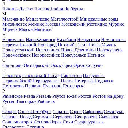
Л
Ликино-Дулево
Липецк
Лобня
Люберцы
М
Малечкино
Менделеево
Металлострой
Минеральные воды
Михайловск
Монино
Москва
Московский
Мстихино
Мурино
Мценск
Мыски
Мытищи
Н
Нариманов
Наро-Фоминск
Нахабино
Некрасовка
Немчиновка
Нерехта
Нижний Новгород
Нижний Тагил
Новая Усмань
Новогусельский
Новодвинск
Новое Девяткино
Новокузнецк
Новомосковск
Новороссийск
Новоуральск
Ногинск
О
Одинцово
Октябрьский
Омск
Орел
Орехово-Зуево
П
Павловск
Павловский Посад
Парголово
Патрушева
Первомайский
Первоуральск
Пермь
Петергоф
Подольск
Путилково
Пушкин
Пушкино
Пятигорск
Р
Раменское
Ревда
Резвань
Реутов
Ржев
Ростов
Ростов-на-Дону
Русско-Высоцкое
Рыбинск
С
Самара
Санкт-Петербург
Саратов
Саров
Сафоново
Семилуки
Сергиев Посад
Серпухов
Сертолово
Сестрорецк
Смоленск
Солнечногорск
Сосновоборск
Сочи
Среднеуральск
Ставрополь
Ступино