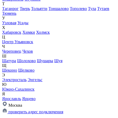
Т
Таганрог
Тверь
Тольятти
Тоншалово
Тополево
Тула
Тутаев
Тюмень
У
Узловая
Усады
Х
Хабаровск
Химки
Холмск
Ц
Центр Ульяновск
Ч
Череповец
Чехов
Ш
Шатура
Шолохово
Шушары
Шуя
Щ
Щекино
Щелково
Э
Электросталь
Энгельс
Ю
Южно-Сахалинск
Я
Ярославль
Ярцево
Москва
проверить адрес подключения