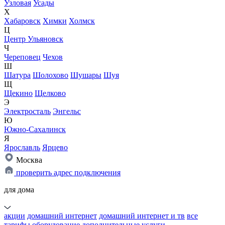
Узловая
Усады
Х
Хабаровск
Химки
Холмск
Ц
Центр Ульяновск
Ч
Череповец
Чехов
Ш
Шатура
Шолохово
Шушары
Шуя
Щ
Щекино
Щелково
Э
Электросталь
Энгельс
Ю
Южно-Сахалинск
Я
Ярославль
Ярцево
Москва
проверить адрес подключения
для дома
акции
домашний интернет
домашний интернет и тв
все
тарифы
оборудование
дополнительные услуги