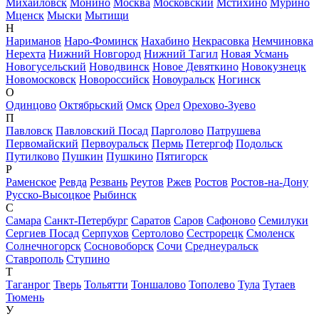
Михайловск
Монино
Москва
Московский
Мстихино
Мурино
Мценск
Мыски
Мытищи
Н
Нариманов
Наро-Фоминск
Нахабино
Некрасовка
Немчиновка
Нерехта
Нижний Новгород
Нижний Тагил
Новая Усмань
Новогусельский
Новодвинск
Новое Девяткино
Новокузнецк
Новомосковск
Новороссийск
Новоуральск
Ногинск
О
Одинцово
Октябрьский
Омск
Орел
Орехово-Зуево
П
Павловск
Павловский Посад
Парголово
Патрушева
Первомайский
Первоуральск
Пермь
Петергоф
Подольск
Путилково
Пушкин
Пушкино
Пятигорск
Р
Раменское
Ревда
Резвань
Реутов
Ржев
Ростов
Ростов-на-Дону
Русско-Высоцкое
Рыбинск
С
Самара
Санкт-Петербург
Саратов
Саров
Сафоново
Семилуки
Сергиев Посад
Серпухов
Сертолово
Сестрорецк
Смоленск
Солнечногорск
Сосновоборск
Сочи
Среднеуральск
Ставрополь
Ступино
Т
Таганрог
Тверь
Тольятти
Тоншалово
Тополево
Тула
Тутаев
Тюмень
У