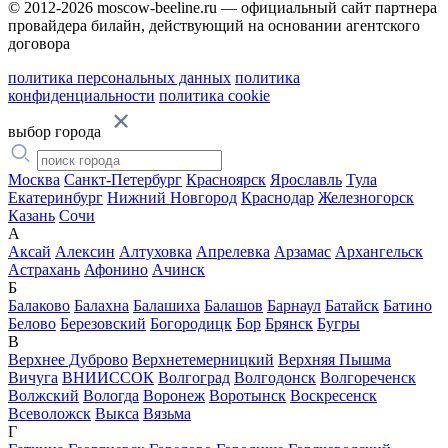
© 2012-2026 moscow-beeline.ru — официальный сайт партнера
провайдера билайн, действующий на основании агентского
договора
политика персональных данных
политика
конфиденциальности
политика cookie
выбор города
Москва
Санкт-Петербург
Красноярск
Ярославль
Тула
Екатеринбург
Нижний Новгород
Краснодар
Железногорск
Казань
Сочи
А
Аксай
Алексин
Алтуховка
Апрелевка
Арзамас
Архангельск
Астрахань
Афонино
Ачинск
Б
Балаково
Балахна
Балашиха
Балашов
Барнаул
Батайск
Батино
Белово
Березовский
Богородицк
Бор
Брянск
Бугры
В
Верхнее Дуброво
Верхнетемерницкий
Верхняя Пышма
Вичуга
ВНИИССОК
Волгоград
Волгодонск
Волгореченск
Волжский
Вологда
Воронеж
Воротынск
Воскресенск
Всеволожск
Выкса
Вязьма
Г