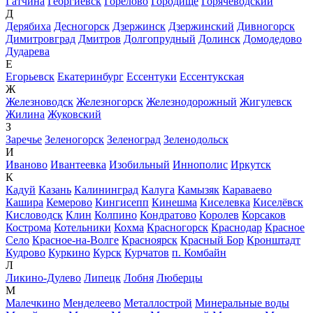
Гатчина
Георгиевск
Горелово
Городище
Горячеводский
Д
Дерябиха
Десногорск
Дзержинск
Дзержинский
Дивногорск
Димитровград
Дмитров
Долгопрудный
Долинск
Домодедово
Дударева
Е
Егорьевск
Екатеринбург
Ессентуки
Ессентукская
Ж
Железноводск
Железногорск
Железнодорожный
Жигулевск
Жилина
Жуковский
З
Заречье
Зеленогорск
Зеленоград
Зеленодольск
И
Иваново
Ивантеевка
Изобильный
Иннополис
Иркутск
К
Кадуй
Казань
Калининград
Калуга
Камызяк
Караваево
Кашира
Кемерово
Кингисепп
Кинешма
Киселевка
Киселёвск
Кисловодск
Клин
Колпино
Кондратово
Королев
Корсаков
Кострома
Котельники
Кохма
Красногорск
Краснодар
Красное
Село
Красное-на-Волге
Красноярск
Красный Бор
Кронштадт
Кудрово
Куркино
Курск
Курчатов
п. Комбайн
Л
Ликино-Дулево
Липецк
Лобня
Люберцы
М
Малечкино
Менделеево
Металлострой
Минеральные воды