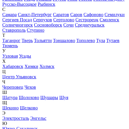
Русско-Высоцкое
Рыбинск
С
Самара
Санкт-Петербург
Саратов
Саров
Сафоново
Семилуки
Сергиев Посад
Серпухов
Сертолово
Сестрорецк
Смоленск
Солнечногорск
Сосновоборск
Сочи
Среднеуральск
Ставрополь
Ступино
Т
Таганрог
Тверь
Тольятти
Тоншалово
Тополево
Тула
Тутаев
Тюмень
У
Узловая
Усады
Х
Хабаровск
Химки
Холмск
Ц
Центр Ульяновск
Ч
Череповец
Чехов
Ш
Шатура
Шолохово
Шушары
Шуя
Щ
Щекино
Щелково
Э
Электросталь
Энгельс
Ю
Южно-Сахалинск