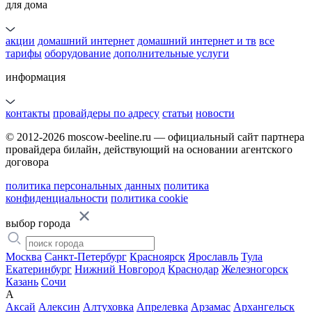
для дома
акции
домашний интернет
домашний интернет и тв
все
тарифы
оборудование
дополнительные услуги
информация
контакты
провайдеры по адресу
статьи
новости
© 2012-2026 moscow-beeline.ru — официальный сайт партнера
провайдера билайн, действующий на основании агентского
договора
политика персональных данных
политика
конфиденциальности
политика cookie
выбор города
Москва
Санкт-Петербург
Красноярск
Ярославль
Тула
Екатеринбург
Нижний Новгород
Краснодар
Железногорск
Казань
Сочи
А
Аксай
Алексин
Алтуховка
Апрелевка
Арзамас
Архангельск