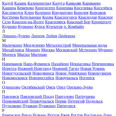
Кадуй
Казань
Калининград
Калуга
Камызяк
Караваево
Кашира
Кемерово
Кингисепп
Кинешма
Киселевка
Киселёвск
Кисловодск
Клин
Колпино
Кондратово
Королев
Корсаков
Кострома
Котельники
Кохма
Красногорск
Краснодар
Красное
Село
Красное-на-Волге
Красноярск
Красный Бор
Кронштадт
Кудрово
Куркино
Курск
Курчатов
п. Комбайн
Л
Ликино-Дулево
Липецк
Лобня
Люберцы
М
Малечкино
Менделеево
Металлострой
Минеральные воды
Михайловск
Монино
Москва
Московский
Мстихино
Мурино
Мценск
Мыски
Мытищи
Н
Нариманов
Наро-Фоминск
Нахабино
Некрасовка
Немчиновка
Нерехта
Нижний Новгород
Нижний Тагил
Новая Усмань
Новогусельский
Новодвинск
Новое Девяткино
Новокузнецк
Новомосковск
Новороссийск
Новоуральск
Ногинск
О
Одинцово
Октябрьский
Омск
Орел
Орехово-Зуево
П
Павловск
Павловский Посад
Парголово
Патрушева
Первомайский
Первоуральск
Пермь
Петергоф
Подольск
Путилково
Пушкин
Пушкино
Пятигорск
Р
Раменское
Ревда
Резвань
Реутов
Ржев
Ростов
Ростов-на-Дону