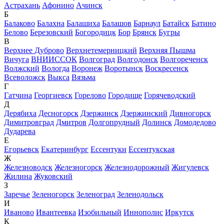
Астрахань
Афонино
Ачинск
Б
Балаково
Балахна
Балашиха
Балашов
Барнаул
Батайск
Батино
Белово
Березовский
Богородицк
Бор
Брянск
Бугры
В
Верхнее Дуброво
Верхнетемерницкий
Верхняя Пышма
Вичуга
ВНИИССОК
Волгоград
Волгодонск
Волгореченск
Волжский
Вологда
Воронеж
Воротынск
Воскресенск
Всеволожск
Выкса
Вязьма
Г
Гатчина
Георгиевск
Горелово
Городище
Горячеводский
Д
Дерябиха
Десногорск
Дзержинск
Дзержинский
Дивногорск
Димитровград
Дмитров
Долгопрудный
Долинск
Домодедово
Дударева
Е
Егорьевск
Екатеринбург
Ессентуки
Ессентукская
Ж
Железноводск
Железногорск
Железнодорожный
Жигулевск
Жилина
Жуковский
З
Заречье
Зеленогорск
Зеленоград
Зеленодольск
И
Иваново
Ивантеевка
Изобильный
Иннополис
Иркутск
К