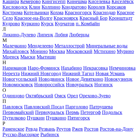
Кашира
Кемерово
Кингисепп
Кинешма
Киселевка
Киселёвск
Кисловодск
Клин
Колпино
Кондратово
Королев
Корсаков
Кострома
Котельники
Кохма
Красногорск
Краснодар
Красное
Село
Красное-на-Волге
Красноярск
Красный Бор
Кронштадт
Кудрово
Куркино
Курск
Курчатов
п. Комбайн
Л
Ликино-Дулево
Липецк
Лобня
Люберцы
М
Малечкино
Менделеево
Металлострой
Минеральные воды
Михайловск
Монино
Москва
Московский
Мстихино
Мурино
Мценск
Мыски
Мытищи
Н
Нариманов
Наро-Фоминск
Нахабино
Некрасовка
Немчиновка
Нерехта
Нижний Новгород
Нижний Тагил
Новая Усмань
Новогусельский
Новодвинск
Новое Девяткино
Новокузнецк
Новомосковск
Новороссийск
Новоуральск
Ногинск
О
Одинцово
Октябрьский
Омск
Орел
Орехово-Зуево
П
Павловск
Павловский Посад
Парголово
Патрушева
Первомайский
Первоуральск
Пермь
Петергоф
Подольск
Путилково
Пушкин
Пушкино
Пятигорск
Р
Раменское
Ревда
Резвань
Реутов
Ржев
Ростов
Ростов-на-Дону
Русско-Высоцкое
Рыбинск