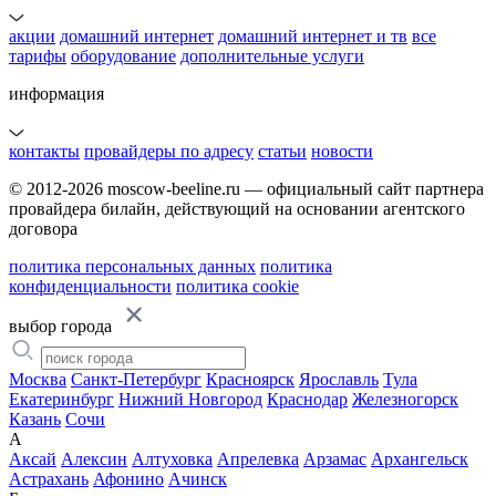
акции
домашний интернет
домашний интернет и тв
все
тарифы
оборудование
дополнительные услуги
информация
контакты
провайдеры по адресу
статьи
новости
© 2012-2026 moscow-beeline.ru — официальный сайт партнера
провайдера билайн, действующий на основании агентского
договора
политика персональных данных
политика
конфиденциальности
политика cookie
выбор города
Москва
Санкт-Петербург
Красноярск
Ярославль
Тула
Екатеринбург
Нижний Новгород
Краснодар
Железногорск
Казань
Сочи
А
Аксай
Алексин
Алтуховка
Апрелевка
Арзамас
Архангельск
Астрахань
Афонино
Ачинск