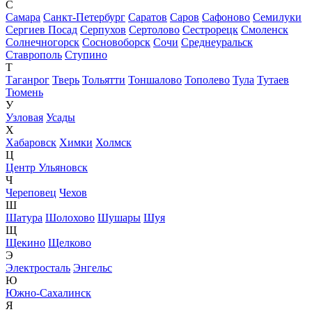
С
Самара
Санкт-Петербург
Саратов
Саров
Сафоново
Семилуки
Сергиев Посад
Серпухов
Сертолово
Сестрорецк
Смоленск
Солнечногорск
Сосновоборск
Сочи
Среднеуральск
Ставрополь
Ступино
Т
Таганрог
Тверь
Тольятти
Тоншалово
Тополево
Тула
Тутаев
Тюмень
У
Узловая
Усады
Х
Хабаровск
Химки
Холмск
Ц
Центр Ульяновск
Ч
Череповец
Чехов
Ш
Шатура
Шолохово
Шушары
Шуя
Щ
Щекино
Щелково
Э
Электросталь
Энгельс
Ю
Южно-Сахалинск
Я