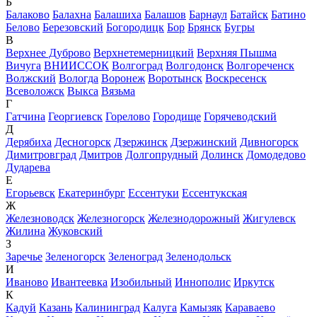
Б
Балаково
Балахна
Балашиха
Балашов
Барнаул
Батайск
Батино
Белово
Березовский
Богородицк
Бор
Брянск
Бугры
В
Верхнее Дуброво
Верхнетемерницкий
Верхняя Пышма
Вичуга
ВНИИССОК
Волгоград
Волгодонск
Волгореченск
Волжский
Вологда
Воронеж
Воротынск
Воскресенск
Всеволожск
Выкса
Вязьма
Г
Гатчина
Георгиевск
Горелово
Городище
Горячеводский
Д
Дерябиха
Десногорск
Дзержинск
Дзержинский
Дивногорск
Димитровград
Дмитров
Долгопрудный
Долинск
Домодедово
Дударева
Е
Егорьевск
Екатеринбург
Ессентуки
Ессентукская
Ж
Железноводск
Железногорск
Железнодорожный
Жигулевск
Жилина
Жуковский
З
Заречье
Зеленогорск
Зеленоград
Зеленодольск
И
Иваново
Ивантеевка
Изобильный
Иннополис
Иркутск
К
Кадуй
Казань
Калининград
Калуга
Камызяк
Караваево