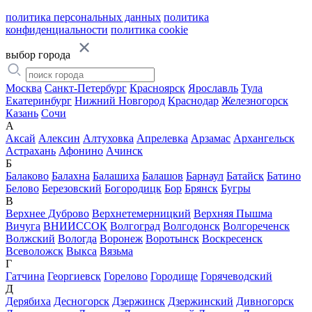
политика персональных данных
политика
конфиденциальности
политика cookie
выбор города
Москва
Санкт-Петербург
Красноярск
Ярославль
Тула
Екатеринбург
Нижний Новгород
Краснодар
Железногорск
Казань
Сочи
А
Аксай
Алексин
Алтуховка
Апрелевка
Арзамас
Архангельск
Астрахань
Афонино
Ачинск
Б
Балаково
Балахна
Балашиха
Балашов
Барнаул
Батайск
Батино
Белово
Березовский
Богородицк
Бор
Брянск
Бугры
В
Верхнее Дуброво
Верхнетемерницкий
Верхняя Пышма
Вичуга
ВНИИССОК
Волгоград
Волгодонск
Волгореченск
Волжский
Вологда
Воронеж
Воротынск
Воскресенск
Всеволожск
Выкса
Вязьма
Г
Гатчина
Георгиевск
Горелово
Городище
Горячеводский
Д
Дерябиха
Десногорск
Дзержинск
Дзержинский
Дивногорск