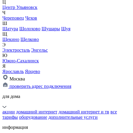
Ц
Центр Ульяновск
Ч
Череповец
Чехов
Ш
Шатура
Шолохово
Шушары
Шуя
Щ
Щекино
Щелково
Э
Электросталь
Энгельс
Ю
Южно-Сахалинск
Я
Ярославль
Ярцево
Москва
проверить адрес подключения
для дома
акции
домашний интернет
домашний интернет и тв
все
тарифы
оборудование
дополнительные услуги
информация