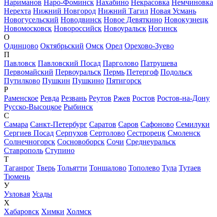
Нариманов
Наро-Фоминск
Нахабино
Некрасовка
Немчиновка
Нерехта
Нижний Новгород
Нижний Тагил
Новая Усмань
Новогусельский
Новодвинск
Новое Девяткино
Новокузнецк
Новомосковск
Новороссийск
Новоуральск
Ногинск
О
Одинцово
Октябрьский
Омск
Орел
Орехово-Зуево
П
Павловск
Павловский Посад
Парголово
Патрушева
Первомайский
Первоуральск
Пермь
Петергоф
Подольск
Путилково
Пушкин
Пушкино
Пятигорск
Р
Раменское
Ревда
Резвань
Реутов
Ржев
Ростов
Ростов-на-Дону
Русско-Высоцкое
Рыбинск
С
Самара
Санкт-Петербург
Саратов
Саров
Сафоново
Семилуки
Сергиев Посад
Серпухов
Сертолово
Сестрорецк
Смоленск
Солнечногорск
Сосновоборск
Сочи
Среднеуральск
Ставрополь
Ступино
Т
Таганрог
Тверь
Тольятти
Тоншалово
Тополево
Тула
Тутаев
Тюмень
У
Узловая
Усады
Х
Хабаровск
Химки
Холмск