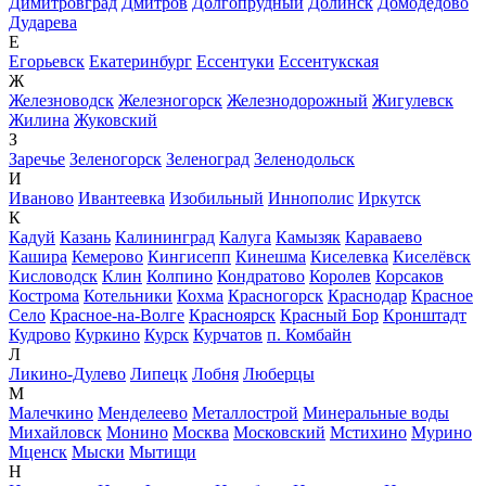
Димитровград
Дмитров
Долгопрудный
Долинск
Домодедово
Дударева
Е
Егорьевск
Екатеринбург
Ессентуки
Ессентукская
Ж
Железноводск
Железногорск
Железнодорожный
Жигулевск
Жилина
Жуковский
З
Заречье
Зеленогорск
Зеленоград
Зеленодольск
И
Иваново
Ивантеевка
Изобильный
Иннополис
Иркутск
К
Кадуй
Казань
Калининград
Калуга
Камызяк
Караваево
Кашира
Кемерово
Кингисепп
Кинешма
Киселевка
Киселёвск
Кисловодск
Клин
Колпино
Кондратово
Королев
Корсаков
Кострома
Котельники
Кохма
Красногорск
Краснодар
Красное
Село
Красное-на-Волге
Красноярск
Красный Бор
Кронштадт
Кудрово
Куркино
Курск
Курчатов
п. Комбайн
Л
Ликино-Дулево
Липецк
Лобня
Люберцы
М
Малечкино
Менделеево
Металлострой
Минеральные воды
Михайловск
Монино
Москва
Московский
Мстихино
Мурино
Мценск
Мыски
Мытищи
Н