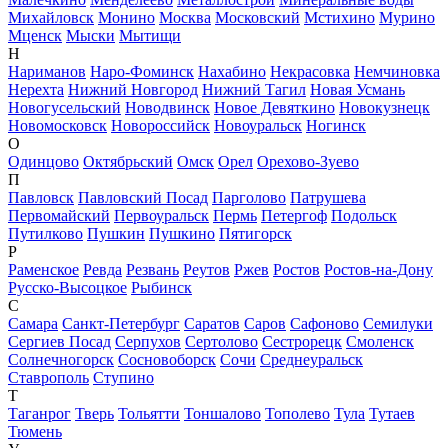
Михайловск
Монино
Москва
Московский
Мстихино
Мурино
Мценск
Мыски
Мытищи
Н
Нариманов
Наро-Фоминск
Нахабино
Некрасовка
Немчиновка
Нерехта
Нижний Новгород
Нижний Тагил
Новая Усмань
Новогусельский
Новодвинск
Новое Девяткино
Новокузнецк
Новомосковск
Новороссийск
Новоуральск
Ногинск
О
Одинцово
Октябрьский
Омск
Орел
Орехово-Зуево
П
Павловск
Павловский Посад
Парголово
Патрушева
Первомайский
Первоуральск
Пермь
Петергоф
Подольск
Путилково
Пушкин
Пушкино
Пятигорск
Р
Раменское
Ревда
Резвань
Реутов
Ржев
Ростов
Ростов-на-Дону
Русско-Высоцкое
Рыбинск
С
Самара
Санкт-Петербург
Саратов
Саров
Сафоново
Семилуки
Сергиев Посад
Серпухов
Сертолово
Сестрорецк
Смоленск
Солнечногорск
Сосновоборск
Сочи
Среднеуральск
Ставрополь
Ступино
Т
Таганрог
Тверь
Тольятти
Тоншалово
Тополево
Тула
Тутаев
Тюмень