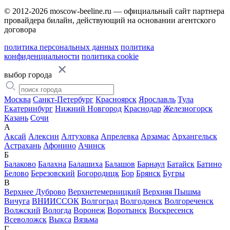
© 2012-2026 moscow-beeline.ru — официальный сайт партнера
провайдера билайн, действующий на основании агентского
договора
политика персональных данных
политика
конфиденциальности
политика cookie
выбор города
Москва
Санкт-Петербург
Красноярск
Ярославль
Тула
Екатеринбург
Нижний Новгород
Краснодар
Железногорск
Казань
Сочи
А
Аксай
Алексин
Алтуховка
Апрелевка
Арзамас
Архангельск
Астрахань
Афонино
Ачинск
Б
Балаково
Балахна
Балашиха
Балашов
Барнаул
Батайск
Батино
Белово
Березовский
Богородицк
Бор
Брянск
Бугры
В
Верхнее Дуброво
Верхнетемерницкий
Верхняя Пышма
Вичуга
ВНИИССОК
Волгоград
Волгодонск
Волгореченск
Волжский
Вологда
Воронеж
Воротынск
Воскресенск
Всеволожск
Выкса
Вязьма
Г