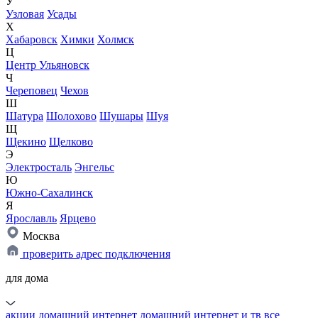
У
Узловая
Усады
Х
Хабаровск
Химки
Холмск
Ц
Центр Ульяновск
Ч
Череповец
Чехов
Ш
Шатура
Шолохово
Шушары
Шуя
Щ
Щекино
Щелково
Э
Электросталь
Энгельс
Ю
Южно-Сахалинск
Я
Ярославль
Ярцево
Москва
проверить адрес подключения
для дома
акции
домашний интернет
домашний интернет и тв
все