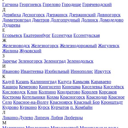
Гатчина
Георгиевск
Горелово
Городище
Горячеводский
Д
Дерябиха
Десногорск
Дзержинск
Дзержинский
Дивногорск
Димитровград
Дмитров
Долгопрудный
Долинск
Домодедово
Дударева
Е
Егорьевск
Екатеринбург
Ессентуки
Ессентукская
Ж
Железноводск
Железногорск
Железнодорожный
Жигулевск
Жилина
Жуковский
З
Заречье
Зеленогорск
Зеленоград
Зеленодольск
И
Иваново
Ивантеевка
Изобильный
Иннополис
Иркутск
К
Кадуй
Казань
Калининград
Калуга
Камызяк
Караваево
Кашира
Кемерово
Кингисепп
Кинешма
Киселевка
Киселёвск
Кисловодск
Клин
Колпино
Кондратово
Королев
Корсаков
Кострома
Котельники
Кохма
Красногорск
Краснодар
Красное
Село
Красное-на-Волге
Красноярск
Красный Бор
Кронштадт
Кудрово
Куркино
Курск
Курчатов
п. Комбайн
Л
Ликино-Дулево
Липецк
Лобня
Люберцы
М
Малечкино
Менделеево
Металлострой
Минеральные воды