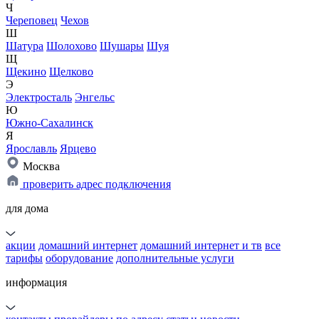
Ч
Череповец
Чехов
Ш
Шатура
Шолохово
Шушары
Шуя
Щ
Щекино
Щелково
Э
Электросталь
Энгельс
Ю
Южно-Сахалинск
Я
Ярославль
Ярцево
Москва
проверить адрес подключения
для дома
акции
домашний интернет
домашний интернет и тв
все
тарифы
оборудование
дополнительные услуги
информация