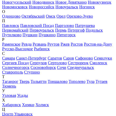
Новогусельский
Новодвинск
Новое Девяткино
Новокузнецк
Новомосковск
Новороссийск
Новоуральск
Ногинск
О
Одинцово
Октябрьский
Омск
Орел
Орехово-Зуево
П
Павловск
Павловский Посад
Парголово
Патрушева
Первомайский
Первоуральск
Пермь
Петергоф
Подольск
Путилково
Пушкин
Пушкино
Пятигорск
Р
Раменское
Ревда
Резвань
Реутов
Ржев
Ростов
Ростов-на-Дону
Русско-Высоцкое
Рыбинск
С
Самара
Санкт-Петербург
Саратов
Саров
Сафоново
Семилуки
Сергиев Посад
Серпухов
Сертолово
Сестрорецк
Смоленск
Солнечногорск
Сосновоборск
Сочи
Среднеуральск
Ставрополь
Ступино
Т
Таганрог
Тверь
Тольятти
Тоншалово
Тополево
Тула
Тутаев
Тюмень
У
Узловая
Усады
Х
Хабаровск
Химки
Холмск
Ц
Центр Ульяновск