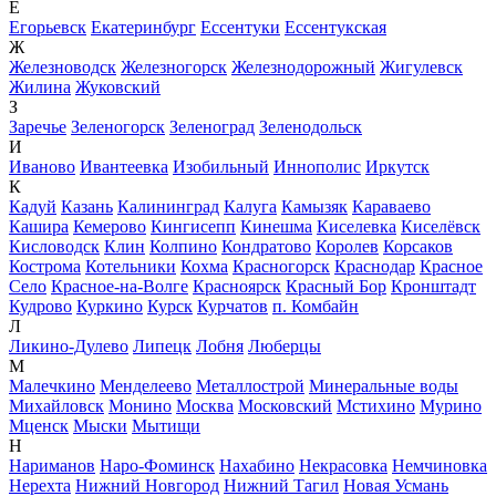
Е
Егорьевск
Екатеринбург
Ессентуки
Ессентукская
Ж
Железноводск
Железногорск
Железнодорожный
Жигулевск
Жилина
Жуковский
З
Заречье
Зеленогорск
Зеленоград
Зеленодольск
И
Иваново
Ивантеевка
Изобильный
Иннополис
Иркутск
К
Кадуй
Казань
Калининград
Калуга
Камызяк
Караваево
Кашира
Кемерово
Кингисепп
Кинешма
Киселевка
Киселёвск
Кисловодск
Клин
Колпино
Кондратово
Королев
Корсаков
Кострома
Котельники
Кохма
Красногорск
Краснодар
Красное
Село
Красное-на-Волге
Красноярск
Красный Бор
Кронштадт
Кудрово
Куркино
Курск
Курчатов
п. Комбайн
Л
Ликино-Дулево
Липецк
Лобня
Люберцы
М
Малечкино
Менделеево
Металлострой
Минеральные воды
Михайловск
Монино
Москва
Московский
Мстихино
Мурино
Мценск
Мыски
Мытищи
Н
Нариманов
Наро-Фоминск
Нахабино
Некрасовка
Немчиновка
Нерехта
Нижний Новгород
Нижний Тагил
Новая Усмань