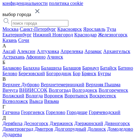
конфиденциальности
политика cookie
выбор города
Москва
Санкт-Петербург
Красноярск
Ярославль
Тула
Екатеринбург
Нижний Новгород
Краснодар
Железногорск
Казань
Сочи
А
Аксай
Алексин
Алтуховка
Апрелевка
Арзамас
Архангельск
Астрахань
Афонино
Ачинск
Б
Балаково
Балахна
Балашиха
Балашов
Барнаул
Батайск
Батино
Белово
Березовский
Богородицк
Бор
Брянск
Бугры
В
Верхнее Дуброво
Верхнетемерницкий
Верхняя Пышма
Вичуга
ВНИИССОК
Волгоград
Волгодонск
Волгореченск
Волжский
Вологда
Воронеж
Воротынск
Воскресенск
Всеволожск
Выкса
Вязьма
Г
Гатчина
Георгиевск
Горелово
Городище
Горячеводский
Д
Дерябиха
Десногорск
Дзержинск
Дзержинский
Дивногорск
Димитровград
Дмитров
Долгопрудный
Долинск
Домодедово
Дударева