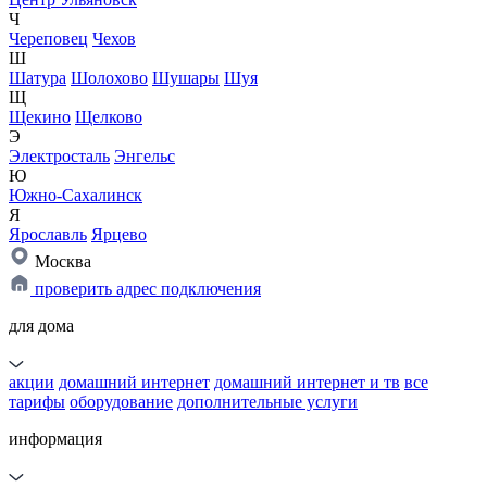
Ч
Череповец
Чехов
Ш
Шатура
Шолохово
Шушары
Шуя
Щ
Щекино
Щелково
Э
Электросталь
Энгельс
Ю
Южно-Сахалинск
Я
Ярославль
Ярцево
Москва
проверить адрес подключения
для дома
акции
домашний интернет
домашний интернет и тв
все
тарифы
оборудование
дополнительные услуги
информация