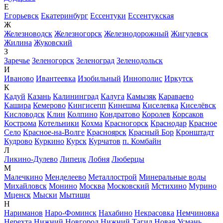
Е
Егорьевск
Екатеринбург
Ессентуки
Ессентукская
Ж
Железноводск
Железногорск
Железнодорожный
Жигулевск
Жилина
Жуковский
З
Заречье
Зеленогорск
Зеленоград
Зеленодольск
И
Иваново
Ивантеевка
Изобильный
Иннополис
Иркутск
К
Кадуй
Казань
Калининград
Калуга
Камызяк
Караваево
Кашира
Кемерово
Кингисепп
Кинешма
Киселевка
Киселёвск
Кисловодск
Клин
Колпино
Кондратово
Королев
Корсаков
Кострома
Котельники
Кохма
Красногорск
Краснодар
Красное
Село
Красное-на-Волге
Красноярск
Красный Бор
Кронштадт
Кудрово
Куркино
Курск
Курчатов
п. Комбайн
Л
Ликино-Дулево
Липецк
Лобня
Люберцы
М
Малечкино
Менделеево
Металлострой
Минеральные воды
Михайловск
Монино
Москва
Московский
Мстихино
Мурино
Мценск
Мыски
Мытищи
Н
Нариманов
Наро-Фоминск
Нахабино
Некрасовка
Немчиновка
Нерехта
Нижний Новгород
Нижний Тагил
Новая Усмань