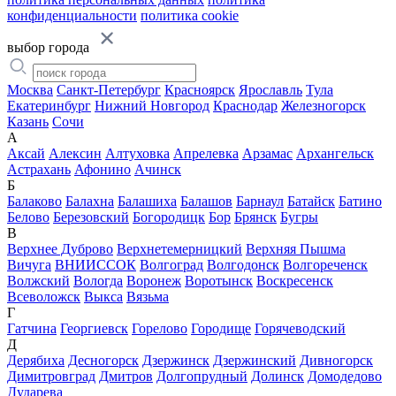
конфиденциальности
политика cookie
выбор города
Москва
Санкт-Петербург
Красноярск
Ярославль
Тула
Екатеринбург
Нижний Новгород
Краснодар
Железногорск
Казань
Сочи
А
Аксай
Алексин
Алтуховка
Апрелевка
Арзамас
Архангельск
Астрахань
Афонино
Ачинск
Б
Балаково
Балахна
Балашиха
Балашов
Барнаул
Батайск
Батино
Белово
Березовский
Богородицк
Бор
Брянск
Бугры
В
Верхнее Дуброво
Верхнетемерницкий
Верхняя Пышма
Вичуга
ВНИИССОК
Волгоград
Волгодонск
Волгореченск
Волжский
Вологда
Воронеж
Воротынск
Воскресенск
Всеволожск
Выкса
Вязьма
Г
Гатчина
Георгиевск
Горелово
Городище
Горячеводский
Д
Дерябиха
Десногорск
Дзержинск
Дзержинский
Дивногорск
Димитровград
Дмитров
Долгопрудный
Долинск
Домодедово
Дударева