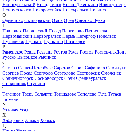
Новогусельский
Новодвинск
Новое Девяткино
Новокузнецк
Новомосковск
Новороссийск
Новоуральск
Ногинск
О
Одинцово
Октябрьский
Омск
Орел
Орехово-Зуево
П
Павловск
Павловский Посад
Парголово
Патрушева
Первомайский
Первоуральск
Пермь
Петергоф
Подольск
Путилково
Пушкин
Пушкино
Пятигорск
Р
Раменское
Ревда
Резвань
Реутов
Ржев
Ростов
Ростов-на-Дону
Русско-Высоцкое
Рыбинск
С
Самара
Санкт-Петербург
Саратов
Саров
Сафоново
Семилуки
Сергиев Посад
Серпухов
Сертолово
Сестрорецк
Смоленск
Солнечногорск
Сосновоборск
Сочи
Среднеуральск
Ставрополь
Ступино
Т
Таганрог
Тверь
Тольятти
Тоншалово
Тополево
Тула
Тутаев
Тюмень
У
Узловая
Усады
Х
Хабаровск
Химки
Холмск
Ц
Центр Ульяновск