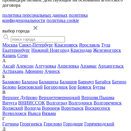
договора
политика персональных данных
политика
конфиденциальности
политика cookie
выбор города
Москва
Санкт-Петербург
Красноярск
Ярославль
Тула
Екатеринбург
Нижний Новгород
Краснодар
Железногорск
Казань
Сочи
А
Аксай
Алексин
Алтуховка
Апрелевка
Арзамас
Архангельск
Астрахань
Афонино
Ачинск
Б
Балаково
Балахна
Балашиха
Балашов
Барнаул
Батайск
Батино
Белово
Березовский
Богородицк
Бор
Брянск
Бугры
В
Верхнее Дуброво
Верхнетемерницкий
Верхняя Пышма
Вичуга
ВНИИССОК
Волгоград
Волгодонск
Волгореченск
Волжский
Вологда
Воронеж
Воротынск
Воскресенск
Всеволожск
Выкса
Вязьма
Г
Гатчина
Георгиевск
Горелово
Городище
Горячеводский
Д