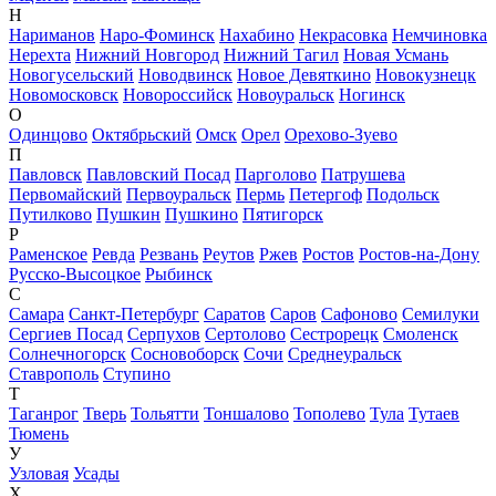
Н
Нариманов
Наро-Фоминск
Нахабино
Некрасовка
Немчиновка
Нерехта
Нижний Новгород
Нижний Тагил
Новая Усмань
Новогусельский
Новодвинск
Новое Девяткино
Новокузнецк
Новомосковск
Новороссийск
Новоуральск
Ногинск
О
Одинцово
Октябрьский
Омск
Орел
Орехово-Зуево
П
Павловск
Павловский Посад
Парголово
Патрушева
Первомайский
Первоуральск
Пермь
Петергоф
Подольск
Путилково
Пушкин
Пушкино
Пятигорск
Р
Раменское
Ревда
Резвань
Реутов
Ржев
Ростов
Ростов-на-Дону
Русско-Высоцкое
Рыбинск
С
Самара
Санкт-Петербург
Саратов
Саров
Сафоново
Семилуки
Сергиев Посад
Серпухов
Сертолово
Сестрорецк
Смоленск
Солнечногорск
Сосновоборск
Сочи
Среднеуральск
Ставрополь
Ступино
Т
Таганрог
Тверь
Тольятти
Тоншалово
Тополево
Тула
Тутаев
Тюмень
У
Узловая
Усады
Х