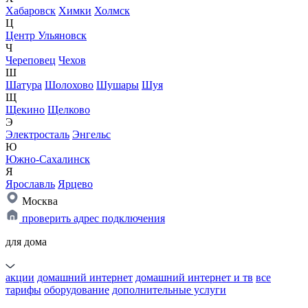
Хабаровск
Химки
Холмск
Ц
Центр Ульяновск
Ч
Череповец
Чехов
Ш
Шатура
Шолохово
Шушары
Шуя
Щ
Щекино
Щелково
Э
Электросталь
Энгельс
Ю
Южно-Сахалинск
Я
Ярославль
Ярцево
Москва
проверить адрес подключения
для дома
акции
домашний интернет
домашний интернет и тв
все
тарифы
оборудование
дополнительные услуги