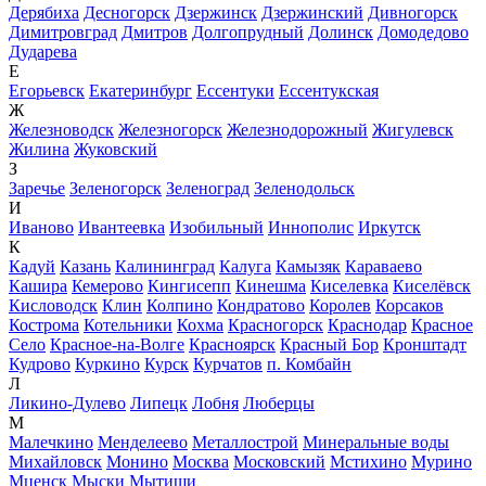
Дерябиха
Десногорск
Дзержинск
Дзержинский
Дивногорск
Димитровград
Дмитров
Долгопрудный
Долинск
Домодедово
Дударева
Е
Егорьевск
Екатеринбург
Ессентуки
Ессентукская
Ж
Железноводск
Железногорск
Железнодорожный
Жигулевск
Жилина
Жуковский
З
Заречье
Зеленогорск
Зеленоград
Зеленодольск
И
Иваново
Ивантеевка
Изобильный
Иннополис
Иркутск
К
Кадуй
Казань
Калининград
Калуга
Камызяк
Караваево
Кашира
Кемерово
Кингисепп
Кинешма
Киселевка
Киселёвск
Кисловодск
Клин
Колпино
Кондратово
Королев
Корсаков
Кострома
Котельники
Кохма
Красногорск
Краснодар
Красное
Село
Красное-на-Волге
Красноярск
Красный Бор
Кронштадт
Кудрово
Куркино
Курск
Курчатов
п. Комбайн
Л
Ликино-Дулево
Липецк
Лобня
Люберцы
М
Малечкино
Менделеево
Металлострой
Минеральные воды
Михайловск
Монино
Москва
Московский
Мстихино
Мурино
Мценск
Мыски
Мытищи