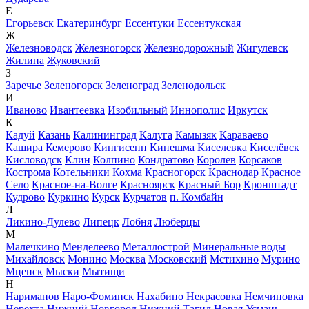
Е
Егорьевск
Екатеринбург
Ессентуки
Ессентукская
Ж
Железноводск
Железногорск
Железнодорожный
Жигулевск
Жилина
Жуковский
З
Заречье
Зеленогорск
Зеленоград
Зеленодольск
И
Иваново
Ивантеевка
Изобильный
Иннополис
Иркутск
К
Кадуй
Казань
Калининград
Калуга
Камызяк
Караваево
Кашира
Кемерово
Кингисепп
Кинешма
Киселевка
Киселёвск
Кисловодск
Клин
Колпино
Кондратово
Королев
Корсаков
Кострома
Котельники
Кохма
Красногорск
Краснодар
Красное
Село
Красное-на-Волге
Красноярск
Красный Бор
Кронштадт
Кудрово
Куркино
Курск
Курчатов
п. Комбайн
Л
Ликино-Дулево
Липецк
Лобня
Люберцы
М
Малечкино
Менделеево
Металлострой
Минеральные воды
Михайловск
Монино
Москва
Московский
Мстихино
Мурино
Мценск
Мыски
Мытищи
Н
Нариманов
Наро-Фоминск
Нахабино
Некрасовка
Немчиновка
Нерехта
Нижний Новгород
Нижний Тагил
Новая Усмань