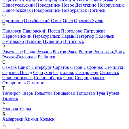
Новогусельский
Новодвинск
Новое Девяткино
Новокузнецк
Новомосковск
Новороссийск
Новоуральск
Ногинск
О
Одинцово
Октябрьский
Омск
Орел
Орехово-Зуево
П
Павловск
Павловский Посад
Парголово
Патрушева
Первомайский
Первоуральск
Пермь
Петергоф
Подольск
Путилково
Пушкин
Пушкино
Пятигорск
Р
Раменское
Ревда
Резвань
Реутов
Ржев
Ростов
Ростов-на-Дону
Русско-Высоцкое
Рыбинск
С
Самара
Санкт-Петербург
Саратов
Саров
Сафоново
Семилуки
Сергиев Посад
Серпухов
Сертолово
Сестрорецк
Смоленск
Солнечногорск
Сосновоборск
Сочи
Среднеуральск
Ставрополь
Ступино
Т
Таганрог
Тверь
Тольятти
Тоншалово
Тополево
Тула
Тутаев
Тюмень
У
Узловая
Усады
Х
Хабаровск
Химки
Холмск
Ц