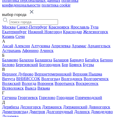
политика персональных данных
политика
конфиденциальности
политика cookie
выбор города
Москва
Санкт-Петербург
Красноярск
Ярославль
Тула
Екатеринбург
Нижний Новгород
Краснодар
Железногорск
Казань
Сочи
А
Аксай
Алексин
Алтуховка
Апрелевка
Арзамас
Архангельск
Астрахань
Афонино
Ачинск
Б
Балаково
Балахна
Балашиха
Балашов
Барнаул
Батайск
Батино
Белово
Березовский
Богородицк
Бор
Брянск
Бугры
В
Верхнее Дуброво
Верхнетемерницкий
Верхняя Пышма
Вичуга
ВНИИССОК
Волгоград
Волгодонск
Волгореченск
Волжский
Вологда
Воронеж
Воротынск
Воскресенск
Всеволожск
Выкса
Вязьма
Г
Гатчина
Георгиевск
Горелово
Городище
Горячеводский
Д
Дерябиха
Десногорск
Дзержинск
Дзержинский
Дивногорск
Димитровград
Дмитров
Долгопрудный
Долинск
Домодедово
Дударева