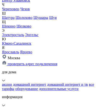
Центр Ульяновск
Ч
Череповец
Чехов
Ш
Шатура
Шолохово
Шушары
Шуя
Щ
Щекино
Щелково
Э
Электросталь
Энгельс
Ю
Южно-Сахалинск
Я
Ярославль
Ярцево
Москва
проверить адрес подключения
для дома
акции
домашний интернет
домашний интернет и тв
все
тарифы
оборудование
дополнительные услуги
информация