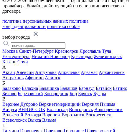
© 2012-2026 moscow-beeline.ru — официальный сайт партнера
провайдера билайн, действующий на основании агентского
договора
политика персональных данных
политика
конфиденциальности
политика cookie
выбор города
Москва
Санкт-Петербург
Красноярск
Ярославль
Тула
Екатеринбург
Нижний Новгород
Краснодар
Железногорск
Казань
Сочи
А
Аксай
Алексин
Алтуховка
Апрелевка
Арзамас
Архангельск
Астрахань
Афонино
Ачинск
Б
Балаково
Балахна
Балашиха
Балашов
Барнаул
Батайск
Батино
Белово
Березовский
Богородицк
Бор
Брянск
Бугры
В
Верхнее Дуброво
Верхнетемерницкий
Верхняя Пышма
Вичуга
ВНИИССОК
Волгоград
Волгодонск
Волгореченск
Волжский
Вологда
Воронеж
Воротынск
Воскресенск
Всеволожск
Выкса
Вязьма
Г
Гатчина
Георгиевск
Горелово
Городище
Горячеводский