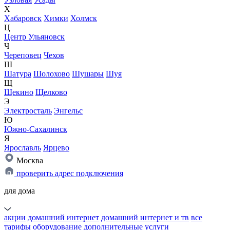
Х
Хабаровск
Химки
Холмск
Ц
Центр Ульяновск
Ч
Череповец
Чехов
Ш
Шатура
Шолохово
Шушары
Шуя
Щ
Щекино
Щелково
Э
Электросталь
Энгельс
Ю
Южно-Сахалинск
Я
Ярославль
Ярцево
Москва
проверить адрес подключения
для дома
акции
домашний интернет
домашний интернет и тв
все
тарифы
оборудование
дополнительные услуги