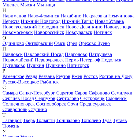
Мценск
Мыски
Мытищи
Н
Нариманов
Наро-Фоминск
Нахабино
Некрасовка
Немчиновка
Нерехта
Нижний Новгород
Нижний Тагил
Новая Усмань
Новогусельский
Новодвинск
Новое Девяткино
Новокузнецк
Новомосковск
Новороссийск
Новоуральск
Ногинск
О
Одинцово
Октябрьский
Омск
Орел
Орехово-Зуево
П
Павловск
Павловский Посад
Парголово
Патрушева
Первомайский
Первоуральск
Пермь
Петергоф
Подольск
Путилково
Пушкин
Пушкино
Пятигорск
Р
Раменское
Ревда
Резвань
Реутов
Ржев
Ростов
Ростов-на-Дону
Русско-Высоцкое
Рыбинск
С
Самара
Санкт-Петербург
Саратов
Саров
Сафоново
Семилуки
Сергиев Посад
Серпухов
Сертолово
Сестрорецк
Смоленск
Солнечногорск
Сосновоборск
Сочи
Среднеуральск
Ставрополь
Ступино
Т
Таганрог
Тверь
Тольятти
Тоншалово
Тополево
Тула
Тутаев
Тюмень
У
Узловая
Усады