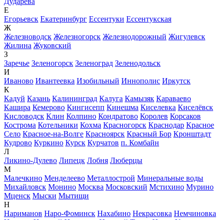
Дударева
Е
Егорьевск
Екатеринбург
Ессентуки
Ессентукская
Ж
Железноводск
Железногорск
Железнодорожный
Жигулевск
Жилина
Жуковский
З
Заречье
Зеленогорск
Зеленоград
Зеленодольск
И
Иваново
Ивантеевка
Изобильный
Иннополис
Иркутск
К
Кадуй
Казань
Калининград
Калуга
Камызяк
Караваево
Кашира
Кемерово
Кингисепп
Кинешма
Киселевка
Киселёвск
Кисловодск
Клин
Колпино
Кондратово
Королев
Корсаков
Кострома
Котельники
Кохма
Красногорск
Краснодар
Красное
Село
Красное-на-Волге
Красноярск
Красный Бор
Кронштадт
Кудрово
Куркино
Курск
Курчатов
п. Комбайн
Л
Ликино-Дулево
Липецк
Лобня
Люберцы
М
Малечкино
Менделеево
Металлострой
Минеральные воды
Михайловск
Монино
Москва
Московский
Мстихино
Мурино
Мценск
Мыски
Мытищи
Н
Нариманов
Наро-Фоминск
Нахабино
Некрасовка
Немчиновка