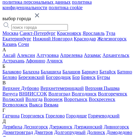
политика персональных данных
политика
конфиденциальности
политика cookie
выбор города
Москва
Санкт-Петербург
Красноярск
Ярославль
Тула
Екатеринбург
Нижний Новгород
Краснодар
Железногорск
Казань
Сочи
А
Аксай
Алексин
Алтуховка
Апрелевка
Арзамас
Архангельск
Астрахань
Афонино
Ачинск
Б
Балаково
Балахна
Балашиха
Балашов
Барнаул
Батайск
Батино
Белово
Березовский
Богородицк
Бор
Брянск
Бугры
В
Верхнее Дуброво
Верхнетемерницкий
Верхняя Пышма
Вичуга
ВНИИССОК
Волгоград
Волгодонск
Волгореченск
Волжский
Вологда
Воронеж
Воротынск
Воскресенск
Всеволожск
Выкса
Вязьма
Г
Гатчина
Георгиевск
Горелово
Городище
Горячеводский
Д
Дерябиха
Десногорск
Дзержинск
Дзержинский
Дивногорск
Димитровград
Дмитров
Долгопрудный
Долинск
Домодедово