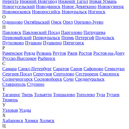
Нерехта
Нижний Новгород
Нижний Тагил
Новая Усмань
Новогусельский
Новодвинск
Новое Девяткино
Новокузнецк
Новомосковск
Новороссийск
Новоуральск
Ногинск
О
Одинцово
Октябрьский
Омск
Орел
Орехово-Зуево
П
Павловск
Павловский Посад
Парголово
Патрушева
Первомайский
Первоуральск
Пермь
Петергоф
Подольск
Путилково
Пушкин
Пушкино
Пятигорск
Р
Раменское
Ревда
Резвань
Реутов
Ржев
Ростов
Ростов-на-Дону
Русско-Высоцкое
Рыбинск
С
Самара
Санкт-Петербург
Саратов
Саров
Сафоново
Семилуки
Сергиев Посад
Серпухов
Сертолово
Сестрорецк
Смоленск
Солнечногорск
Сосновоборск
Сочи
Среднеуральск
Ставрополь
Ступино
Т
Таганрог
Тверь
Тольятти
Тоншалово
Тополево
Тула
Тутаев
Тюмень
У
Узловая
Усады
Х
Хабаровск
Химки
Холмск
Ц