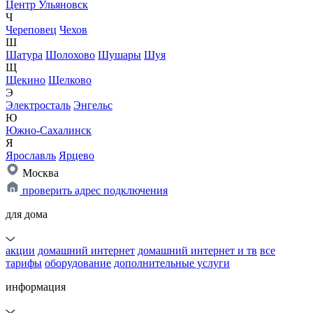
Центр Ульяновск
Ч
Череповец
Чехов
Ш
Шатура
Шолохово
Шушары
Шуя
Щ
Щекино
Щелково
Э
Электросталь
Энгельс
Ю
Южно-Сахалинск
Я
Ярославль
Ярцево
Москва
проверить адрес подключения
для дома
акции
домашний интернет
домашний интернет и тв
все
тарифы
оборудование
дополнительные услуги
информация