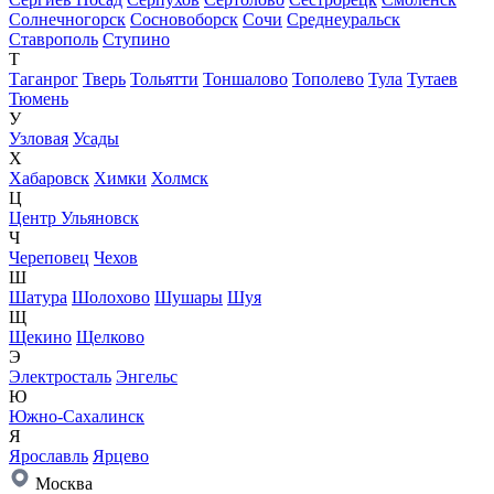
Солнечногорск
Сосновоборск
Сочи
Среднеуральск
Ставрополь
Ступино
Т
Таганрог
Тверь
Тольятти
Тоншалово
Тополево
Тула
Тутаев
Тюмень
У
Узловая
Усады
Х
Хабаровск
Химки
Холмск
Ц
Центр Ульяновск
Ч
Череповец
Чехов
Ш
Шатура
Шолохово
Шушары
Шуя
Щ
Щекино
Щелково
Э
Электросталь
Энгельс
Ю
Южно-Сахалинск
Я
Ярославль
Ярцево
Москва