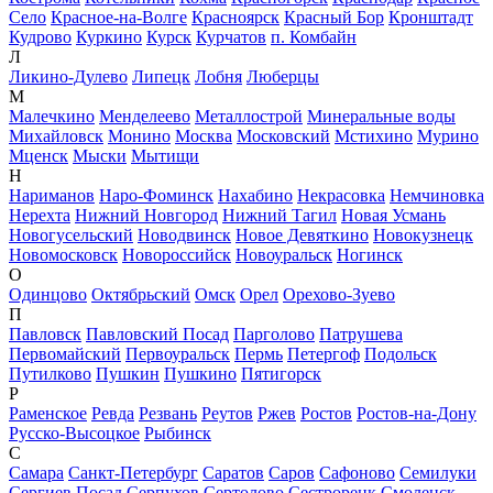
Село
Красное-на-Волге
Красноярск
Красный Бор
Кронштадт
Кудрово
Куркино
Курск
Курчатов
п. Комбайн
Л
Ликино-Дулево
Липецк
Лобня
Люберцы
М
Малечкино
Менделеево
Металлострой
Минеральные воды
Михайловск
Монино
Москва
Московский
Мстихино
Мурино
Мценск
Мыски
Мытищи
Н
Нариманов
Наро-Фоминск
Нахабино
Некрасовка
Немчиновка
Нерехта
Нижний Новгород
Нижний Тагил
Новая Усмань
Новогусельский
Новодвинск
Новое Девяткино
Новокузнецк
Новомосковск
Новороссийск
Новоуральск
Ногинск
О
Одинцово
Октябрьский
Омск
Орел
Орехово-Зуево
П
Павловск
Павловский Посад
Парголово
Патрушева
Первомайский
Первоуральск
Пермь
Петергоф
Подольск
Путилково
Пушкин
Пушкино
Пятигорск
Р
Раменское
Ревда
Резвань
Реутов
Ржев
Ростов
Ростов-на-Дону
Русско-Высоцкое
Рыбинск
С
Самара
Санкт-Петербург
Саратов
Саров
Сафоново
Семилуки
Сергиев Посад
Серпухов
Сертолово
Сестрорецк
Смоленск