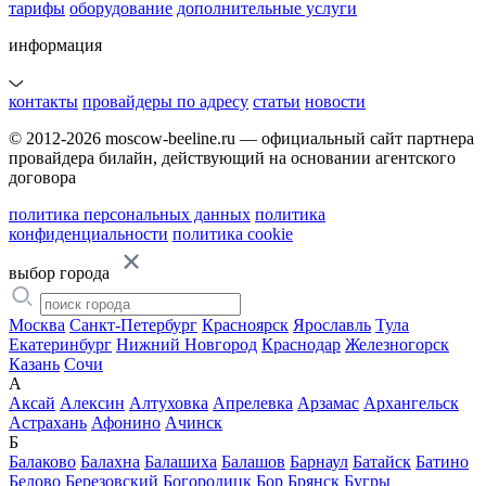
тарифы
оборудование
дополнительные услуги
информация
контакты
провайдеры по адресу
статьи
новости
© 2012-2026 moscow-beeline.ru — официальный сайт партнера
провайдера билайн, действующий на основании агентского
договора
политика персональных данных
политика
конфиденциальности
политика cookie
выбор города
Москва
Санкт-Петербург
Красноярск
Ярославль
Тула
Екатеринбург
Нижний Новгород
Краснодар
Железногорск
Казань
Сочи
А
Аксай
Алексин
Алтуховка
Апрелевка
Арзамас
Архангельск
Астрахань
Афонино
Ачинск
Б
Балаково
Балахна
Балашиха
Балашов
Барнаул
Батайск
Батино
Белово
Березовский
Богородицк
Бор
Брянск
Бугры