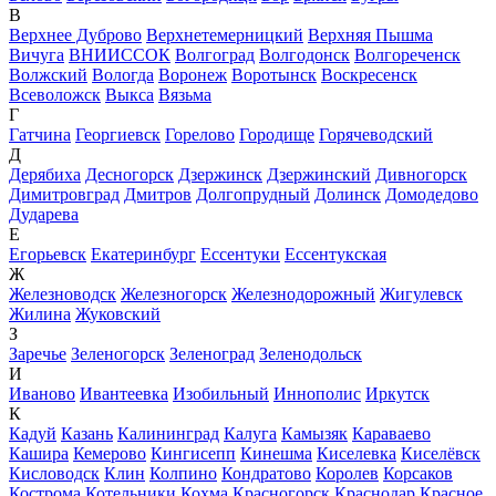
В
Верхнее Дуброво
Верхнетемерницкий
Верхняя Пышма
Вичуга
ВНИИССОК
Волгоград
Волгодонск
Волгореченск
Волжский
Вологда
Воронеж
Воротынск
Воскресенск
Всеволожск
Выкса
Вязьма
Г
Гатчина
Георгиевск
Горелово
Городище
Горячеводский
Д
Дерябиха
Десногорск
Дзержинск
Дзержинский
Дивногорск
Димитровград
Дмитров
Долгопрудный
Долинск
Домодедово
Дударева
Е
Егорьевск
Екатеринбург
Ессентуки
Ессентукская
Ж
Железноводск
Железногорск
Железнодорожный
Жигулевск
Жилина
Жуковский
З
Заречье
Зеленогорск
Зеленоград
Зеленодольск
И
Иваново
Ивантеевка
Изобильный
Иннополис
Иркутск
К
Кадуй
Казань
Калининград
Калуга
Камызяк
Караваево
Кашира
Кемерово
Кингисепп
Кинешма
Киселевка
Киселёвск
Кисловодск
Клин
Колпино
Кондратово
Королев
Корсаков
Кострома
Котельники
Кохма
Красногорск
Краснодар
Красное