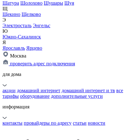
Шатура
Шолохово
Шушары
Шуя
Щ
Щекино
Щелково
Э
Электросталь
Энгельс
Ю
Южно-Сахалинск
Я
Ярославль
Ярцево
Москва
проверить адрес подключения
для дома
акции
домашний интернет
домашний интернет и тв
все
тарифы
оборудование
дополнительные услуги
информация
контакты
провайдеры по адресу
статьи
новости