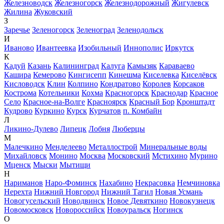
Железноводск
Железногорск
Железнодорожный
Жигулевск
Жилина
Жуковский
З
Заречье
Зеленогорск
Зеленоград
Зеленодольск
И
Иваново
Ивантеевка
Изобильный
Иннополис
Иркутск
К
Кадуй
Казань
Калининград
Калуга
Камызяк
Караваево
Кашира
Кемерово
Кингисепп
Кинешма
Киселевка
Киселёвск
Кисловодск
Клин
Колпино
Кондратово
Королев
Корсаков
Кострома
Котельники
Кохма
Красногорск
Краснодар
Красное
Село
Красное-на-Волге
Красноярск
Красный Бор
Кронштадт
Кудрово
Куркино
Курск
Курчатов
п. Комбайн
Л
Ликино-Дулево
Липецк
Лобня
Люберцы
М
Малечкино
Менделеево
Металлострой
Минеральные воды
Михайловск
Монино
Москва
Московский
Мстихино
Мурино
Мценск
Мыски
Мытищи
Н
Нариманов
Наро-Фоминск
Нахабино
Некрасовка
Немчиновка
Нерехта
Нижний Новгород
Нижний Тагил
Новая Усмань
Новогусельский
Новодвинск
Новое Девяткино
Новокузнецк
Новомосковск
Новороссийск
Новоуральск
Ногинск
О