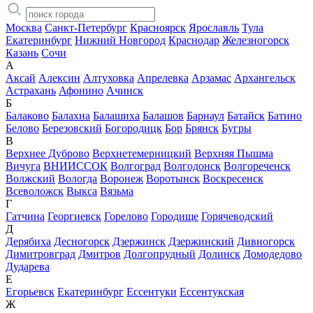
Москва
Санкт-Петербург
Красноярск
Ярославль
Тула
Екатеринбург
Нижний Новгород
Краснодар
Железногорск
Казань
Сочи
А
Аксай
Алексин
Алтуховка
Апрелевка
Арзамас
Архангельск
Астрахань
Афонино
Ачинск
Б
Балаково
Балахна
Балашиха
Балашов
Барнаул
Батайск
Батино
Белово
Березовский
Богородицк
Бор
Брянск
Бугры
В
Верхнее Дуброво
Верхнетемерницкий
Верхняя Пышма
Вичуга
ВНИИССОК
Волгоград
Волгодонск
Волгореченск
Волжский
Вологда
Воронеж
Воротынск
Воскресенск
Всеволожск
Выкса
Вязьма
Г
Гатчина
Георгиевск
Горелово
Городище
Горячеводский
Д
Дерябиха
Десногорск
Дзержинск
Дзержинский
Дивногорск
Димитровград
Дмитров
Долгопрудный
Долинск
Домодедово
Дударева
Е
Егорьевск
Екатеринбург
Ессентуки
Ессентукская
Ж