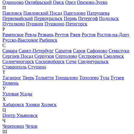
Одинцово
Октябрьский
Омск
Орел
Орехово-Зуево
П
Павловск
Павловский Посад
Парголово
Патрушева
Первомайский
Первоуральск
Пермь
Петергоф
Подольск
Путилково
Пушкин
Пушкино
Пятигорск
Р
Раменское
Ревда
Резвань
Реутов
Ржев
Ростов
Ростов-на-Дону
Русско-Высоцкое
Рыбинск
С
Самара
Санкт-Петербург
Саратов
Саров
Сафоново
Семилуки
Сергиев Посад
Серпухов
Сертолово
Сестрорецк
Смоленск
Солнечногорск
Сосновоборск
Сочи
Среднеуральск
Ставрополь
Ступино
Т
Таганрог
Тверь
Тольятти
Тоншалово
Тополево
Тула
Тутаев
Тюмень
У
Узловая
Усады
Х
Хабаровск
Химки
Холмск
Ц
Центр Ульяновск
Ч
Череповец
Чехов
Ш