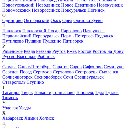
Новогусельский
Новодвинск
Новое Девяткино
Новокузнецк
Новомосковск
Новороссийск
Новоуральск
Ногинск
О
Одинцово
Октябрьский
Омск
Орел
Орехово-Зуево
П
Павловск
Павловский Посад
Парголово
Патрушева
Первомайский
Первоуральск
Пермь
Петергоф
Подольск
Путилково
Пушкин
Пушкино
Пятигорск
Р
Раменское
Ревда
Резвань
Реутов
Ржев
Ростов
Ростов-на-Дону
Русско-Высоцкое
Рыбинск
С
Самара
Санкт-Петербург
Саратов
Саров
Сафоново
Семилуки
Сергиев Посад
Серпухов
Сертолово
Сестрорецк
Смоленск
Солнечногорск
Сосновоборск
Сочи
Среднеуральск
Ставрополь
Ступино
Т
Таганрог
Тверь
Тольятти
Тоншалово
Тополево
Тула
Тутаев
Тюмень
У
Узловая
Усады
Х
Хабаровск
Химки
Холмск
Ц