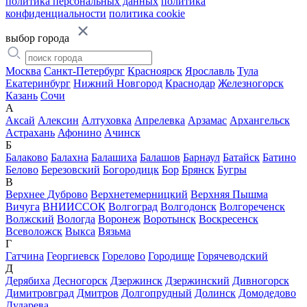
политика персональных данных
политика
конфиденциальности
политика cookie
выбор города
Москва
Санкт-Петербург
Красноярск
Ярославль
Тула
Екатеринбург
Нижний Новгород
Краснодар
Железногорск
Казань
Сочи
А
Аксай
Алексин
Алтуховка
Апрелевка
Арзамас
Архангельск
Астрахань
Афонино
Ачинск
Б
Балаково
Балахна
Балашиха
Балашов
Барнаул
Батайск
Батино
Белово
Березовский
Богородицк
Бор
Брянск
Бугры
В
Верхнее Дуброво
Верхнетемерницкий
Верхняя Пышма
Вичуга
ВНИИССОК
Волгоград
Волгодонск
Волгореченск
Волжский
Вологда
Воронеж
Воротынск
Воскресенск
Всеволожск
Выкса
Вязьма
Г
Гатчина
Георгиевск
Горелово
Городище
Горячеводский
Д
Дерябиха
Десногорск
Дзержинск
Дзержинский
Дивногорск
Димитровград
Дмитров
Долгопрудный
Долинск
Домодедово
Дударева