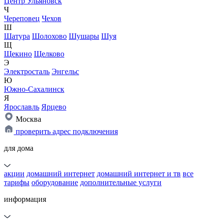
Центр Ульяновск
Ч
Череповец
Чехов
Ш
Шатура
Шолохово
Шушары
Шуя
Щ
Щекино
Щелково
Э
Электросталь
Энгельс
Ю
Южно-Сахалинск
Я
Ярославль
Ярцево
Москва
проверить адрес подключения
для дома
акции
домашний интернет
домашний интернет и тв
все
тарифы
оборудование
дополнительные услуги
информация