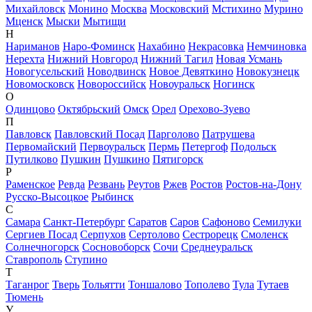
Михайловск
Монино
Москва
Московский
Мстихино
Мурино
Мценск
Мыски
Мытищи
Н
Нариманов
Наро-Фоминск
Нахабино
Некрасовка
Немчиновка
Нерехта
Нижний Новгород
Нижний Тагил
Новая Усмань
Новогусельский
Новодвинск
Новое Девяткино
Новокузнецк
Новомосковск
Новороссийск
Новоуральск
Ногинск
О
Одинцово
Октябрьский
Омск
Орел
Орехово-Зуево
П
Павловск
Павловский Посад
Парголово
Патрушева
Первомайский
Первоуральск
Пермь
Петергоф
Подольск
Путилково
Пушкин
Пушкино
Пятигорск
Р
Раменское
Ревда
Резвань
Реутов
Ржев
Ростов
Ростов-на-Дону
Русско-Высоцкое
Рыбинск
С
Самара
Санкт-Петербург
Саратов
Саров
Сафоново
Семилуки
Сергиев Посад
Серпухов
Сертолово
Сестрорецк
Смоленск
Солнечногорск
Сосновоборск
Сочи
Среднеуральск
Ставрополь
Ступино
Т
Таганрог
Тверь
Тольятти
Тоншалово
Тополево
Тула
Тутаев
Тюмень
У