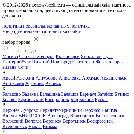
© 2012-2026 moscow-beeline.ru — официальный сайт партнера
провайдера билайн, действующий на основании агентского
договора
политика персональных данных
политика
конфиденциальности
политика cookie
выбор города
Москва
Санкт-Петербург
Красноярск
Ярославль
Тула
Екатеринбург
Нижний Новгород
Краснодар
Железногорск
Казань
Сочи
А
Аксай
Алексин
Алтуховка
Апрелевка
Арзамас
Архангельск
Астрахань
Афонино
Ачинск
Б
Балаково
Балахна
Балашиха
Балашов
Барнаул
Батайск
Батино
Белово
Березовский
Богородицк
Бор
Брянск
Бугры
В
Верхнее Дуброво
Верхнетемерницкий
Верхняя Пышма
Вичуга
ВНИИССОК
Волгоград
Волгодонск
Волгореченск
Волжский
Вологда
Воронеж
Воротынск
Воскресенск
Всеволожск
Выкса
Вязьма
Г