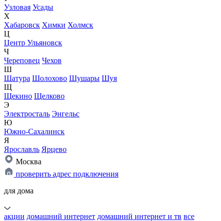
Узловая
Усады
Х
Хабаровск
Химки
Холмск
Ц
Центр Ульяновск
Ч
Череповец
Чехов
Ш
Шатура
Шолохово
Шушары
Шуя
Щ
Щекино
Щелково
Э
Электросталь
Энгельс
Ю
Южно-Сахалинск
Я
Ярославль
Ярцево
Москва
проверить адрес подключения
для дома
акции
домашний интернет
домашний интернет и тв
все