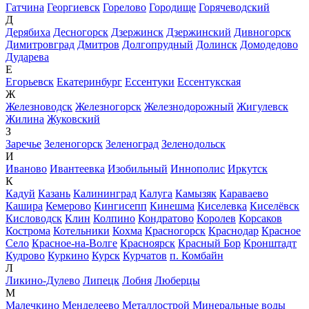
Гатчина
Георгиевск
Горелово
Городище
Горячеводский
Д
Дерябиха
Десногорск
Дзержинск
Дзержинский
Дивногорск
Димитровград
Дмитров
Долгопрудный
Долинск
Домодедово
Дударева
Е
Егорьевск
Екатеринбург
Ессентуки
Ессентукская
Ж
Железноводск
Железногорск
Железнодорожный
Жигулевск
Жилина
Жуковский
З
Заречье
Зеленогорск
Зеленоград
Зеленодольск
И
Иваново
Ивантеевка
Изобильный
Иннополис
Иркутск
К
Кадуй
Казань
Калининград
Калуга
Камызяк
Караваево
Кашира
Кемерово
Кингисепп
Кинешма
Киселевка
Киселёвск
Кисловодск
Клин
Колпино
Кондратово
Королев
Корсаков
Кострома
Котельники
Кохма
Красногорск
Краснодар
Красное
Село
Красное-на-Волге
Красноярск
Красный Бор
Кронштадт
Кудрово
Куркино
Курск
Курчатов
п. Комбайн
Л
Ликино-Дулево
Липецк
Лобня
Люберцы
М
Малечкино
Менделеево
Металлострой
Минеральные воды