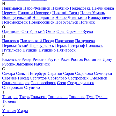
Н
Нариманов
Наро-Фоминск
Нахабино
Некрасовка
Немчиновка
Нерехта
Нижний Новгород
Нижний Тагил
Новая Усмань
Новогусельский
Новодвинск
Новое Девяткино
Новокузнецк
Новомосковск
Новороссийск
Новоуральск
Ногинск
О
Одинцово
Октябрьский
Омск
Орел
Орехово-Зуево
П
Павловск
Павловский Посад
Парголово
Патрушева
Первомайский
Первоуральск
Пермь
Петергоф
Подольск
Путилково
Пушкин
Пушкино
Пятигорск
Р
Раменское
Ревда
Резвань
Реутов
Ржев
Ростов
Ростов-на-Дону
Русско-Высоцкое
Рыбинск
С
Самара
Санкт-Петербург
Саратов
Саров
Сафоново
Семилуки
Сергиев Посад
Серпухов
Сертолово
Сестрорецк
Смоленск
Солнечногорск
Сосновоборск
Сочи
Среднеуральск
Ставрополь
Ступино
Т
Таганрог
Тверь
Тольятти
Тоншалово
Тополево
Тула
Тутаев
Тюмень
У
Узловая
Усады
Х