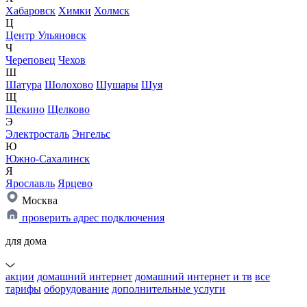
Хабаровск
Химки
Холмск
Ц
Центр Ульяновск
Ч
Череповец
Чехов
Ш
Шатура
Шолохово
Шушары
Шуя
Щ
Щекино
Щелково
Э
Электросталь
Энгельс
Ю
Южно-Сахалинск
Я
Ярославль
Ярцево
Москва
проверить адрес подключения
для дома
акции
домашний интернет
домашний интернет и тв
все
тарифы
оборудование
дополнительные услуги