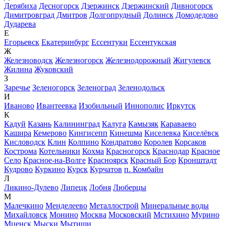
Дерябиха
Десногорск
Дзержинск
Дзержинский
Дивногорск
Димитровград
Дмитров
Долгопрудный
Долинск
Домодедово
Дударева
Е
Егорьевск
Екатеринбург
Ессентуки
Ессентукская
Ж
Железноводск
Железногорск
Железнодорожный
Жигулевск
Жилина
Жуковский
З
Заречье
Зеленогорск
Зеленоград
Зеленодольск
И
Иваново
Ивантеевка
Изобильный
Иннополис
Иркутск
К
Кадуй
Казань
Калининград
Калуга
Камызяк
Караваево
Кашира
Кемерово
Кингисепп
Кинешма
Киселевка
Киселёвск
Кисловодск
Клин
Колпино
Кондратово
Королев
Корсаков
Кострома
Котельники
Кохма
Красногорск
Краснодар
Красное
Село
Красное-на-Волге
Красноярск
Красный Бор
Кронштадт
Кудрово
Куркино
Курск
Курчатов
п. Комбайн
Л
Ликино-Дулево
Липецк
Лобня
Люберцы
М
Малечкино
Менделеево
Металлострой
Минеральные воды
Михайловск
Монино
Москва
Московский
Мстихино
Мурино
Мценск
Мыски
Мытищи