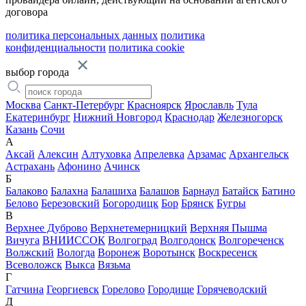
договора
политика персональных данных
политика
конфиденциальности
политика cookie
выбор города
Москва
Санкт-Петербург
Красноярск
Ярославль
Тула
Екатеринбург
Нижний Новгород
Краснодар
Железногорск
Казань
Сочи
А
Аксай
Алексин
Алтуховка
Апрелевка
Арзамас
Архангельск
Астрахань
Афонино
Ачинск
Б
Балаково
Балахна
Балашиха
Балашов
Барнаул
Батайск
Батино
Белово
Березовский
Богородицк
Бор
Брянск
Бугры
В
Верхнее Дуброво
Верхнетемерницкий
Верхняя Пышма
Вичуга
ВНИИССОК
Волгоград
Волгодонск
Волгореченск
Волжский
Вологда
Воронеж
Воротынск
Воскресенск
Всеволожск
Выкса
Вязьма
Г
Гатчина
Георгиевск
Горелово
Городище
Горячеводский
Д