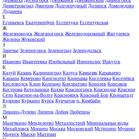
Дерябиха
Десногорск
Дзержинск
Дзержинский
Дивногорск
Димитровград
Дмитров
Долгопрудный
Долинск
Домодедово
Дударева
Е
Егорьевск
Екатеринбург
Ессентуки
Ессентукская
Ж
Железноводск
Железногорск
Железнодорожный
Жигулевск
Жилина
Жуковский
З
Заречье
Зеленогорск
Зеленоград
Зеленодольск
И
Иваново
Ивантеевка
Изобильный
Иннополис
Иркутск
К
Кадуй
Казань
Калининград
Калуга
Камызяк
Караваево
Кашира
Кемерово
Кингисепп
Кинешма
Киселевка
Киселёвск
Кисловодск
Клин
Колпино
Кондратово
Королев
Корсаков
Кострома
Котельники
Кохма
Красногорск
Краснодар
Красное
Село
Красное-на-Волге
Красноярск
Красный Бор
Кронштадт
Кудрово
Куркино
Курск
Курчатов
п. Комбайн
Л
Ликино-Дулево
Липецк
Лобня
Люберцы
М
Малечкино
Менделеево
Металлострой
Минеральные воды
Михайловск
Монино
Москва
Московский
Мстихино
Мурино
Мценск
Мыски
Мытищи