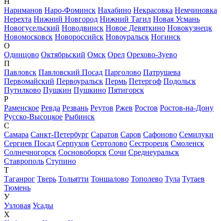
Н
Нариманов
Наро-Фоминск
Нахабино
Некрасовка
Немчиновка
Нерехта
Нижний Новгород
Нижний Тагил
Новая Усмань
Новогусельский
Новодвинск
Новое Девяткино
Новокузнецк
Новомосковск
Новороссийск
Новоуральск
Ногинск
О
Одинцово
Октябрьский
Омск
Орел
Орехово-Зуево
П
Павловск
Павловский Посад
Парголово
Патрушева
Первомайский
Первоуральск
Пермь
Петергоф
Подольск
Путилково
Пушкин
Пушкино
Пятигорск
Р
Раменское
Ревда
Резвань
Реутов
Ржев
Ростов
Ростов-на-Дону
Русско-Высоцкое
Рыбинск
С
Самара
Санкт-Петербург
Саратов
Саров
Сафоново
Семилуки
Сергиев Посад
Серпухов
Сертолово
Сестрорецк
Смоленск
Солнечногорск
Сосновоборск
Сочи
Среднеуральск
Ставрополь
Ступино
Т
Таганрог
Тверь
Тольятти
Тоншалово
Тополево
Тула
Тутаев
Тюмень
У
Узловая
Усады
Х