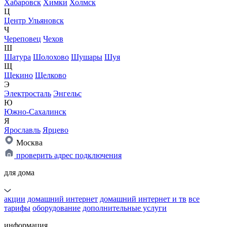
Хабаровск
Химки
Холмск
Ц
Центр Ульяновск
Ч
Череповец
Чехов
Ш
Шатура
Шолохово
Шушары
Шуя
Щ
Щекино
Щелково
Э
Электросталь
Энгельс
Ю
Южно-Сахалинск
Я
Ярославль
Ярцево
Москва
проверить адрес подключения
для дома
акции
домашний интернет
домашний интернет и тв
все
тарифы
оборудование
дополнительные услуги
информация