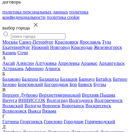
договора
политика персональных данных
политика
конфиденциальности
политика cookie
выбор города
Москва
Санкт-Петербург
Красноярск
Ярославль
Тула
Екатеринбург
Нижний Новгород
Краснодар
Железногорск
Казань
Сочи
А
Аксай
Алексин
Алтуховка
Апрелевка
Арзамас
Архангельск
Астрахань
Афонино
Ачинск
Б
Балаково
Балахна
Балашиха
Балашов
Барнаул
Батайск
Батино
Белово
Березовский
Богородицк
Бор
Брянск
Бугры
В
Верхнее Дуброво
Верхнетемерницкий
Верхняя Пышма
Вичуга
ВНИИССОК
Волгоград
Волгодонск
Волгореченск
Волжский
Вологда
Воронеж
Воротынск
Воскресенск
Всеволожск
Выкса
Вязьма
Г
Гатчина
Георгиевск
Горелово
Городище
Горячеводский
Д