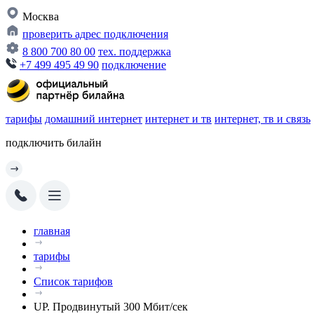
Москва
проверить адрес подключения
8 800 700 80 00
тех. поддержка
+7 499 495 49 90
подключение
тарифы
домашний интернет
интернет и тв
интернет, тв и связь
подключить билайн
главная
тарифы
Список тарифов
UP. Продвинутый 300 Мбит/сек