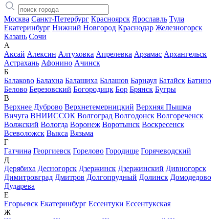
Москва
Санкт-Петербург
Красноярск
Ярославль
Тула
Екатеринбург
Нижний Новгород
Краснодар
Железногорск
Казань
Сочи
А
Аксай
Алексин
Алтуховка
Апрелевка
Арзамас
Архангельск
Астрахань
Афонино
Ачинск
Б
Балаково
Балахна
Балашиха
Балашов
Барнаул
Батайск
Батино
Белово
Березовский
Богородицк
Бор
Брянск
Бугры
В
Верхнее Дуброво
Верхнетемерницкий
Верхняя Пышма
Вичуга
ВНИИССОК
Волгоград
Волгодонск
Волгореченск
Волжский
Вологда
Воронеж
Воротынск
Воскресенск
Всеволожск
Выкса
Вязьма
Г
Гатчина
Георгиевск
Горелово
Городище
Горячеводский
Д
Дерябиха
Десногорск
Дзержинск
Дзержинский
Дивногорск
Димитровград
Дмитров
Долгопрудный
Долинск
Домодедово
Дударева
Е
Егорьевск
Екатеринбург
Ессентуки
Ессентукская
Ж