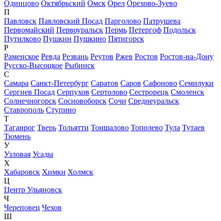
Одинцово
Октябрьский
Омск
Орел
Орехово-Зуево
П
Павловск
Павловский Посад
Парголово
Патрушева
Первомайский
Первоуральск
Пермь
Петергоф
Подольск
Путилково
Пушкин
Пушкино
Пятигорск
Р
Раменское
Ревда
Резвань
Реутов
Ржев
Ростов
Ростов-на-Дону
Русско-Высоцкое
Рыбинск
С
Самара
Санкт-Петербург
Саратов
Саров
Сафоново
Семилуки
Сергиев Посад
Серпухов
Сертолово
Сестрорецк
Смоленск
Солнечногорск
Сосновоборск
Сочи
Среднеуральск
Ставрополь
Ступино
Т
Таганрог
Тверь
Тольятти
Тоншалово
Тополево
Тула
Тутаев
Тюмень
У
Узловая
Усады
Х
Хабаровск
Химки
Холмск
Ц
Центр Ульяновск
Ч
Череповец
Чехов
Ш