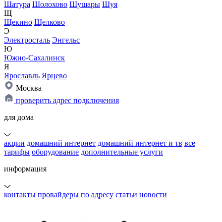
Шатура
Шолохово
Шушары
Шуя
Щ
Щекино
Щелково
Э
Электросталь
Энгельс
Ю
Южно-Сахалинск
Я
Ярославль
Ярцево
Москва
проверить адрес подключения
для дома
акции
домашний интернет
домашний интернет и тв
все
тарифы
оборудование
дополнительные услуги
информация
контакты
провайдеры по адресу
статьи
новости