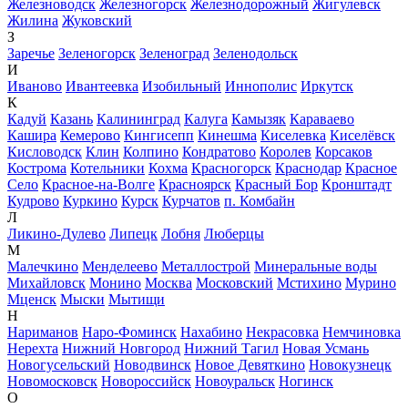
Железноводск
Железногорск
Железнодорожный
Жигулевск
Жилина
Жуковский
З
Заречье
Зеленогорск
Зеленоград
Зеленодольск
И
Иваново
Ивантеевка
Изобильный
Иннополис
Иркутск
К
Кадуй
Казань
Калининград
Калуга
Камызяк
Караваево
Кашира
Кемерово
Кингисепп
Кинешма
Киселевка
Киселёвск
Кисловодск
Клин
Колпино
Кондратово
Королев
Корсаков
Кострома
Котельники
Кохма
Красногорск
Краснодар
Красное
Село
Красное-на-Волге
Красноярск
Красный Бор
Кронштадт
Кудрово
Куркино
Курск
Курчатов
п. Комбайн
Л
Ликино-Дулево
Липецк
Лобня
Люберцы
М
Малечкино
Менделеево
Металлострой
Минеральные воды
Михайловск
Монино
Москва
Московский
Мстихино
Мурино
Мценск
Мыски
Мытищи
Н
Нариманов
Наро-Фоминск
Нахабино
Некрасовка
Немчиновка
Нерехта
Нижний Новгород
Нижний Тагил
Новая Усмань
Новогусельский
Новодвинск
Новое Девяткино
Новокузнецк
Новомосковск
Новороссийск
Новоуральск
Ногинск
О