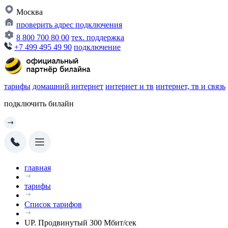
Москва
проверить адрес подключения
8 800 700 80 00
тех. поддержка
+7 499 495 49 90
подключение
тарифы
домашний интернет
интернет и тв
интернет, тв и связь
подключить билайн
главная
тарифы
Список тарифов
UP. Продвинутый 300 Мбит/сек