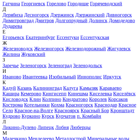
Гатчина
Георгиевск
Горелово
Городище
Горячеводский
Д
Дерябиха
Десногорск
Дзержинск
Дзержинский
Дивногорск
Димитровград
Дмитров
Долгопрудный
Долинск
Домодедово
Дударева
Е
Егорьевск
Екатеринбург
Ессентуки
Ессентукская
Ж
Железноводск
Железногорск
Железнодорожный
Жигулевск
Жилина
Жуковский
З
Заречье
Зеленогорск
Зеленоград
Зеленодольск
И
Иваново
Ивантеевка
Изобильный
Иннополис
Иркутск
К
Кадуй
Казань
Калининград
Калуга
Камызяк
Караваево
Кашира
Кемерово
Кингисепп
Кинешма
Киселевка
Киселёвск
Кисловодск
Клин
Колпино
Кондратово
Королев
Корсаков
Кострома
Котельники
Кохма
Красногорск
Краснодар
Красное
Село
Красное-на-Волге
Красноярск
Красный Бор
Кронштадт
Кудрово
Куркино
Курск
Курчатов
п. Комбайн
Л
Ликино-Дулево
Липецк
Лобня
Люберцы
М
Малечкино
Менделеево
Металлострой
Минеральные воды