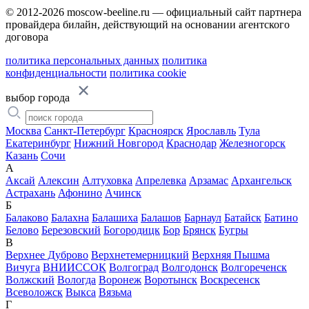
© 2012-2026 moscow-beeline.ru — официальный сайт партнера
провайдера билайн, действующий на основании агентского
договора
политика персональных данных
политика
конфиденциальности
политика cookie
выбор города
Москва
Санкт-Петербург
Красноярск
Ярославль
Тула
Екатеринбург
Нижний Новгород
Краснодар
Железногорск
Казань
Сочи
А
Аксай
Алексин
Алтуховка
Апрелевка
Арзамас
Архангельск
Астрахань
Афонино
Ачинск
Б
Балаково
Балахна
Балашиха
Балашов
Барнаул
Батайск
Батино
Белово
Березовский
Богородицк
Бор
Брянск
Бугры
В
Верхнее Дуброво
Верхнетемерницкий
Верхняя Пышма
Вичуга
ВНИИССОК
Волгоград
Волгодонск
Волгореченск
Волжский
Вологда
Воронеж
Воротынск
Воскресенск
Всеволожск
Выкса
Вязьма
Г