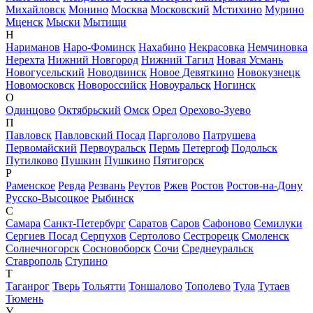
Михайловск
Монино
Москва
Московский
Мстихино
Мурино
Мценск
Мыски
Мытищи
Н
Нариманов
Наро-Фоминск
Нахабино
Некрасовка
Немчиновка
Нерехта
Нижний Новгород
Нижний Тагил
Новая Усмань
Новогусельский
Новодвинск
Новое Девяткино
Новокузнецк
Новомосковск
Новороссийск
Новоуральск
Ногинск
О
Одинцово
Октябрьский
Омск
Орел
Орехово-Зуево
П
Павловск
Павловский Посад
Парголово
Патрушева
Первомайский
Первоуральск
Пермь
Петергоф
Подольск
Путилково
Пушкин
Пушкино
Пятигорск
Р
Раменское
Ревда
Резвань
Реутов
Ржев
Ростов
Ростов-на-Дону
Русско-Высоцкое
Рыбинск
С
Самара
Санкт-Петербург
Саратов
Саров
Сафоново
Семилуки
Сергиев Посад
Серпухов
Сертолово
Сестрорецк
Смоленск
Солнечногорск
Сосновоборск
Сочи
Среднеуральск
Ставрополь
Ступино
Т
Таганрог
Тверь
Тольятти
Тоншалово
Тополево
Тула
Тутаев
Тюмень
У