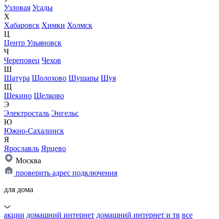
Узловая
Усады
Х
Хабаровск
Химки
Холмск
Ц
Центр Ульяновск
Ч
Череповец
Чехов
Ш
Шатура
Шолохово
Шушары
Шуя
Щ
Щекино
Щелково
Э
Электросталь
Энгельс
Ю
Южно-Сахалинск
Я
Ярославль
Ярцево
Москва
проверить адрес подключения
для дома
акции
домашний интернет
домашний интернет и тв
все