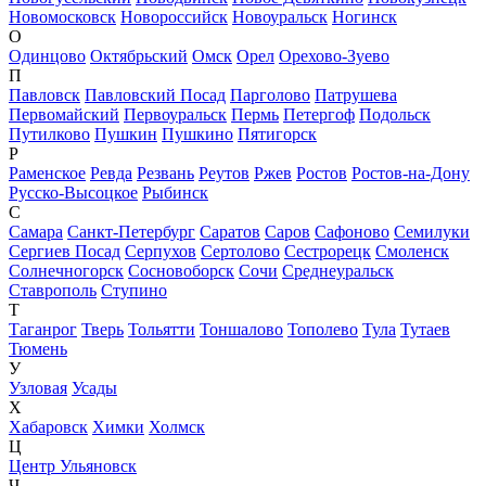
Новомосковск
Новороссийск
Новоуральск
Ногинск
О
Одинцово
Октябрьский
Омск
Орел
Орехово-Зуево
П
Павловск
Павловский Посад
Парголово
Патрушева
Первомайский
Первоуральск
Пермь
Петергоф
Подольск
Путилково
Пушкин
Пушкино
Пятигорск
Р
Раменское
Ревда
Резвань
Реутов
Ржев
Ростов
Ростов-на-Дону
Русско-Высоцкое
Рыбинск
С
Самара
Санкт-Петербург
Саратов
Саров
Сафоново
Семилуки
Сергиев Посад
Серпухов
Сертолово
Сестрорецк
Смоленск
Солнечногорск
Сосновоборск
Сочи
Среднеуральск
Ставрополь
Ступино
Т
Таганрог
Тверь
Тольятти
Тоншалово
Тополево
Тула
Тутаев
Тюмень
У
Узловая
Усады
Х
Хабаровск
Химки
Холмск
Ц
Центр Ульяновск
Ч