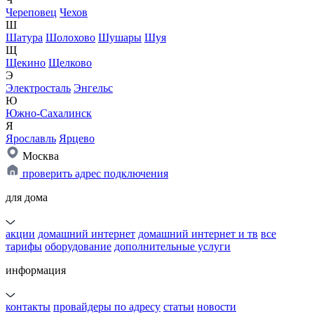
Череповец
Чехов
Ш
Шатура
Шолохово
Шушары
Шуя
Щ
Щекино
Щелково
Э
Электросталь
Энгельс
Ю
Южно-Сахалинск
Я
Ярославль
Ярцево
Москва
проверить адрес подключения
для дома
акции
домашний интернет
домашний интернет и тв
все
тарифы
оборудование
дополнительные услуги
информация
контакты
провайдеры по адресу
статьи
новости