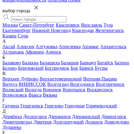
выбор города
Москва
Санкт-Петербург
Красноярск
Ярославль
Тула
Екатеринбург
Нижний Новгород
Краснодар
Железногорск
Казань
Сочи
А
Аксай
Алексин
Алтуховка
Апрелевка
Арзамас
Архангельск
Астрахань
Афонино
Ачинск
Б
Балаково
Балахна
Балашиха
Балашов
Барнаул
Батайск
Батино
Белово
Березовский
Богородицк
Бор
Брянск
Бугры
В
Верхнее Дуброво
Верхнетемерницкий
Верхняя Пышма
Вичуга
ВНИИССОК
Волгоград
Волгодонск
Волгореченск
Волжский
Вологда
Воронеж
Воротынск
Воскресенск
Всеволожск
Выкса
Вязьма
Г
Гатчина
Георгиевск
Горелово
Городище
Горячеводский
Д
Дерябиха
Десногорск
Дзержинск
Дзержинский
Дивногорск
Димитровград
Дмитров
Долгопрудный
Долинск
Домодедово
Дударева
Е