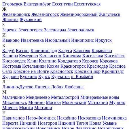
Егорьевск
Екатеринбург
Ессентуки
Ессентукская
Ж
Железноводск
Железногорск
Железнодорожный
Жигулевск
Жилина
Жуковский
З
Заречье
Зеленогорск
Зеленоград
Зеленодольск
И
Иваново
Ивантеевка
Изобильный
Иннополис
Иркутск
К
Кадуй
Казань
Калининград
Калуга
Камызяк
Караваево
Кашира
Кемерово
Кингисепп
Кинешма
Киселевка
Киселёвск
Кисловодск
Клин
Колпино
Кондратово
Королев
Корсаков
Кострома
Котельники
Кохма
Красногорск
Краснодар
Красное
Село
Красное-на-Волге
Красноярск
Красный Бор
Кронштадт
Кудрово
Куркино
Курск
Курчатов
п. Комбайн
Л
Ликино-Дулево
Липецк
Лобня
Люберцы
М
Малечкино
Менделеево
Металлострой
Минеральные воды
Михайловск
Монино
Москва
Московский
Мстихино
Мурино
Мценск
Мыски
Мытищи
Н
Нариманов
Наро-Фоминск
Нахабино
Некрасовка
Немчиновка
Нерехта
Нижний Новгород
Нижний Тагил
Новая Усмань
Новогусельский
Новодвинск
Новое Девяткино
Новокузнецк