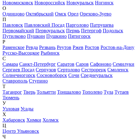
Новомосковск
Новороссийск
Новоуральск
Ногинск
О
Одинцово
Октябрьский
Омск
Орел
Орехово-Зуево
П
Павловск
Павловский Посад
Парголово
Патрушева
Первомайский
Первоуральск
Пермь
Петергоф
Подольск
Путилково
Пушкин
Пушкино
Пятигорск
Р
Раменское
Ревда
Резвань
Реутов
Ржев
Ростов
Ростов-на-Дону
Русско-Высоцкое
Рыбинск
С
Самара
Санкт-Петербург
Саратов
Саров
Сафоново
Семилуки
Сергиев Посад
Серпухов
Сертолово
Сестрорецк
Смоленск
Солнечногорск
Сосновоборск
Сочи
Среднеуральск
Ставрополь
Ступино
Т
Таганрог
Тверь
Тольятти
Тоншалово
Тополево
Тула
Тутаев
Тюмень
У
Узловая
Усады
Х
Хабаровск
Химки
Холмск
Ц
Центр Ульяновск
Ч