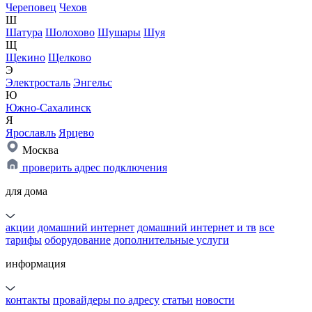
Череповец
Чехов
Ш
Шатура
Шолохово
Шушары
Шуя
Щ
Щекино
Щелково
Э
Электросталь
Энгельс
Ю
Южно-Сахалинск
Я
Ярославль
Ярцево
Москва
проверить адрес подключения
для дома
акции
домашний интернет
домашний интернет и тв
все
тарифы
оборудование
дополнительные услуги
информация
контакты
провайдеры по адресу
статьи
новости