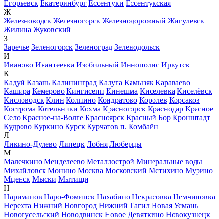
Егорьевск
Екатеринбург
Ессентуки
Ессентукская
Ж
Железноводск
Железногорск
Железнодорожный
Жигулевск
Жилина
Жуковский
З
Заречье
Зеленогорск
Зеленоград
Зеленодольск
И
Иваново
Ивантеевка
Изобильный
Иннополис
Иркутск
К
Кадуй
Казань
Калининград
Калуга
Камызяк
Караваево
Кашира
Кемерово
Кингисепп
Кинешма
Киселевка
Киселёвск
Кисловодск
Клин
Колпино
Кондратово
Королев
Корсаков
Кострома
Котельники
Кохма
Красногорск
Краснодар
Красное
Село
Красное-на-Волге
Красноярск
Красный Бор
Кронштадт
Кудрово
Куркино
Курск
Курчатов
п. Комбайн
Л
Ликино-Дулево
Липецк
Лобня
Люберцы
М
Малечкино
Менделеево
Металлострой
Минеральные воды
Михайловск
Монино
Москва
Московский
Мстихино
Мурино
Мценск
Мыски
Мытищи
Н
Нариманов
Наро-Фоминск
Нахабино
Некрасовка
Немчиновка
Нерехта
Нижний Новгород
Нижний Тагил
Новая Усмань
Новогусельский
Новодвинск
Новое Девяткино
Новокузнецк