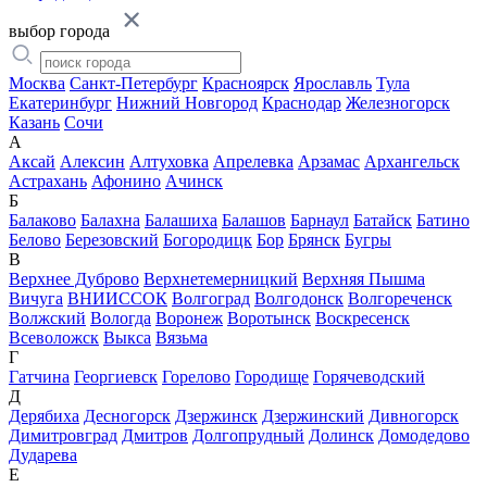
выбор города
Москва
Санкт-Петербург
Красноярск
Ярославль
Тула
Екатеринбург
Нижний Новгород
Краснодар
Железногорск
Казань
Сочи
А
Аксай
Алексин
Алтуховка
Апрелевка
Арзамас
Архангельск
Астрахань
Афонино
Ачинск
Б
Балаково
Балахна
Балашиха
Балашов
Барнаул
Батайск
Батино
Белово
Березовский
Богородицк
Бор
Брянск
Бугры
В
Верхнее Дуброво
Верхнетемерницкий
Верхняя Пышма
Вичуга
ВНИИССОК
Волгоград
Волгодонск
Волгореченск
Волжский
Вологда
Воронеж
Воротынск
Воскресенск
Всеволожск
Выкса
Вязьма
Г
Гатчина
Георгиевск
Горелово
Городище
Горячеводский
Д
Дерябиха
Десногорск
Дзержинск
Дзержинский
Дивногорск
Димитровград
Дмитров
Долгопрудный
Долинск
Домодедово
Дударева
Е