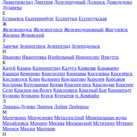
Димитровград
Дмитров
Долгопрудный
Долинск
Домодедово
Дударева
Е
Егорьевск
Екатеринбург
Ессентуки
Ессентукская
Ж
Железноводск
Железногорск
Железнодорожный
Жигулевск
Жилина
Жуковский
З
Заречье
Зеленогорск
Зеленоград
Зеленодольск
И
Иваново
Ивантеевка
Изобильный
Иннополис
Иркутск
К
Кадуй
Казань
Калининград
Калуга
Камызяк
Караваево
Кашира
Кемерово
Кингисепп
Кинешма
Киселевка
Киселёвск
Кисловодск
Клин
Колпино
Кондратово
Королев
Корсаков
Кострома
Котельники
Кохма
Красногорск
Краснодар
Красное
Село
Красное-на-Волге
Красноярск
Красный Бор
Кронштадт
Кудрово
Куркино
Курск
Курчатов
п. Комбайн
Л
Ликино-Дулево
Липецк
Лобня
Люберцы
М
Малечкино
Менделеево
Металлострой
Минеральные воды
Михайловск
Монино
Москва
Московский
Мстихино
Мурино
Мценск
Мыски
Мытищи
Н