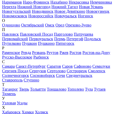
Нариманов
Наро-Фоминск
Нахабино
Некрасовка
Немчиновка
Нерехта
Нижний Новгород
Нижний Тагил
Новая Усмань
Новогусельский
Новодвинск
Новое Девяткино
Новокузнецк
Новомосковск
Новороссийск
Новоуральск
Ногинск
О
Одинцово
Октябрьский
Омск
Орел
Орехово-Зуево
П
Павловск
Павловский Посад
Парголово
Патрушева
Первомайский
Первоуральск
Пермь
Петергоф
Подольск
Путилково
Пушкин
Пушкино
Пятигорск
Р
Раменское
Ревда
Резвань
Реутов
Ржев
Ростов
Ростов-на-Дону
Русско-Высоцкое
Рыбинск
С
Самара
Санкт-Петербург
Саратов
Саров
Сафоново
Семилуки
Сергиев Посад
Серпухов
Сертолово
Сестрорецк
Смоленск
Солнечногорск
Сосновоборск
Сочи
Среднеуральск
Ставрополь
Ступино
Т
Таганрог
Тверь
Тольятти
Тоншалово
Тополево
Тула
Тутаев
Тюмень
У
Узловая
Усады
Х
Хабаровск
Химки
Холмск