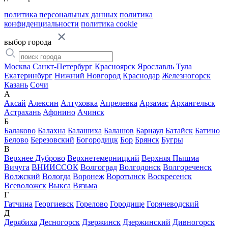
политика персональных данных
политика
конфиденциальности
политика cookie
выбор города
Москва
Санкт-Петербург
Красноярск
Ярославль
Тула
Екатеринбург
Нижний Новгород
Краснодар
Железногорск
Казань
Сочи
А
Аксай
Алексин
Алтуховка
Апрелевка
Арзамас
Архангельск
Астрахань
Афонино
Ачинск
Б
Балаково
Балахна
Балашиха
Балашов
Барнаул
Батайск
Батино
Белово
Березовский
Богородицк
Бор
Брянск
Бугры
В
Верхнее Дуброво
Верхнетемерницкий
Верхняя Пышма
Вичуга
ВНИИССОК
Волгоград
Волгодонск
Волгореченск
Волжский
Вологда
Воронеж
Воротынск
Воскресенск
Всеволожск
Выкса
Вязьма
Г
Гатчина
Георгиевск
Горелово
Городище
Горячеводский
Д
Дерябиха
Десногорск
Дзержинск
Дзержинский
Дивногорск