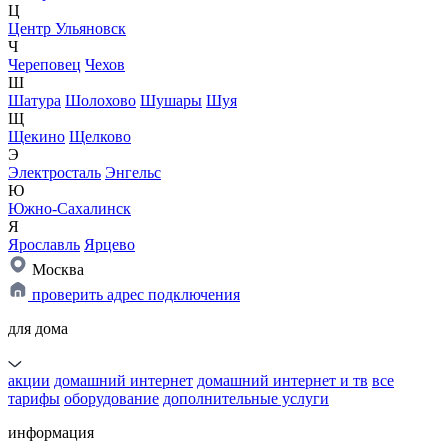
Ц
Центр Ульяновск
Ч
Череповец
Чехов
Ш
Шатура
Шолохово
Шушары
Шуя
Щ
Щекино
Щелково
Э
Электросталь
Энгельс
Ю
Южно-Сахалинск
Я
Ярославль
Ярцево
Москва
проверить адрес подключения
для дома
акции
домашний интернет
домашний интернет и тв
все
тарифы
оборудование
дополнительные услуги
информация