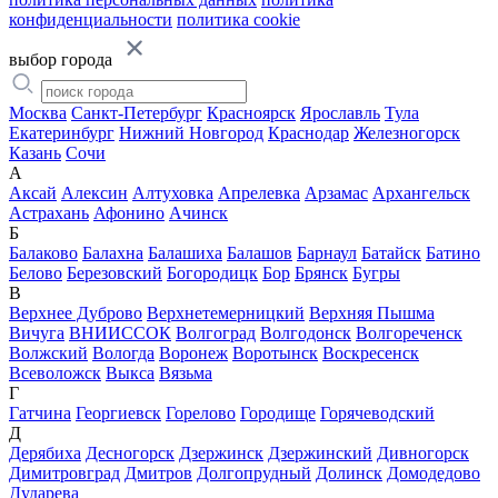
конфиденциальности
политика cookie
выбор города
Москва
Санкт-Петербург
Красноярск
Ярославль
Тула
Екатеринбург
Нижний Новгород
Краснодар
Железногорск
Казань
Сочи
А
Аксай
Алексин
Алтуховка
Апрелевка
Арзамас
Архангельск
Астрахань
Афонино
Ачинск
Б
Балаково
Балахна
Балашиха
Балашов
Барнаул
Батайск
Батино
Белово
Березовский
Богородицк
Бор
Брянск
Бугры
В
Верхнее Дуброво
Верхнетемерницкий
Верхняя Пышма
Вичуга
ВНИИССОК
Волгоград
Волгодонск
Волгореченск
Волжский
Вологда
Воронеж
Воротынск
Воскресенск
Всеволожск
Выкса
Вязьма
Г
Гатчина
Георгиевск
Горелово
Городище
Горячеводский
Д
Дерябиха
Десногорск
Дзержинск
Дзержинский
Дивногорск
Димитровград
Дмитров
Долгопрудный
Долинск
Домодедово
Дударева