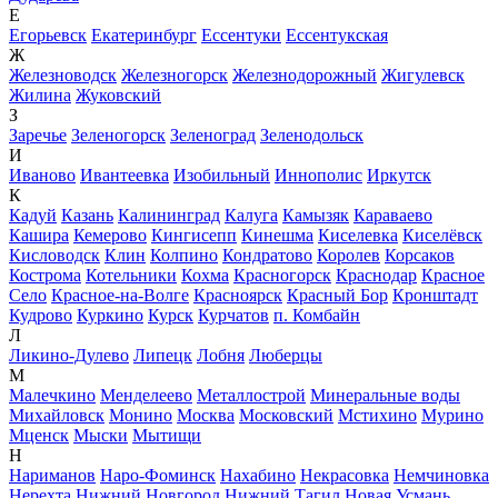
Е
Егорьевск
Екатеринбург
Ессентуки
Ессентукская
Ж
Железноводск
Железногорск
Железнодорожный
Жигулевск
Жилина
Жуковский
З
Заречье
Зеленогорск
Зеленоград
Зеленодольск
И
Иваново
Ивантеевка
Изобильный
Иннополис
Иркутск
К
Кадуй
Казань
Калининград
Калуга
Камызяк
Караваево
Кашира
Кемерово
Кингисепп
Кинешма
Киселевка
Киселёвск
Кисловодск
Клин
Колпино
Кондратово
Королев
Корсаков
Кострома
Котельники
Кохма
Красногорск
Краснодар
Красное
Село
Красное-на-Волге
Красноярск
Красный Бор
Кронштадт
Кудрово
Куркино
Курск
Курчатов
п. Комбайн
Л
Ликино-Дулево
Липецк
Лобня
Люберцы
М
Малечкино
Менделеево
Металлострой
Минеральные воды
Михайловск
Монино
Москва
Московский
Мстихино
Мурино
Мценск
Мыски
Мытищи
Н
Нариманов
Наро-Фоминск
Нахабино
Некрасовка
Немчиновка
Нерехта
Нижний Новгород
Нижний Тагил
Новая Усмань