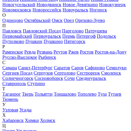
Новогусельский
Новодвинск
Новое Девяткино
Новокузнецк
Новомосковск
Новороссийск
Новоуральск
Ногинск
О
Одинцово
Октябрьский
Омск
Орел
Орехово-Зуево
П
Павловск
Павловский Посад
Парголово
Патрушева
Первомайский
Первоуральск
Пермь
Петергоф
Подольск
Путилково
Пушкин
Пушкино
Пятигорск
Р
Раменское
Ревда
Резвань
Реутов
Ржев
Ростов
Ростов-на-Дону
Русско-Высоцкое
Рыбинск
С
Самара
Санкт-Петербург
Саратов
Саров
Сафоново
Семилуки
Сергиев Посад
Серпухов
Сертолово
Сестрорецк
Смоленск
Солнечногорск
Сосновоборск
Сочи
Среднеуральск
Ставрополь
Ступино
Т
Таганрог
Тверь
Тольятти
Тоншалово
Тополево
Тула
Тутаев
Тюмень
У
Узловая
Усады
Х
Хабаровск
Химки
Холмск
Ц
Центр Ульяновск