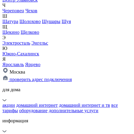
Ч
Череповец
Чехов
Ш
Шатура
Шолохово
Шушары
Шуя
Щ
Щекино
Щелково
Э
Электросталь
Энгельс
Ю
Южно-Сахалинск
Я
Ярославль
Ярцево
Москва
проверить адрес подключения
для дома
акции
домашний интернет
домашний интернет и тв
все
тарифы
оборудование
дополнительные услуги
информация