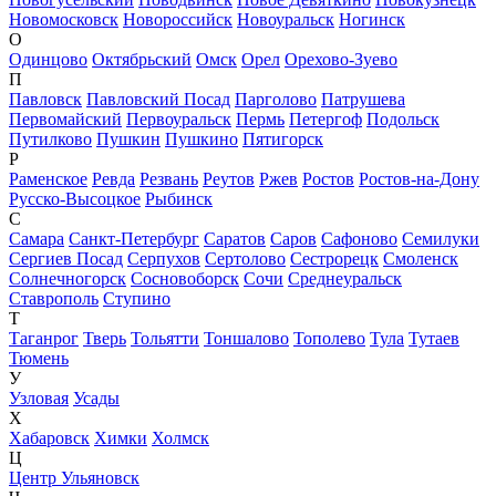
Новомосковск
Новороссийск
Новоуральск
Ногинск
О
Одинцово
Октябрьский
Омск
Орел
Орехово-Зуево
П
Павловск
Павловский Посад
Парголово
Патрушева
Первомайский
Первоуральск
Пермь
Петергоф
Подольск
Путилково
Пушкин
Пушкино
Пятигорск
Р
Раменское
Ревда
Резвань
Реутов
Ржев
Ростов
Ростов-на-Дону
Русско-Высоцкое
Рыбинск
С
Самара
Санкт-Петербург
Саратов
Саров
Сафоново
Семилуки
Сергиев Посад
Серпухов
Сертолово
Сестрорецк
Смоленск
Солнечногорск
Сосновоборск
Сочи
Среднеуральск
Ставрополь
Ступино
Т
Таганрог
Тверь
Тольятти
Тоншалово
Тополево
Тула
Тутаев
Тюмень
У
Узловая
Усады
Х
Хабаровск
Химки
Холмск
Ц
Центр Ульяновск