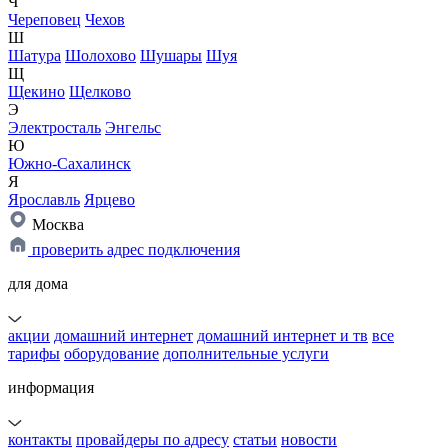
Ч
Череповец
Чехов
Ш
Шатура
Шолохово
Шушары
Шуя
Щ
Щекино
Щелково
Э
Электросталь
Энгельс
Ю
Южно-Сахалинск
Я
Ярославль
Ярцево
Москва
проверить адрес подключения
для дома
акции
домашний интернет
домашний интернет и тв
все
тарифы
оборудование
дополнительные услуги
информация
контакты
провайдеры по адресу
статьи
новости