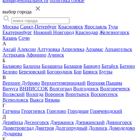
конфиденциальности
политика cookie
выбор города
Москва
Санкт-Петербург
Красноярск
Ярославль
Тула
Екатеринбург
Нижний Новгород
Краснодар
Железногорск
Казань
Сочи
А
Аксай
Алексин
Алтуховка
Апрелевка
Арзамас
Архангельск
Астрахань
Афонино
Ачинск
Б
Балаково
Балахна
Балашиха
Балашов
Барнаул
Батайск
Батино
Белово
Березовский
Богородицк
Бор
Брянск
Бугры
В
Верхнее Дуброво
Верхнетемерницкий
Верхняя Пышма
Вичуга
ВНИИССОК
Волгоград
Волгодонск
Волгореченск
Волжский
Вологда
Воронеж
Воротынск
Воскресенск
Всеволожск
Выкса
Вязьма
Г
Гатчина
Георгиевск
Горелово
Городище
Горячеводский
Д
Дерябиха
Десногорск
Дзержинск
Дзержинский
Дивногорск
Димитровград
Дмитров
Долгопрудный
Долинск
Домодедово
Дударева
Е