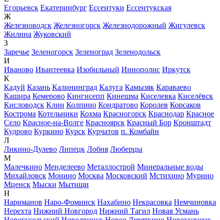
Егорьевск
Екатеринбург
Ессентуки
Ессентукская
Ж
Железноводск
Железногорск
Железнодорожный
Жигулевск
Жилина
Жуковский
З
Заречье
Зеленогорск
Зеленоград
Зеленодольск
И
Иваново
Ивантеевка
Изобильный
Иннополис
Иркутск
К
Кадуй
Казань
Калининград
Калуга
Камызяк
Караваево
Кашира
Кемерово
Кингисепп
Кинешма
Киселевка
Киселёвск
Кисловодск
Клин
Колпино
Кондратово
Королев
Корсаков
Кострома
Котельники
Кохма
Красногорск
Краснодар
Красное
Село
Красное-на-Волге
Красноярск
Красный Бор
Кронштадт
Кудрово
Куркино
Курск
Курчатов
п. Комбайн
Л
Ликино-Дулево
Липецк
Лобня
Люберцы
М
Малечкино
Менделеево
Металлострой
Минеральные воды
Михайловск
Монино
Москва
Московский
Мстихино
Мурино
Мценск
Мыски
Мытищи
Н
Нариманов
Наро-Фоминск
Нахабино
Некрасовка
Немчиновка
Нерехта
Нижний Новгород
Нижний Тагил
Новая Усмань
Новогусельский
Новодвинск
Новое Девяткино
Новокузнецк