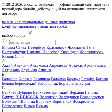
© 2012-2026 moscow-beeline.ru — официальный сайт партнера
провайдера билайн, действующий на основании агентского
договора
политика персональных данных
политика
конфиденциальности
политика cookie
выбор города
Москва
Санкт-Петербург
Красноярск
Ярославль
Тула
Екатеринбург
Нижний Новгород
Краснодар
Железногорск
Казань
Сочи
А
Аксай
Алексин
Алтуховка
Апрелевка
Арзамас
Архангельск
Астрахань
Афонино
Ачинск
Б
Балаково
Балахна
Балашиха
Балашов
Барнаул
Батайск
Батино
Белово
Березовский
Богородицк
Бор
Брянск
Бугры
В
Верхнее Дуброво
Верхнетемерницкий
Верхняя Пышма
Вичуга
ВНИИССОК
Волгоград
Волгодонск
Волгореченск
Волжский
Вологда
Воронеж
Воротынск
Воскресенск
Всеволожск
Выкса
Вязьма
Г