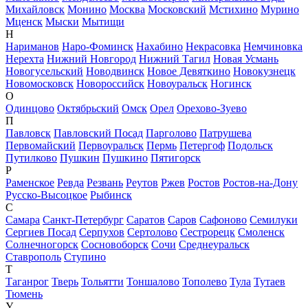
Михайловск
Монино
Москва
Московский
Мстихино
Мурино
Мценск
Мыски
Мытищи
Н
Нариманов
Наро-Фоминск
Нахабино
Некрасовка
Немчиновка
Нерехта
Нижний Новгород
Нижний Тагил
Новая Усмань
Новогусельский
Новодвинск
Новое Девяткино
Новокузнецк
Новомосковск
Новороссийск
Новоуральск
Ногинск
О
Одинцово
Октябрьский
Омск
Орел
Орехово-Зуево
П
Павловск
Павловский Посад
Парголово
Патрушева
Первомайский
Первоуральск
Пермь
Петергоф
Подольск
Путилково
Пушкин
Пушкино
Пятигорск
Р
Раменское
Ревда
Резвань
Реутов
Ржев
Ростов
Ростов-на-Дону
Русско-Высоцкое
Рыбинск
С
Самара
Санкт-Петербург
Саратов
Саров
Сафоново
Семилуки
Сергиев Посад
Серпухов
Сертолово
Сестрорецк
Смоленск
Солнечногорск
Сосновоборск
Сочи
Среднеуральск
Ставрополь
Ступино
Т
Таганрог
Тверь
Тольятти
Тоншалово
Тополево
Тула
Тутаев
Тюмень
У