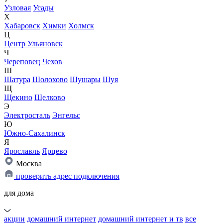
Узловая
Усады
Х
Хабаровск
Химки
Холмск
Ц
Центр Ульяновск
Ч
Череповец
Чехов
Ш
Шатура
Шолохово
Шушары
Шуя
Щ
Щекино
Щелково
Э
Электросталь
Энгельс
Ю
Южно-Сахалинск
Я
Ярославль
Ярцево
Москва
проверить адрес подключения
для дома
акции
домашний интернет
домашний интернет и тв
все