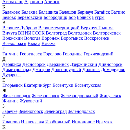
Астрахань
Афонино
Ачинск
Б
Балаково
Балахна
Балашиха
Балашов
Барнаул
Батайск
Батино
Белово
Березовский
Богородицк
Бор
Брянск
Бугры
В
Верхнее Дуброво
Верхнетемерницкий
Верхняя Пышма
Вичуга
ВНИИССОК
Волгоград
Волгодонск
Волгореченск
Волжский
Вологда
Воронеж
Воротынск
Воскресенск
Всеволожск
Выкса
Вязьма
Г
Гатчина
Георгиевск
Горелово
Городище
Горячеводский
Д
Дерябиха
Десногорск
Дзержинск
Дзержинский
Дивногорск
Димитровград
Дмитров
Долгопрудный
Долинск
Домодедово
Дударева
Е
Егорьевск
Екатеринбург
Ессентуки
Ессентукская
Ж
Железноводск
Железногорск
Железнодорожный
Жигулевск
Жилина
Жуковский
З
Заречье
Зеленогорск
Зеленоград
Зеленодольск
И
Иваново
Ивантеевка
Изобильный
Иннополис
Иркутск
К