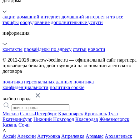
для дома
акции
домашний интернет
домашний интернет и тв
все
тарифы
оборудование
дополнительные услуги
информация
контакты
провайдеры по адресу
статьи
новости
© 2012-2026 moscow-beeline.ru — официальный сайт партнера
провайдера билайн, действующий на основании агентского
договора
политика персональных данных
политика
конфиденциальности
политика cookie
выбор города
Москва
Санкт-Петербург
Красноярск
Ярославль
Тула
Екатеринбург
Нижний Новгород
Краснодар
Железногорск
Казань
Сочи
А
Аксай
Алексин
Алтуховка
Апрелевка
Арзамас
Архангельск