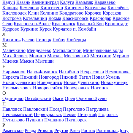
Кадуй
Казань
Калининград
Калуга
Камызяк
Караваево
Кашира
Кемерово
Кингисепп
Кинешма
Киселевка
Киселёвск
Кисловодск
Клин
Колпино
Кондратово
Королев
Корсаков
Кострома
Котельники
Кохма
Красногорск
Краснодар
Красное
Село
Красное-на-Волге
Красноярск
Красный Бор
Кронштадт
Кудрово
Куркино
Курск
Курчатов
п. Комбайн
Л
Ликино-Дулево
Липецк
Лобня
Люберцы
М
Малечкино
Менделеево
Металлострой
Минеральные воды
Михайловск
Монино
Москва
Московский
Мстихино
Мурино
Мценск
Мыски
Мытищи
Н
Нариманов
Наро-Фоминск
Нахабино
Некрасовка
Немчиновка
Нерехта
Нижний Новгород
Нижний Тагил
Новая Усмань
Новогусельский
Новодвинск
Новое Девяткино
Новокузнецк
Новомосковск
Новороссийск
Новоуральск
Ногинск
О
Одинцово
Октябрьский
Омск
Орел
Орехово-Зуево
П
Павловск
Павловский Посад
Парголово
Патрушева
Первомайский
Первоуральск
Пермь
Петергоф
Подольск
Путилково
Пушкин
Пушкино
Пятигорск
Р
Раменское
Ревда
Резвань
Реутов
Ржев
Ростов
Ростов-на-Дону