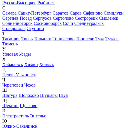
Русско-Высоцкое
Рыбинск
С
Самара
Санкт-Петербург
Саратов
Саров
Сафоново
Семилуки
Сергиев Посад
Серпухов
Сертолово
Сестрорецк
Смоленск
Солнечногорск
Сосновоборск
Сочи
Среднеуральск
Ставрополь
Ступино
Т
Таганрог
Тверь
Тольятти
Тоншалово
Тополево
Тула
Тутаев
Тюмень
У
Узловая
Усады
Х
Хабаровск
Химки
Холмск
Ц
Центр Ульяновск
Ч
Череповец
Чехов
Ш
Шатура
Шолохово
Шушары
Шуя
Щ
Щекино
Щелково
Э
Электросталь
Энгельс
Ю
Южно-Сахалинск