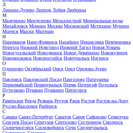
Л
Ликино-Дулево
Липецк
Лобня
Люберцы
М
Малечкино
Менделеево
Металлострой
Минеральные воды
Михайловск
Монино
Москва
Московский
Мстихино
Мурино
Мценск
Мыски
Мытищи
Н
Нариманов
Наро-Фоминск
Нахабино
Некрасовка
Немчиновка
Нерехта
Нижний Новгород
Нижний Тагил
Новая Усмань
Новогусельский
Новодвинск
Новое Девяткино
Новокузнецк
Новомосковск
Новороссийск
Новоуральск
Ногинск
О
Одинцово
Октябрьский
Омск
Орел
Орехово-Зуево
П
Павловск
Павловский Посад
Парголово
Патрушева
Первомайский
Первоуральск
Пермь
Петергоф
Подольск
Путилково
Пушкин
Пушкино
Пятигорск
Р
Раменское
Ревда
Резвань
Реутов
Ржев
Ростов
Ростов-на-Дону
Русско-Высоцкое
Рыбинск
С
Самара
Санкт-Петербург
Саратов
Саров
Сафоново
Семилуки
Сергиев Посад
Серпухов
Сертолово
Сестрорецк
Смоленск
Солнечногорск
Сосновоборск
Сочи
Среднеуральск
Ставрополь
Ступино