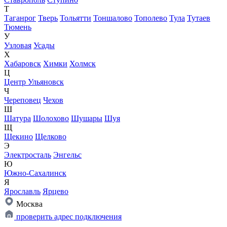
Т
Таганрог
Тверь
Тольятти
Тоншалово
Тополево
Тула
Тутаев
Тюмень
У
Узловая
Усады
Х
Хабаровск
Химки
Холмск
Ц
Центр Ульяновск
Ч
Череповец
Чехов
Ш
Шатура
Шолохово
Шушары
Шуя
Щ
Щекино
Щелково
Э
Электросталь
Энгельс
Ю
Южно-Сахалинск
Я
Ярославль
Ярцево
Москва
проверить адрес подключения