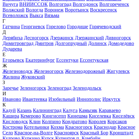
Вичуга
ВНИИССОК
Волгоград
Волгодонск
Волгореченск
Волжский
Вологда
Воронеж
Воротынск
Воскресенск
Всеволожск
Выкса
Вязьма
Г
Гатчина
Георгиевск
Горелово
Городище
Горячеводский
Д
Дерябиха
Десногорск
Дзержинск
Дзержинский
Дивногорск
Димитровград
Дмитров
Долгопрудный
Долинск
Домодедово
Дударева
Е
Егорьевск
Екатеринбург
Ессентуки
Ессентукская
Ж
Железноводск
Железногорск
Железнодорожный
Жигулевск
Жилина
Жуковский
З
Заречье
Зеленогорск
Зеленоград
Зеленодольск
И
Иваново
Ивантеевка
Изобильный
Иннополис
Иркутск
К
Кадуй
Казань
Калининград
Калуга
Камызяк
Караваево
Кашира
Кемерово
Кингисепп
Кинешма
Киселевка
Киселёвск
Кисловодск
Клин
Колпино
Кондратово
Королев
Корсаков
Кострома
Котельники
Кохма
Красногорск
Краснодар
Красное
Село
Красное-на-Волге
Красноярск
Красный Бор
Кронштадт
Кудрово
Куркино
Курск
Курчатов
п. Комбайн