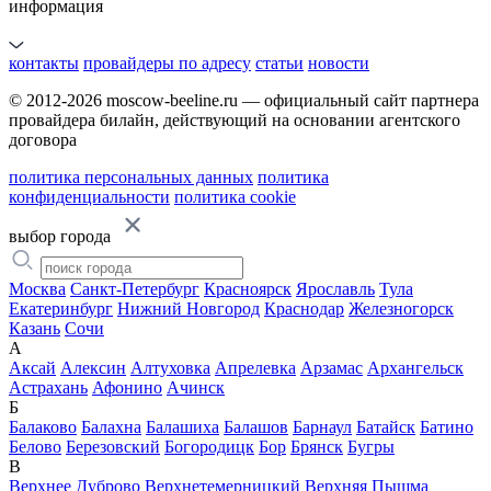
информация
контакты
провайдеры по адресу
статьи
новости
© 2012-2026 moscow-beeline.ru — официальный сайт партнера
провайдера билайн, действующий на основании агентского
договора
политика персональных данных
политика
конфиденциальности
политика cookie
выбор города
Москва
Санкт-Петербург
Красноярск
Ярославль
Тула
Екатеринбург
Нижний Новгород
Краснодар
Железногорск
Казань
Сочи
А
Аксай
Алексин
Алтуховка
Апрелевка
Арзамас
Архангельск
Астрахань
Афонино
Ачинск
Б
Балаково
Балахна
Балашиха
Балашов
Барнаул
Батайск
Батино
Белово
Березовский
Богородицк
Бор
Брянск
Бугры
В
Верхнее Дуброво
Верхнетемерницкий
Верхняя Пышма