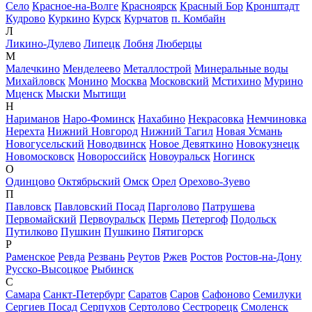
Село
Красное-на-Волге
Красноярск
Красный Бор
Кронштадт
Кудрово
Куркино
Курск
Курчатов
п. Комбайн
Л
Ликино-Дулево
Липецк
Лобня
Люберцы
М
Малечкино
Менделеево
Металлострой
Минеральные воды
Михайловск
Монино
Москва
Московский
Мстихино
Мурино
Мценск
Мыски
Мытищи
Н
Нариманов
Наро-Фоминск
Нахабино
Некрасовка
Немчиновка
Нерехта
Нижний Новгород
Нижний Тагил
Новая Усмань
Новогусельский
Новодвинск
Новое Девяткино
Новокузнецк
Новомосковск
Новороссийск
Новоуральск
Ногинск
О
Одинцово
Октябрьский
Омск
Орел
Орехово-Зуево
П
Павловск
Павловский Посад
Парголово
Патрушева
Первомайский
Первоуральск
Пермь
Петергоф
Подольск
Путилково
Пушкин
Пушкино
Пятигорск
Р
Раменское
Ревда
Резвань
Реутов
Ржев
Ростов
Ростов-на-Дону
Русско-Высоцкое
Рыбинск
С
Самара
Санкт-Петербург
Саратов
Саров
Сафоново
Семилуки
Сергиев Посад
Серпухов
Сертолово
Сестрорецк
Смоленск