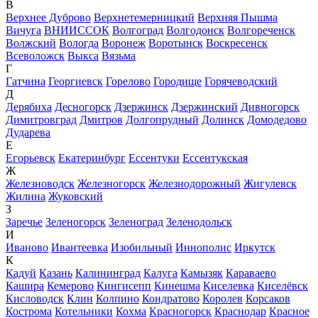
В
Верхнее Дуброво
Верхнетемерницкий
Верхняя Пышма
Вичуга
ВНИИССОК
Волгоград
Волгодонск
Волгореченск
Волжский
Вологда
Воронеж
Воротынск
Воскресенск
Всеволожск
Выкса
Вязьма
Г
Гатчина
Георгиевск
Горелово
Городище
Горячеводский
Д
Дерябиха
Десногорск
Дзержинск
Дзержинский
Дивногорск
Димитровград
Дмитров
Долгопрудный
Долинск
Домодедово
Дударева
Е
Егорьевск
Екатеринбург
Ессентуки
Ессентукская
Ж
Железноводск
Железногорск
Железнодорожный
Жигулевск
Жилина
Жуковский
З
Заречье
Зеленогорск
Зеленоград
Зеленодольск
И
Иваново
Ивантеевка
Изобильный
Иннополис
Иркутск
К
Кадуй
Казань
Калининград
Калуга
Камызяк
Караваево
Кашира
Кемерово
Кингисепп
Кинешма
Киселевка
Киселёвск
Кисловодск
Клин
Колпино
Кондратово
Королев
Корсаков
Кострома
Котельники
Кохма
Красногорск
Краснодар
Красное