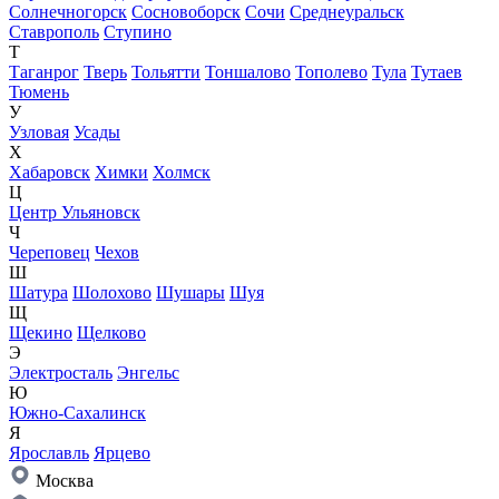
Солнечногорск
Сосновоборск
Сочи
Среднеуральск
Ставрополь
Ступино
Т
Таганрог
Тверь
Тольятти
Тоншалово
Тополево
Тула
Тутаев
Тюмень
У
Узловая
Усады
Х
Хабаровск
Химки
Холмск
Ц
Центр Ульяновск
Ч
Череповец
Чехов
Ш
Шатура
Шолохово
Шушары
Шуя
Щ
Щекино
Щелково
Э
Электросталь
Энгельс
Ю
Южно-Сахалинск
Я
Ярославль
Ярцево
Москва