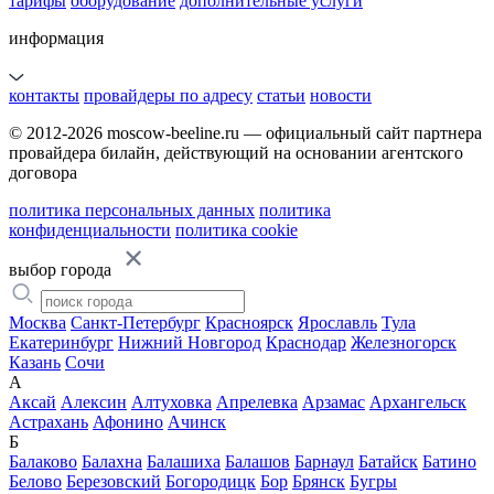
тарифы
оборудование
дополнительные услуги
информация
контакты
провайдеры по адресу
статьи
новости
© 2012-2026 moscow-beeline.ru — официальный сайт партнера
провайдера билайн, действующий на основании агентского
договора
политика персональных данных
политика
конфиденциальности
политика cookie
выбор города
Москва
Санкт-Петербург
Красноярск
Ярославль
Тула
Екатеринбург
Нижний Новгород
Краснодар
Железногорск
Казань
Сочи
А
Аксай
Алексин
Алтуховка
Апрелевка
Арзамас
Архангельск
Астрахань
Афонино
Ачинск
Б
Балаково
Балахна
Балашиха
Балашов
Барнаул
Батайск
Батино
Белово
Березовский
Богородицк
Бор
Брянск
Бугры