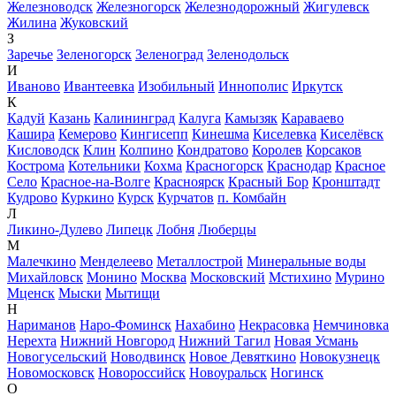
Железноводск
Железногорск
Железнодорожный
Жигулевск
Жилина
Жуковский
З
Заречье
Зеленогорск
Зеленоград
Зеленодольск
И
Иваново
Ивантеевка
Изобильный
Иннополис
Иркутск
К
Кадуй
Казань
Калининград
Калуга
Камызяк
Караваево
Кашира
Кемерово
Кингисепп
Кинешма
Киселевка
Киселёвск
Кисловодск
Клин
Колпино
Кондратово
Королев
Корсаков
Кострома
Котельники
Кохма
Красногорск
Краснодар
Красное
Село
Красное-на-Волге
Красноярск
Красный Бор
Кронштадт
Кудрово
Куркино
Курск
Курчатов
п. Комбайн
Л
Ликино-Дулево
Липецк
Лобня
Люберцы
М
Малечкино
Менделеево
Металлострой
Минеральные воды
Михайловск
Монино
Москва
Московский
Мстихино
Мурино
Мценск
Мыски
Мытищи
Н
Нариманов
Наро-Фоминск
Нахабино
Некрасовка
Немчиновка
Нерехта
Нижний Новгород
Нижний Тагил
Новая Усмань
Новогусельский
Новодвинск
Новое Девяткино
Новокузнецк
Новомосковск
Новороссийск
Новоуральск
Ногинск
О