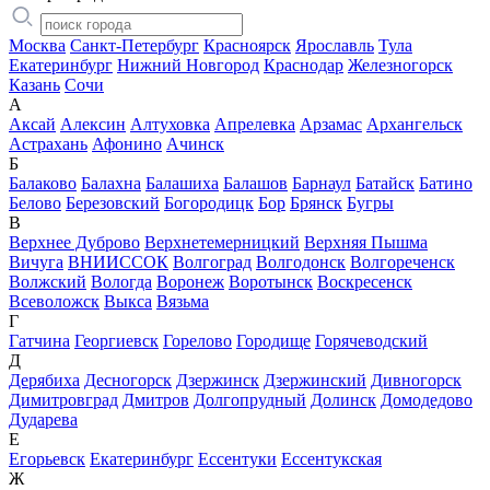
Москва
Санкт-Петербург
Красноярск
Ярославль
Тула
Екатеринбург
Нижний Новгород
Краснодар
Железногорск
Казань
Сочи
А
Аксай
Алексин
Алтуховка
Апрелевка
Арзамас
Архангельск
Астрахань
Афонино
Ачинск
Б
Балаково
Балахна
Балашиха
Балашов
Барнаул
Батайск
Батино
Белово
Березовский
Богородицк
Бор
Брянск
Бугры
В
Верхнее Дуброво
Верхнетемерницкий
Верхняя Пышма
Вичуга
ВНИИССОК
Волгоград
Волгодонск
Волгореченск
Волжский
Вологда
Воронеж
Воротынск
Воскресенск
Всеволожск
Выкса
Вязьма
Г
Гатчина
Георгиевск
Горелово
Городище
Горячеводский
Д
Дерябиха
Десногорск
Дзержинск
Дзержинский
Дивногорск
Димитровград
Дмитров
Долгопрудный
Долинск
Домодедово
Дударева
Е
Егорьевск
Екатеринбург
Ессентуки
Ессентукская
Ж