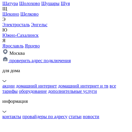
Шатура
Шолохово
Шушары
Шуя
Щ
Щекино
Щелково
Э
Электросталь
Энгельс
Ю
Южно-Сахалинск
Я
Ярославль
Ярцево
Москва
проверить адрес подключения
для дома
акции
домашний интернет
домашний интернет и тв
все
тарифы
оборудование
дополнительные услуги
информация
контакты
провайдеры по адресу
статьи
новости