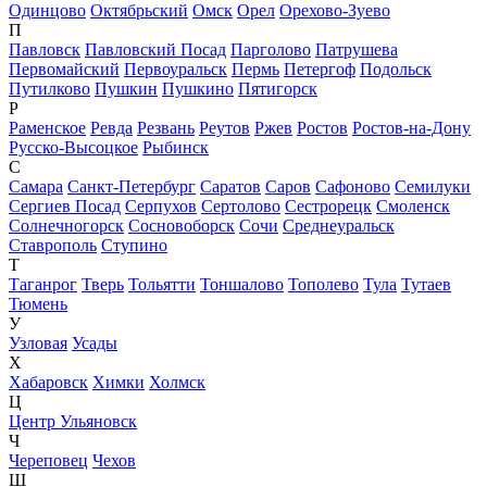
Одинцово
Октябрьский
Омск
Орел
Орехово-Зуево
П
Павловск
Павловский Посад
Парголово
Патрушева
Первомайский
Первоуральск
Пермь
Петергоф
Подольск
Путилково
Пушкин
Пушкино
Пятигорск
Р
Раменское
Ревда
Резвань
Реутов
Ржев
Ростов
Ростов-на-Дону
Русско-Высоцкое
Рыбинск
С
Самара
Санкт-Петербург
Саратов
Саров
Сафоново
Семилуки
Сергиев Посад
Серпухов
Сертолово
Сестрорецк
Смоленск
Солнечногорск
Сосновоборск
Сочи
Среднеуральск
Ставрополь
Ступино
Т
Таганрог
Тверь
Тольятти
Тоншалово
Тополево
Тула
Тутаев
Тюмень
У
Узловая
Усады
Х
Хабаровск
Химки
Холмск
Ц
Центр Ульяновск
Ч
Череповец
Чехов
Ш