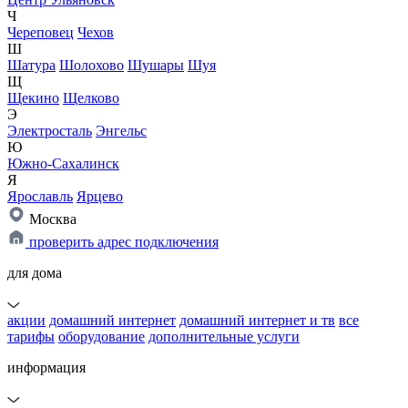
Ч
Череповец
Чехов
Ш
Шатура
Шолохово
Шушары
Шуя
Щ
Щекино
Щелково
Э
Электросталь
Энгельс
Ю
Южно-Сахалинск
Я
Ярославль
Ярцево
Москва
проверить адрес подключения
для дома
акции
домашний интернет
домашний интернет и тв
все
тарифы
оборудование
дополнительные услуги
информация