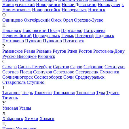
Новогусельский
Новодвинск
Новое Девяткино
Новокузнецк
Новомосковск
Новороссийск
Новоуральск
Ногинск
О
Одинцово
Октябрьский
Омск
Орел
Орехово-Зуево
П
Павловск
Павловский Посад
Парголово
Патрушева
Первомайский
Первоуральск
Пермь
Петергоф
Подольск
Путилково
Пушкин
Пушкино
Пятигорск
Р
Раменское
Ревда
Резвань
Реутов
Ржев
Ростов
Ростов-на-Дону
Русско-Высоцкое
Рыбинск
С
Самара
Санкт-Петербург
Саратов
Саров
Сафоново
Семилуки
Сергиев Посад
Серпухов
Сертолово
Сестрорецк
Смоленск
Солнечногорск
Сосновоборск
Сочи
Среднеуральск
Ставрополь
Ступино
Т
Таганрог
Тверь
Тольятти
Тоншалово
Тополево
Тула
Тутаев
Тюмень
У
Узловая
Усады
Х
Хабаровск
Химки
Холмск
Ц
Центр Ульяновск