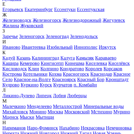
Е
Егорьевск
Екатеринбург
Ессентуки
Ессентукская
Ж
Железноводск
Железногорск
Железнодорожный
Жигулевск
Жилина
Жуковский
З
Заречье
Зеленогорск
Зеленоград
Зеленодольск
И
Иваново
Ивантеевка
Изобильный
Иннополис
Иркутск
К
Кадуй
Казань
Калининград
Калуга
Камызяк
Караваево
Кашира
Кемерово
Кингисепп
Кинешма
Киселевка
Киселёвск
Кисловодск
Клин
Колпино
Кондратово
Королев
Корсаков
Кострома
Котельники
Кохма
Красногорск
Краснодар
Красное
Село
Красное-на-Волге
Красноярск
Красный Бор
Кронштадт
Кудрово
Куркино
Курск
Курчатов
п. Комбайн
Л
Ликино-Дулево
Липецк
Лобня
Люберцы
М
Малечкино
Менделеево
Металлострой
Минеральные воды
Михайловск
Монино
Москва
Московский
Мстихино
Мурино
Мценск
Мыски
Мытищи
Н
Нариманов
Наро-Фоминск
Нахабино
Некрасовка
Немчиновка
Нерехта
Нижний Новгород
Нижний Тагил
Новая Усмань