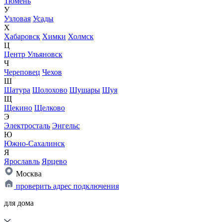
Тюмень
У
Узловая
Усады
Х
Хабаровск
Химки
Холмск
Ц
Центр Ульяновск
Ч
Череповец
Чехов
Ш
Шатура
Шолохово
Шушары
Шуя
Щ
Щекино
Щелково
Э
Электросталь
Энгельс
Ю
Южно-Сахалинск
Я
Ярославль
Ярцево
Москва
проверить адрес подключения
для дома