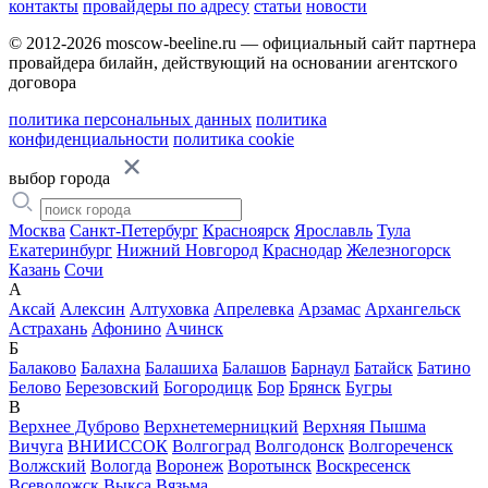
контакты
провайдеры по адресу
статьи
новости
© 2012-2026 moscow-beeline.ru — официальный сайт партнера
провайдера билайн, действующий на основании агентского
договора
политика персональных данных
политика
конфиденциальности
политика cookie
выбор города
Москва
Санкт-Петербург
Красноярск
Ярославль
Тула
Екатеринбург
Нижний Новгород
Краснодар
Железногорск
Казань
Сочи
А
Аксай
Алексин
Алтуховка
Апрелевка
Арзамас
Архангельск
Астрахань
Афонино
Ачинск
Б
Балаково
Балахна
Балашиха
Балашов
Барнаул
Батайск
Батино
Белово
Березовский
Богородицк
Бор
Брянск
Бугры
В
Верхнее Дуброво
Верхнетемерницкий
Верхняя Пышма
Вичуга
ВНИИССОК
Волгоград
Волгодонск
Волгореченск
Волжский
Вологда
Воронеж
Воротынск
Воскресенск
Всеволожск
Выкса
Вязьма