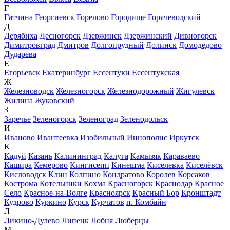
Г
Гатчина
Георгиевск
Горелово
Городище
Горячеводский
Д
Дерябиха
Десногорск
Дзержинск
Дзержинский
Дивногорск
Димитровград
Дмитров
Долгопрудный
Долинск
Домодедово
Дударева
Е
Егорьевск
Екатеринбург
Ессентуки
Ессентукская
Ж
Железноводск
Железногорск
Железнодорожный
Жигулевск
Жилина
Жуковский
З
Заречье
Зеленогорск
Зеленоград
Зеленодольск
И
Иваново
Ивантеевка
Изобильный
Иннополис
Иркутск
К
Кадуй
Казань
Калининград
Калуга
Камызяк
Караваево
Кашира
Кемерово
Кингисепп
Кинешма
Киселевка
Киселёвск
Кисловодск
Клин
Колпино
Кондратово
Королев
Корсаков
Кострома
Котельники
Кохма
Красногорск
Краснодар
Красное
Село
Красное-на-Волге
Красноярск
Красный Бор
Кронштадт
Кудрово
Куркино
Курск
Курчатов
п. Комбайн
Л
Ликино-Дулево
Липецк
Лобня
Люберцы
М