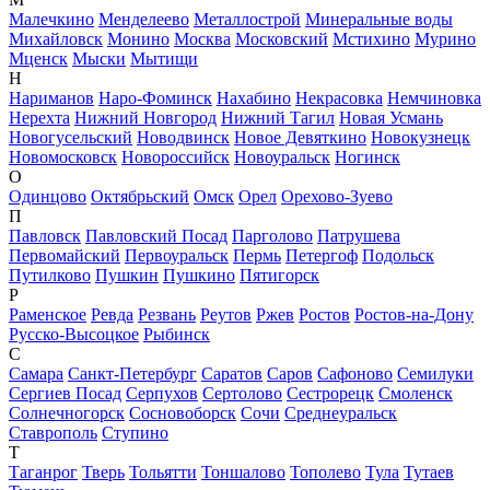
Малечкино
Менделеево
Металлострой
Минеральные воды
Михайловск
Монино
Москва
Московский
Мстихино
Мурино
Мценск
Мыски
Мытищи
Н
Нариманов
Наро-Фоминск
Нахабино
Некрасовка
Немчиновка
Нерехта
Нижний Новгород
Нижний Тагил
Новая Усмань
Новогусельский
Новодвинск
Новое Девяткино
Новокузнецк
Новомосковск
Новороссийск
Новоуральск
Ногинск
О
Одинцово
Октябрьский
Омск
Орел
Орехово-Зуево
П
Павловск
Павловский Посад
Парголово
Патрушева
Первомайский
Первоуральск
Пермь
Петергоф
Подольск
Путилково
Пушкин
Пушкино
Пятигорск
Р
Раменское
Ревда
Резвань
Реутов
Ржев
Ростов
Ростов-на-Дону
Русско-Высоцкое
Рыбинск
С
Самара
Санкт-Петербург
Саратов
Саров
Сафоново
Семилуки
Сергиев Посад
Серпухов
Сертолово
Сестрорецк
Смоленск
Солнечногорск
Сосновоборск
Сочи
Среднеуральск
Ставрополь
Ступино
Т
Таганрог
Тверь
Тольятти
Тоншалово
Тополево
Тула
Тутаев