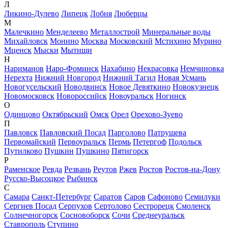
Л
Ликино-Дулево
Липецк
Лобня
Люберцы
М
Малечкино
Менделеево
Металлострой
Минеральные воды
Михайловск
Монино
Москва
Московский
Мстихино
Мурино
Мценск
Мыски
Мытищи
Н
Нариманов
Наро-Фоминск
Нахабино
Некрасовка
Немчиновка
Нерехта
Нижний Новгород
Нижний Тагил
Новая Усмань
Новогусельский
Новодвинск
Новое Девяткино
Новокузнецк
Новомосковск
Новороссийск
Новоуральск
Ногинск
О
Одинцово
Октябрьский
Омск
Орел
Орехово-Зуево
П
Павловск
Павловский Посад
Парголово
Патрушева
Первомайский
Первоуральск
Пермь
Петергоф
Подольск
Путилково
Пушкин
Пушкино
Пятигорск
Р
Раменское
Ревда
Резвань
Реутов
Ржев
Ростов
Ростов-на-Дону
Русско-Высоцкое
Рыбинск
С
Самара
Санкт-Петербург
Саратов
Саров
Сафоново
Семилуки
Сергиев Посад
Серпухов
Сертолово
Сестрорецк
Смоленск
Солнечногорск
Сосновоборск
Сочи
Среднеуральск
Ставрополь
Ступино