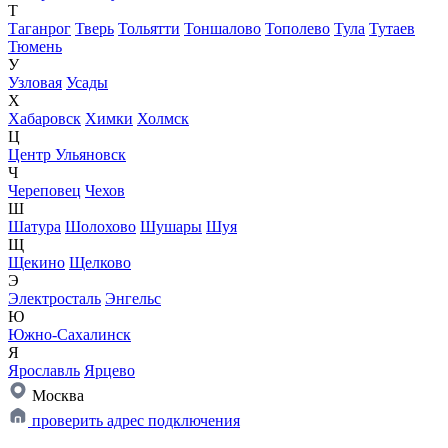
Т
Таганрог
Тверь
Тольятти
Тоншалово
Тополево
Тула
Тутаев
Тюмень
У
Узловая
Усады
Х
Хабаровск
Химки
Холмск
Ц
Центр Ульяновск
Ч
Череповец
Чехов
Ш
Шатура
Шолохово
Шушары
Шуя
Щ
Щекино
Щелково
Э
Электросталь
Энгельс
Ю
Южно-Сахалинск
Я
Ярославль
Ярцево
Москва
проверить адрес подключения