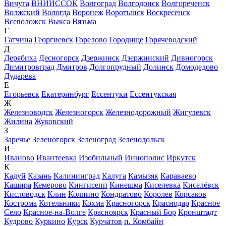
Вичуга
ВНИИССОК
Волгоград
Волгодонск
Волгореченск
Волжский
Вологда
Воронеж
Воротынск
Воскресенск
Всеволожск
Выкса
Вязьма
Г
Гатчина
Георгиевск
Горелово
Городище
Горячеводский
Д
Дерябиха
Десногорск
Дзержинск
Дзержинский
Дивногорск
Димитровград
Дмитров
Долгопрудный
Долинск
Домодедово
Дударева
Е
Егорьевск
Екатеринбург
Ессентуки
Ессентукская
Ж
Железноводск
Железногорск
Железнодорожный
Жигулевск
Жилина
Жуковский
З
Заречье
Зеленогорск
Зеленоград
Зеленодольск
И
Иваново
Ивантеевка
Изобильный
Иннополис
Иркутск
К
Кадуй
Казань
Калининград
Калуга
Камызяк
Караваево
Кашира
Кемерово
Кингисепп
Кинешма
Киселевка
Киселёвск
Кисловодск
Клин
Колпино
Кондратово
Королев
Корсаков
Кострома
Котельники
Кохма
Красногорск
Краснодар
Красное
Село
Красное-на-Волге
Красноярск
Красный Бор
Кронштадт
Кудрово
Куркино
Курск
Курчатов
п. Комбайн