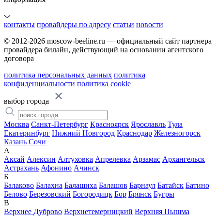
контакты
провайдеры по адресу
статьи
новости
© 2012-2026 moscow-beeline.ru — официальный сайт партнера
провайдера билайн, действующий на основании агентского
договора
политика персональных данных
политика
конфиденциальности
политика cookie
выбор города
Москва
Санкт-Петербург
Красноярск
Ярославль
Тула
Екатеринбург
Нижний Новгород
Краснодар
Железногорск
Казань
Сочи
А
Аксай
Алексин
Алтуховка
Апрелевка
Арзамас
Архангельск
Астрахань
Афонино
Ачинск
Б
Балаково
Балахна
Балашиха
Балашов
Барнаул
Батайск
Батино
Белово
Березовский
Богородицк
Бор
Брянск
Бугры
В
Верхнее Дуброво
Верхнетемерницкий
Верхняя Пышма