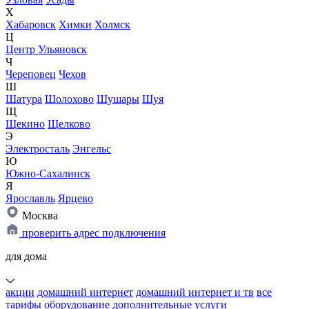
Х
Хабаровск
Химки
Холмск
Ц
Центр Ульяновск
Ч
Череповец
Чехов
Ш
Шатура
Шолохово
Шушары
Шуя
Щ
Щекино
Щелково
Э
Электросталь
Энгельс
Ю
Южно-Сахалинск
Я
Ярославль
Ярцево
Москва
проверить адрес подключения
для дома
акции
домашний интернет
домашний интернет и тв
все
тарифы
оборудование
дополнительные услуги