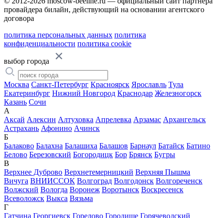
© 2012-2026 moscow-beeline.ru — официальный сайт партнера
провайдера билайн, действующий на основании агентского
договора
политика персональных данных
политика
конфиденциальности
политика cookie
выбор города
Москва
Санкт-Петербург
Красноярск
Ярославль
Тула
Екатеринбург
Нижний Новгород
Краснодар
Железногорск
Казань
Сочи
А
Аксай
Алексин
Алтуховка
Апрелевка
Арзамас
Архангельск
Астрахань
Афонино
Ачинск
Б
Балаково
Балахна
Балашиха
Балашов
Барнаул
Батайск
Батино
Белово
Березовский
Богородицк
Бор
Брянск
Бугры
В
Верхнее Дуброво
Верхнетемерницкий
Верхняя Пышма
Вичуга
ВНИИССОК
Волгоград
Волгодонск
Волгореченск
Волжский
Вологда
Воронеж
Воротынск
Воскресенск
Всеволожск
Выкса
Вязьма
Г
Гатчина
Георгиевск
Горелово
Городище
Горячеводский