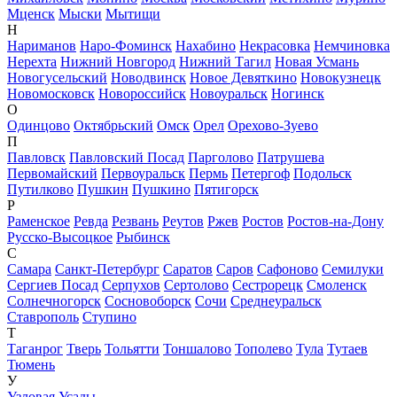
Мценск
Мыски
Мытищи
Н
Нариманов
Наро-Фоминск
Нахабино
Некрасовка
Немчиновка
Нерехта
Нижний Новгород
Нижний Тагил
Новая Усмань
Новогусельский
Новодвинск
Новое Девяткино
Новокузнецк
Новомосковск
Новороссийск
Новоуральск
Ногинск
О
Одинцово
Октябрьский
Омск
Орел
Орехово-Зуево
П
Павловск
Павловский Посад
Парголово
Патрушева
Первомайский
Первоуральск
Пермь
Петергоф
Подольск
Путилково
Пушкин
Пушкино
Пятигорск
Р
Раменское
Ревда
Резвань
Реутов
Ржев
Ростов
Ростов-на-Дону
Русско-Высоцкое
Рыбинск
С
Самара
Санкт-Петербург
Саратов
Саров
Сафоново
Семилуки
Сергиев Посад
Серпухов
Сертолово
Сестрорецк
Смоленск
Солнечногорск
Сосновоборск
Сочи
Среднеуральск
Ставрополь
Ступино
Т
Таганрог
Тверь
Тольятти
Тоншалово
Тополево
Тула
Тутаев
Тюмень
У
Узловая
Усады