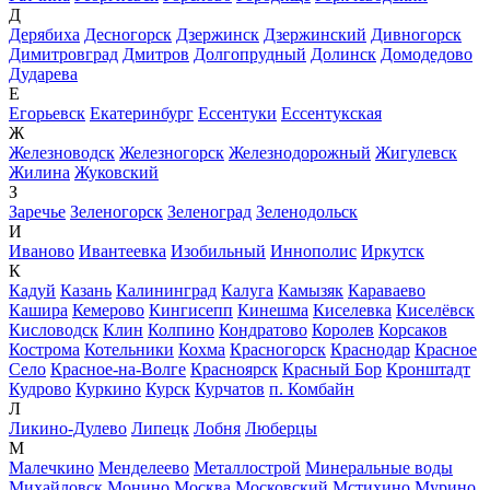
Д
Дерябиха
Десногорск
Дзержинск
Дзержинский
Дивногорск
Димитровград
Дмитров
Долгопрудный
Долинск
Домодедово
Дударева
Е
Егорьевск
Екатеринбург
Ессентуки
Ессентукская
Ж
Железноводск
Железногорск
Железнодорожный
Жигулевск
Жилина
Жуковский
З
Заречье
Зеленогорск
Зеленоград
Зеленодольск
И
Иваново
Ивантеевка
Изобильный
Иннополис
Иркутск
К
Кадуй
Казань
Калининград
Калуга
Камызяк
Караваево
Кашира
Кемерово
Кингисепп
Кинешма
Киселевка
Киселёвск
Кисловодск
Клин
Колпино
Кондратово
Королев
Корсаков
Кострома
Котельники
Кохма
Красногорск
Краснодар
Красное
Село
Красное-на-Волге
Красноярск
Красный Бор
Кронштадт
Кудрово
Куркино
Курск
Курчатов
п. Комбайн
Л
Ликино-Дулево
Липецк
Лобня
Люберцы
М
Малечкино
Менделеево
Металлострой
Минеральные воды
Михайловск
Монино
Москва
Московский
Мстихино
Мурино